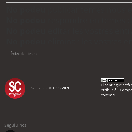
No podeu
publicar temes nous 
No podeu
respondre en temes d
No podeu
editar les vostres en
No podeu
eliminar les vostres 
Índex del fòrum
El contingut està d
Softcatalà © 1998-
2026
Atribució - Compar
contrari.
Seguiu-nos