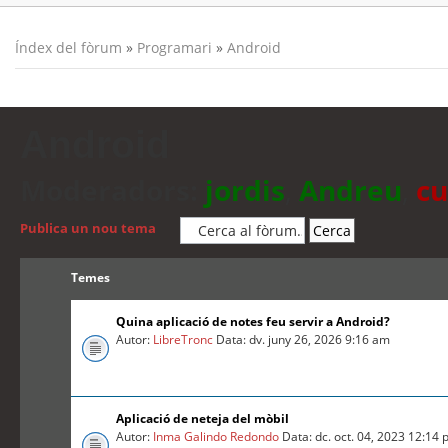
Índex del fòrum
»
Programari
»
Android
Android
Moderadors:
jordis
,
Andreu
,
cu
Publica un nou tema
Temes
Quina aplicació de notes feu servir a Android?
Autor:
LibreTronc
Data: dv. juny 26, 2026 9:16 am
Aplicació de neteja del mòbil
Autor:
Inma Galindo Redondo
Data: dc. oct. 04, 2023 12:14