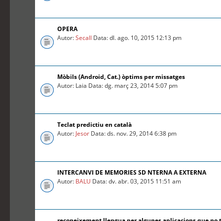
OPERA
Autor:
Secall
Data: dl. ago. 10, 2015 12:13 pm
Mòbils (Android, Cat.) òptims per missatges
Autor: Laia Data: dg. març 23, 2014 5:07 pm
Teclat predictiu en català
Autor:
Jesor
Data: ds. nov. 29, 2014 6:38 pm
INTERCANVI DE MEMORIES SD NTERNA A EXTERNA
Autor:
BALU
Data: dv. abr. 03, 2015 11:51 am
reconeixement llengua per algunes aplicacions que no 