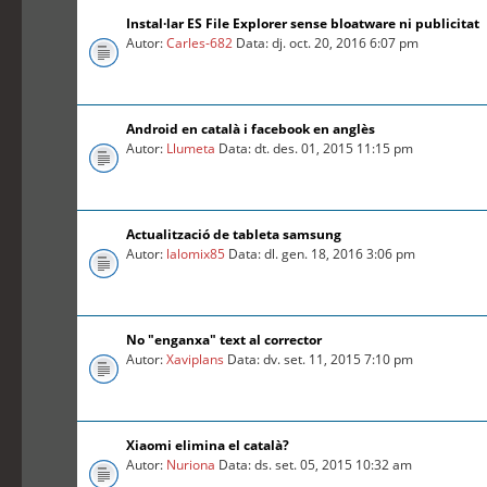
Instal·lar ES File Explorer sense bloatware ni publicitat
Autor:
Carles-682
Data: dj. oct. 20, 2016 6:07 pm
Android en català i facebook en anglès
Autor:
Llumeta
Data: dt. des. 01, 2015 11:15 pm
Actualització de tableta samsung
Autor:
lalomix85
Data: dl. gen. 18, 2016 3:06 pm
No "enganxa" text al corrector
Autor:
Xaviplans
Data: dv. set. 11, 2015 7:10 pm
Xiaomi elimina el català?
Autor:
Nuriona
Data: ds. set. 05, 2015 10:32 am