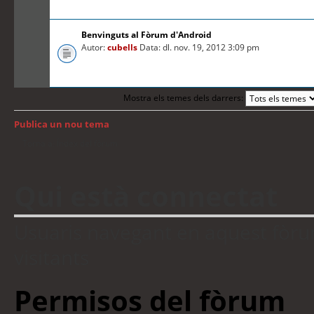
Benvinguts al Fòrum d'Android
Autor:
cubells
Data: dl. nov. 19, 2012 3:09 pm
Mostra els temes dels darrers:
Publica un nou tema
Torna a: Índex del fòrum
Qui està connectat
Usuaris navegant en aquest fòrum:
visitants
Permisos del fòrum