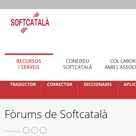
RECURSOS
CONEIXEU
COL·LABO
I SERVEIS
SOFTCATALÀ
AMB L'ASSOC
TRADUCTOR
CORRECTOR
DICCIONARIS
APLI
Fòrums de Softcatalà
Compartiu