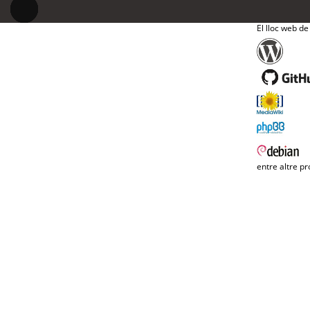
El lloc web de
entre altre pr