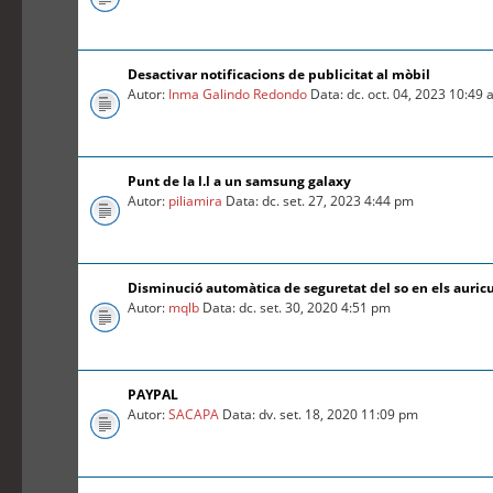
Desactivar notificacions de publicitat al mòbil
Autor:
Inma Galindo Redondo
Data: dc. oct. 04, 2023 10:49
Punt de la l.l a un samsung galaxy
Autor:
piliamira
Data: dc. set. 27, 2023 4:44 pm
Disminució automàtica de seguretat del so en els auric
Autor:
mqlb
Data: dc. set. 30, 2020 4:51 pm
PAYPAL
Autor:
SACAPA
Data: dv. set. 18, 2020 11:09 pm