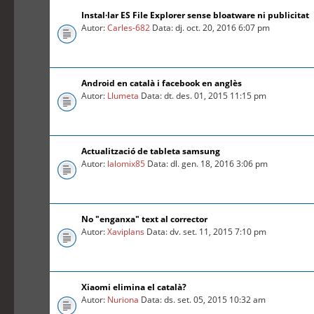
Instal·lar ES File Explorer sense bloatware ni publicitat
Autor:
Carles-682
Data: dj. oct. 20, 2016 6:07 pm
Android en català i facebook en anglès
Autor:
Llumeta
Data: dt. des. 01, 2015 11:15 pm
Actualització de tableta samsung
Autor:
lalomix85
Data: dl. gen. 18, 2016 3:06 pm
No "enganxa" text al corrector
Autor:
Xaviplans
Data: dv. set. 11, 2015 7:10 pm
Xiaomi elimina el català?
Autor:
Nuriona
Data: ds. set. 05, 2015 10:32 am