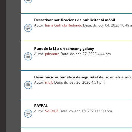
Desactivar notificacions de publicitat al mòbil
Autor:
Inma Galindo Redondo
Data: dc. oct. 04, 2023 10:49
Punt de la l.l a un samsung galaxy
Autor:
piliamira
Data: dc. set. 27, 2023 4:44 pm
Disminució automàtica de seguretat del so en els auric
Autor:
mqlb
Data: dc. set. 30, 2020 4:51 pm
PAYPAL
Autor:
SACAPA
Data: dv. set. 18, 2020 11:09 pm