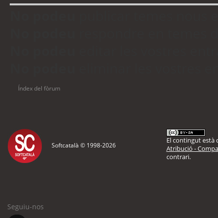
No podeu
publicar temes nous 
No podeu
respondre en temes d
No podeu
editar les vostres en
No podeu
eliminar les vostres 
Índex del fòrum
El contingut està d
Softcatalà © 1998-
2026
Atribució - Compar
contrari.
Seguiu-nos