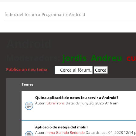
Índex del fòrum
»
Programari
»
Android
Android
Moderadors:
jordis
,
Andreu
,
cu
Publica un nou tema
Temes
Quina aplicació de notes feu servir a Android?
Autor:
LibreTronc
Data: dv. juny 26, 2026 9:16 am
Aplicació de neteja del mòbil
Autor:
Inma Galindo Redondo
Data: dc. oct. 04, 2023 12:14