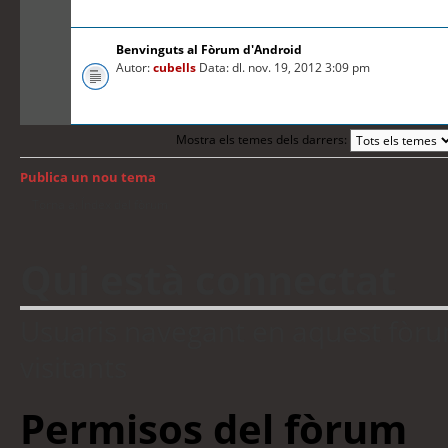
Benvinguts al Fòrum d'Android
Autor:
cubells
Data: dl. nov. 19, 2012 3:09 pm
Mostra els temes dels darrers:
Publica un nou tema
Torna a: Índex del fòrum
Qui està connectat
Usuaris navegant en aquest fòrum:
visitants
Permisos del fòrum