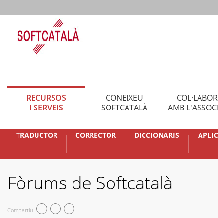
RECURSOS
CONEIXEU
COL·LABO
I SERVEIS
SOFTCATALÀ
AMB L'ASSOC
TRADUCTOR
CORRECTOR
DICCIONARIS
APLI
Fòrums de Softcatalà
Compartiu