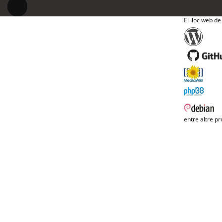
El lloc web de
entre altre pr