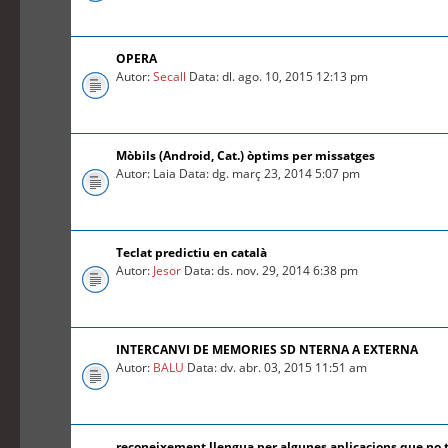
OPERA
Autor:
Secall
Data: dl. ago. 10, 2015 12:13 pm
Mòbils (Android, Cat.) òptims per missatges
Autor: Laia Data: dg. març 23, 2014 5:07 pm
Teclat predictiu en català
Autor:
Jesor
Data: ds. nov. 29, 2014 6:38 pm
INTERCANVI DE MEMORIES SD NTERNA A EXTERNA
Autor:
BALU
Data: dv. abr. 03, 2015 11:51 am
reconeixement llengua per algunes aplicacions que no 