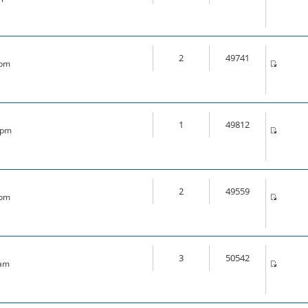
2
49741
 pm
1
49812
6 pm
2
49559
 pm
3
50542
 am