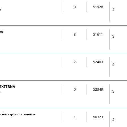
0
51928
m
es
3
51611
2
52403
 EXTERNA
0
52349
m
cions que no tenen v
1
50323