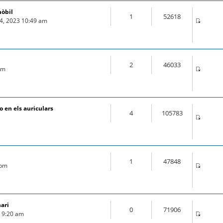
mòbil
1
52618
04, 2023 10:49 am
2
46033
 pm
 en els auriculars
4
105783
1
47848
 pm
nari
0
71906
9 9:20 am