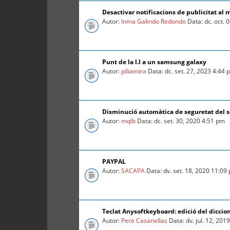
Desactivar notificacions de publicitat al 
Autor:
Inma Galindo Redondo
Data: dc. oct. 
Punt de la l.l a un samsung galaxy
Autor:
piliamira
Data: dc. set. 27, 2023 4:44
Disminució automàtica de seguretat del so
Autor:
mqlb
Data: dc. set. 30, 2020 4:51 pm
PAYPAL
Autor:
SACAPA
Data: dv. set. 18, 2020 11:09
Teclat Anysoftkeyboard: edició del diccio
Autor:
Pere Casanellas
Data: dv. jul. 12, 201