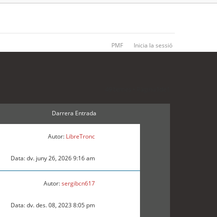
PMF
Inicia la sessió
49 temes • Pàgina
1
de
1
Darrera Entrada
Autor:
LibreTronc
Data: dv. juny 26, 2026 9:16 am
Autor:
sergibcn617
Data: dv. des. 08, 2023 8:05 pm