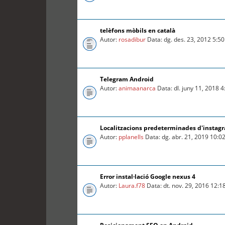
telèfons mòbils en català
Autor:
rosadibur
Data: dg. des. 23, 2012 5:5
Telegram Android
Autor:
animaanarca
Data: dl. juny 11, 2018 
Localitzacions predeterminades d'instag
Autor:
pplanells
Data: dg. abr. 21, 2019 10:0
Error instal·lació Google nexus 4
Autor:
Laura.f78
Data: dt. nov. 29, 2016 12: