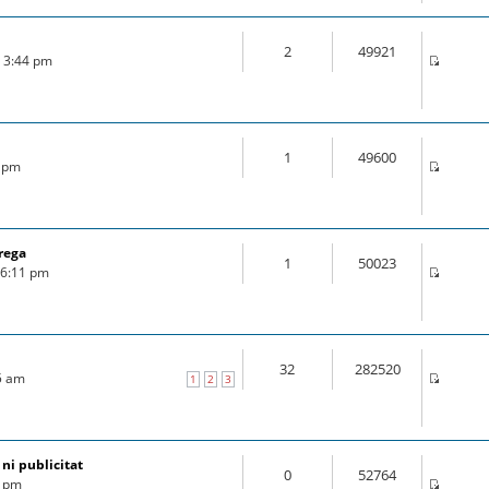
2
49921
6 3:44 pm
1
49600
6 pm
rega
1
50023
6 6:11 pm
32
282520
25 am
1
2
3
 ni publicitat
0
52764
7 pm