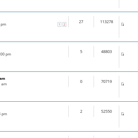
27
113278
0 pm
1
2
5
48803
4:00 pm
ram
0
70719
2 am
2
52550
18 pm