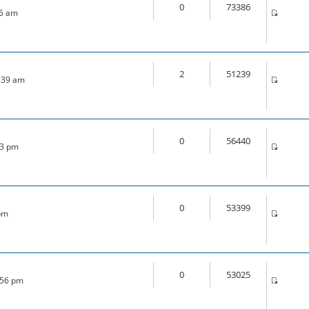
0
73386
46 am
2
51239
1:39 am
0
56440
33 pm
0
53399
 pm
0
53025
:56 pm