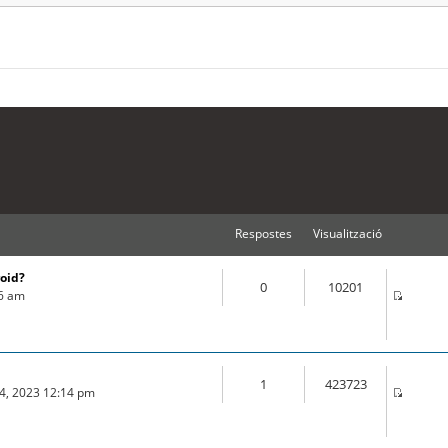
Respostes
Visualització
roid?
0
10201
16 am
1
423723
04, 2023 12:14 pm