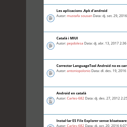
Les aplicacions .Apk d'android
Autor:
mustafa sousan
Data: dj. set. 29, 201
Català i MIUI
Autor:
pepdolesa
Data: dj. abr. 13, 2017 2:3
Corrector LanguageTool Android no es car
Autor:
antoniopolonio
Data: dl. des. 19, 201
Android en català
Autor:
Carles-682
Data: dj. des. 27, 2012 2:
Instal·lar ES File Explorer sense bloatware
Autor:
Carles-682
Data: dj. oct. 20, 2016 6:0