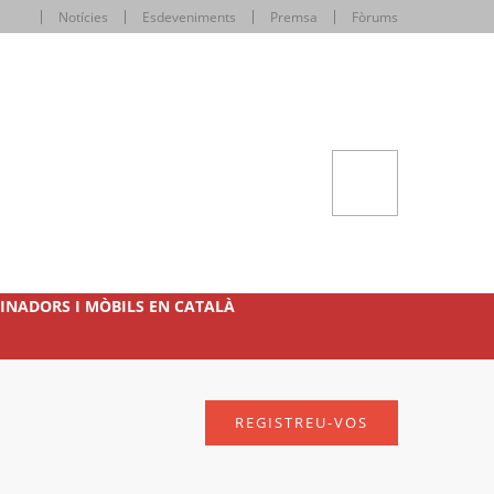
Notícies
Esdeveniments
Premsa
Fòrums
INADORS I MÒBILS EN CATALÀ
REGISTREU-VOS