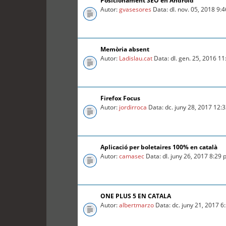
Posicionament SEO en Android
Autor:
gvasesores
Data: dl. nov. 05, 2018 9:
Memòria absent
Autor:
Ladislau.cat
Data: dl. gen. 25, 2016 1
Firefox Focus
Autor:
jordirroca
Data: dc. juny 28, 2017 12:
Aplicació per boletaires 100% en català
Autor:
camasec
Data: dl. juny 26, 2017 8:29
ONE PLUS 5 EN CATALA
Autor:
albertmarzo
Data: dc. juny 21, 2017 6