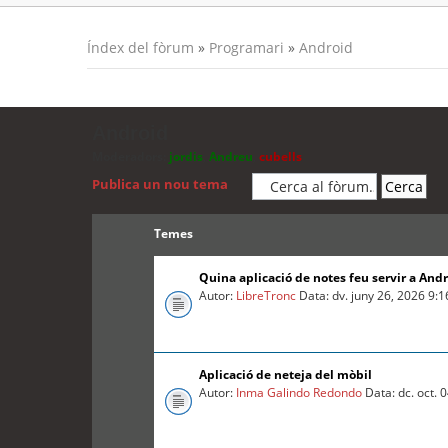
Índex del fòrum
»
Programari
»
Android
Android
Moderadors:
jordis
,
Andreu
,
cubells
Publica un nou tema
Temes
Quina aplicació de notes feu servir a And
Autor:
LibreTronc
Data: dv. juny 26, 2026 9:
Aplicació de neteja del mòbil
Autor:
Inma Galindo Redondo
Data: dc. oct. 