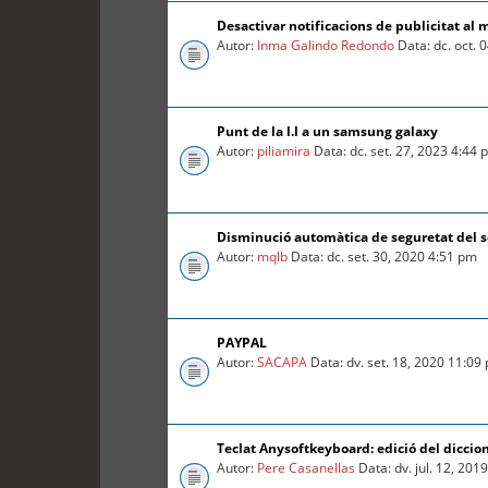
Desactivar notificacions de publicitat al 
Autor:
Inma Galindo Redondo
Data: dc. oct. 
Punt de la l.l a un samsung galaxy
Autor:
piliamira
Data: dc. set. 27, 2023 4:44
Disminució automàtica de seguretat del so
Autor:
mqlb
Data: dc. set. 30, 2020 4:51 pm
PAYPAL
Autor:
SACAPA
Data: dv. set. 18, 2020 11:09
Teclat Anysoftkeyboard: edició del diccio
Autor:
Pere Casanellas
Data: dv. jul. 12, 201