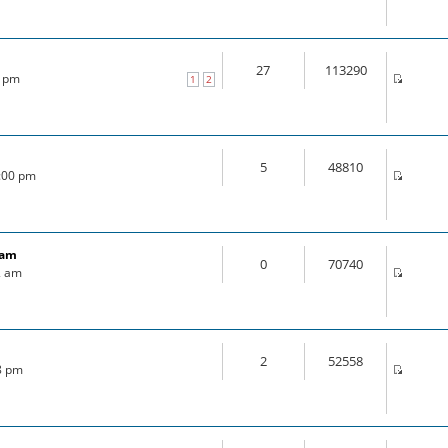
27
113290
0 pm
1
2
5
48810
4:00 pm
ram
0
70740
2 am
2
52558
18 pm