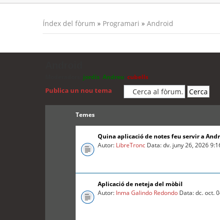
Índex del fòrum
»
Programari
»
Android
Android
Moderadors:
jordis
,
Andreu
,
cubells
Publica un nou tema
Temes
Quina aplicació de notes feu servir a And
Autor:
LibreTronc
Data: dv. juny 26, 2026 9:
Aplicació de neteja del mòbil
Autor:
Inma Galindo Redondo
Data: dc. oct. 