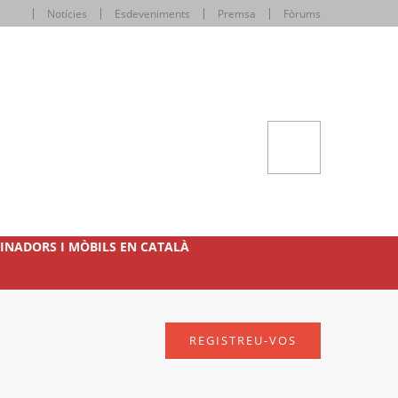
Notícies
Esdeveniments
Premsa
Fòrums
INADORS I MÒBILS EN CATALÀ
REGISTREU-VOS