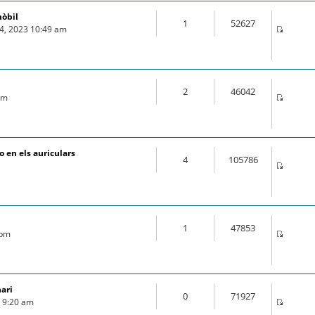
mòbil
1
52627
04, 2023 10:49 am
2
46042
 pm
 en els auriculars
4
105786
1
47853
 pm
nari
0
71927
9 9:20 am