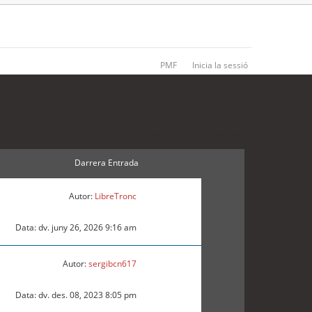
PMF
Inicia la sessió
49 temes • Pàgina
1
de
1
Darrera Entrada
Autor:
LibreTronc
Data: dv. juny 26, 2026 9:16 am
Autor:
sergibcn617
Data: dv. des. 08, 2023 8:05 pm