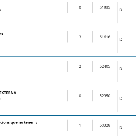
0
51935
m
es
3
51616
2
52405
 EXTERNA
0
52350
m
cions que no tenen v
1
50328