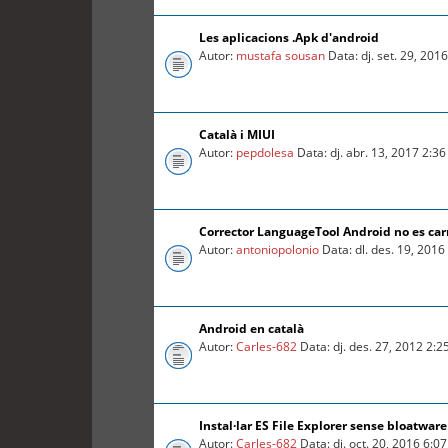
Les aplicacions .Apk d'android
Autor:
mustafa sousan
Data: dj. set. 29, 201
Català i MIUI
Autor:
pepdolesa
Data: dj. abr. 13, 2017 2:3
Corrector LanguageTool Android no es car
Autor:
antoniopolonio
Data: dl. des. 19, 201
Android en català
Autor:
Carles-682
Data: dj. des. 27, 2012 2:
Instal·lar ES File Explorer sense bloatware
Autor:
Carles-682
Data: dj. oct. 20, 2016 6:0