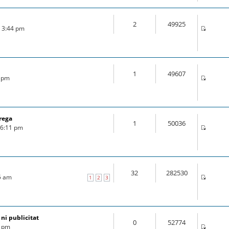
2
49925
6 3:44 pm
1
49607
6 pm
rega
1
50036
6 6:11 pm
32
282530
25 am
1
2
3
 ni publicitat
0
52774
7 pm