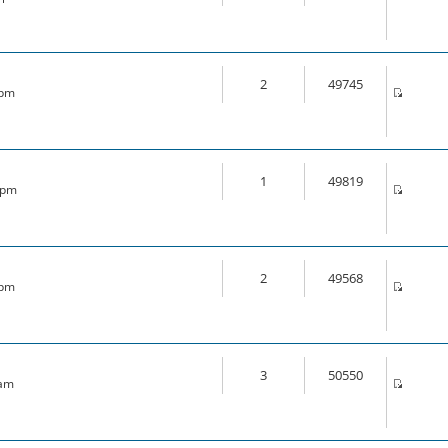
2
49745
 pm
1
49819
6 pm
2
49568
 pm
3
50550
 am