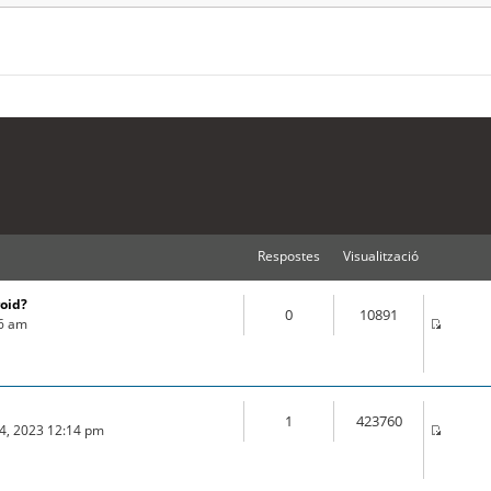
Respostes
Visualització
roid?
0
10891
16 am
1
423760
04, 2023 12:14 pm