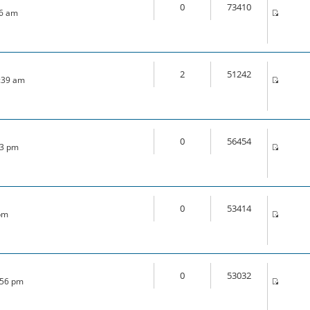
0
73410
46 am
2
51242
1:39 am
0
56454
33 pm
0
53414
 pm
0
53032
:56 pm