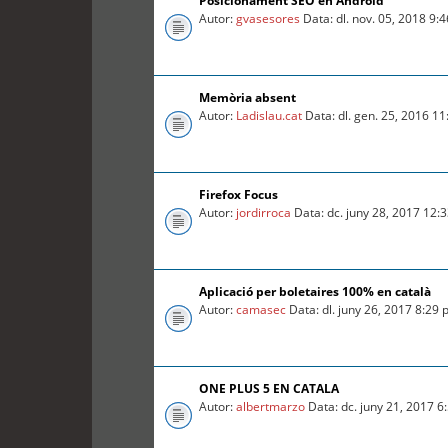
Posicionament SEO en Android
Autor:
gvasesores
Data: dl. nov. 05, 2018 9:
Memòria absent
Autor:
Ladislau.cat
Data: dl. gen. 25, 2016 1
Firefox Focus
Autor:
jordirroca
Data: dc. juny 28, 2017 12:
Aplicació per boletaires 100% en català
Autor:
camasec
Data: dl. juny 26, 2017 8:29
ONE PLUS 5 EN CATALA
Autor:
albertmarzo
Data: dc. juny 21, 2017 6