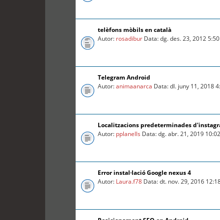
telèfons mòbils en català
Autor:
rosadibur
Data: dg. des. 23, 2012 5:5
Telegram Android
Autor:
animaanarca
Data: dl. juny 11, 2018 
Localitzacions predeterminades d'instag
Autor:
pplanells
Data: dg. abr. 21, 2019 10:0
Error instal·lació Google nexus 4
Autor:
Laura.f78
Data: dt. nov. 29, 2016 12: