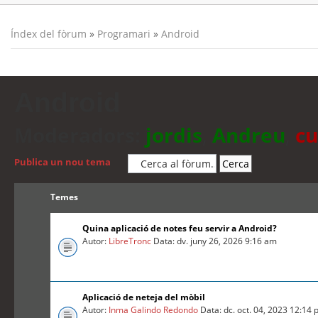
Índex del fòrum
»
Programari
»
Android
Android
Moderadors:
jordis
,
Andreu
,
cu
Publica un nou tema
Temes
Quina aplicació de notes feu servir a Android?
Autor:
LibreTronc
Data: dv. juny 26, 2026 9:16 am
Aplicació de neteja del mòbil
Autor:
Inma Galindo Redondo
Data: dc. oct. 04, 2023 12:14