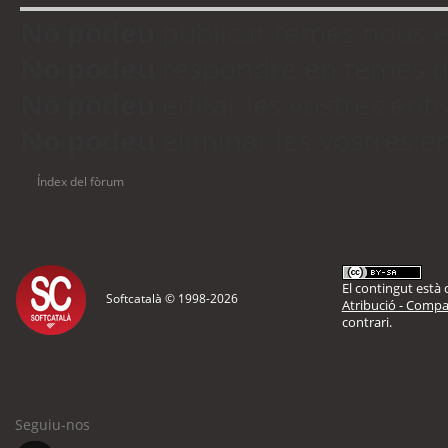
No podeu
publicar temes nous 
No podeu
respondre en temes d
No podeu
editar les vostres en
No podeu
eliminar les vostres 
Índex del fòrum
El contingut està d
Softcatalà © 1998-
2026
Atribució - Compar
contrari.
Seguiu-nos