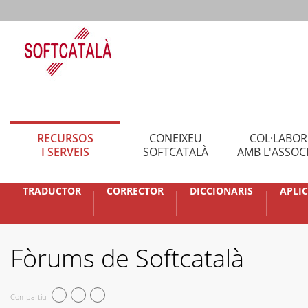
RECURSOS
CONEIXEU
COL·LABO
I SERVEIS
SOFTCATALÀ
AMB L'ASSOC
TRADUCTOR
CORRECTOR
DICCIONARIS
APLI
Fòrums de Softcatalà
Compartiu