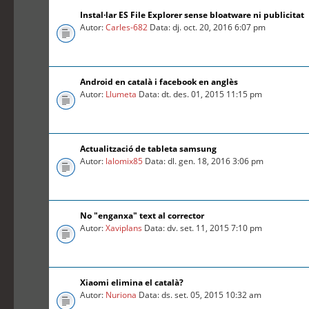
Instal·lar ES File Explorer sense bloatware ni publicitat
Autor:
Carles-682
Data: dj. oct. 20, 2016 6:07 pm
Android en català i facebook en anglès
Autor:
Llumeta
Data: dt. des. 01, 2015 11:15 pm
Actualització de tableta samsung
Autor:
lalomix85
Data: dl. gen. 18, 2016 3:06 pm
No "enganxa" text al corrector
Autor:
Xaviplans
Data: dv. set. 11, 2015 7:10 pm
Xiaomi elimina el català?
Autor:
Nuriona
Data: ds. set. 05, 2015 10:32 am