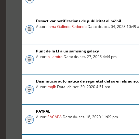
Desactivar notificacions de publicitat al mòbil
Autor:
Inma Galindo Redondo
Data: dc. oct. 04, 2023 10:49
Punt de la l.l a un samsung galaxy
Autor:
piliamira
Data: dc. set. 27, 2023 4:44 pm
Disminució automàtica de seguretat del so en els auric
Autor:
mqlb
Data: dc. set. 30, 2020 4:51 pm
PAYPAL
Autor:
SACAPA
Data: dv. set. 18, 2020 11:09 pm