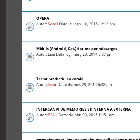
OPERA
Autor:
Secall
Data: dl. ago. 10, 2015 12:13 pm
Mòbils (Android, Cat.) òptims per missatges
Autor: Laia Data: dg. març 23, 2014 5:07 pm
Teclat predictiu en català
Autor:
Jesor
Data: ds. nov. 29, 2014 6:38 pm
INTERCANVI DE MEMORIES SD NTERNA A EXTERNA
Autor:
BALU
Data: dv. abr. 03, 2015 11:51 am
reconeixement llengua per algunes aplicacions que no 