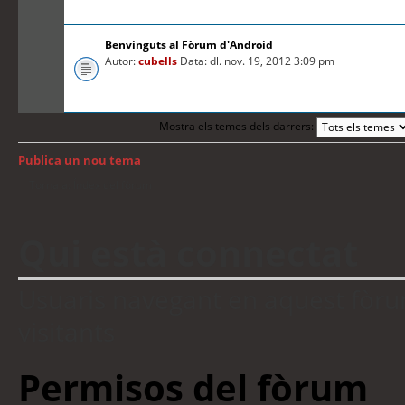
Benvinguts al Fòrum d'Android
Autor:
cubells
Data: dl. nov. 19, 2012 3:09 pm
Mostra els temes dels darrers:
Publica un nou tema
Torna a: Índex del fòrum
Qui està connectat
Usuaris navegant en aquest fòrum:
visitants
Permisos del fòrum