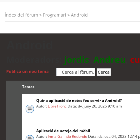
Índex del fòrum
»
Programari
»
Android
Android
Moderadors:
jordis
,
Andreu
,
cu
Publica un nou tema
Temes
Quina aplicació de notes feu servir a Android?
Autor:
LibreTronc
Data: dv. juny 26, 2026 9:16 am
Aplicació de neteja del mòbil
Autor:
Inma Galindo Redondo
Data: dc. oct. 04, 2023 12:14