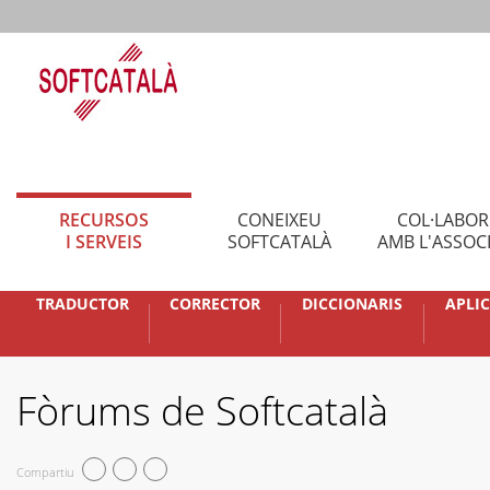
RECURSOS
CONEIXEU
COL·LABO
I SERVEIS
SOFTCATALÀ
AMB L'ASSOC
TRADUCTOR
CORRECTOR
DICCIONARIS
APLI
Fòrums de Softcatalà
Compartiu