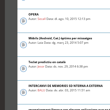
OPERA
Autor:
Secall
Data: dl. ago. 10, 2015 12:13 pm
Mòbils (Android, Cat.) òptims per missatges
Autor: Laia Data: dg. març 23, 2014 5:07 pm
Teclat predictiu en català
Autor:
Jesor
Data: ds. nov. 29, 2014 6:38 pm
INTERCANVI DE MEMORIES SD NTERNA A EXTERNA
Autor:
BALU
Data: dv. abr. 03, 2015 11:51 am
reconeixement llengua per algunes aplicacions que no 