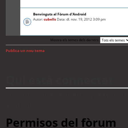
Benvinguts al Fòrum d'Android
Autor:
cubells
Data: dl. nov. 19, 2012 3:09 pm
Mostra els temes dels darrers:
Publica un nou tema
Torna a: Índex del fòrum
Qui està connectat
Usuaris navegant en aquest fòrum:
visitants
Permisos del fòrum