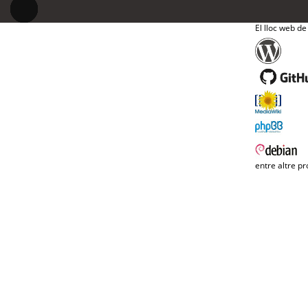
El lloc web de
entre altre pr