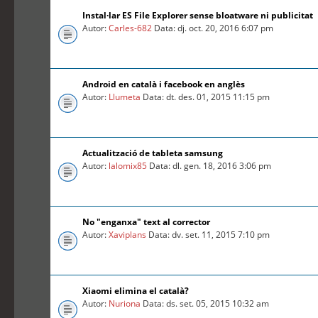
Instal·lar ES File Explorer sense bloatware ni publicitat
Autor:
Carles-682
Data: dj. oct. 20, 2016 6:07 pm
Android en català i facebook en anglès
Autor:
Llumeta
Data: dt. des. 01, 2015 11:15 pm
Actualització de tableta samsung
Autor:
lalomix85
Data: dl. gen. 18, 2016 3:06 pm
No "enganxa" text al corrector
Autor:
Xaviplans
Data: dv. set. 11, 2015 7:10 pm
Xiaomi elimina el català?
Autor:
Nuriona
Data: ds. set. 05, 2015 10:32 am