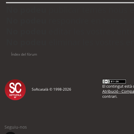
No podeu
publicar temes nous 
No podeu
respondre en temes d
No podeu
editar les vostres en
No podeu
eliminar les vostres 
Índex del fòrum
El contingut està d
Softcatalà © 1998-
2026
Atribució - Compar
contrari.
Seguiu-nos