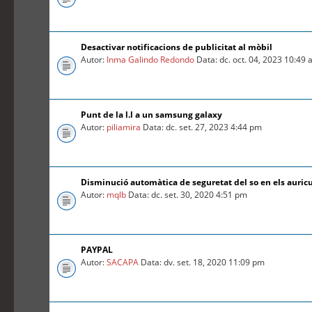
Desactivar notificacions de publicitat al mòbil
Autor:
Inma Galindo Redondo
Data: dc. oct. 04, 2023 10:49
Punt de la l.l a un samsung galaxy
Autor:
piliamira
Data: dc. set. 27, 2023 4:44 pm
Disminució automàtica de seguretat del so en els auric
Autor:
mqlb
Data: dc. set. 30, 2020 4:51 pm
PAYPAL
Autor:
SACAPA
Data: dv. set. 18, 2020 11:09 pm