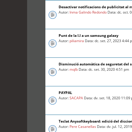
Desactivar notificacions de publicitat al 
Autor:
Inma Galindo Redondo
Data: dc. oct. 
Punt de la l.l a un samsung galaxy
Autor:
piliamira
Data: dc. set. 27, 2023 4:44
Disminució automàtica de seguretat del so
Autor:
mqlb
Data: dc. set. 30, 2020 4:51 pm
PAYPAL
Autor:
SACAPA
Data: dv. set. 18, 2020 11:09
Teclat Anysoftkeyboard: edició del diccio
Autor:
Pere Casanellas
Data: dv. jul. 12, 201