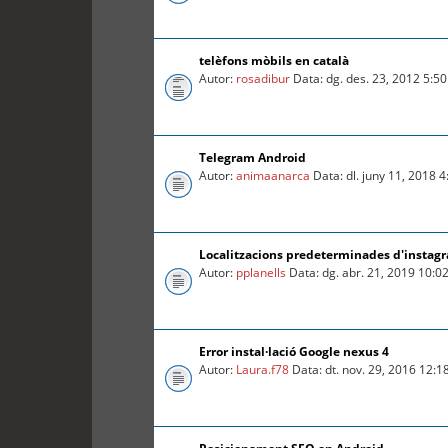
telèfons mòbils en català
Autor:
rosadibur
Data: dg. des. 23, 2012 5:5
Telegram Android
Autor:
animaanarca
Data: dl. juny 11, 2018 
Localitzacions predeterminades d'instag
Autor:
pplanells
Data: dg. abr. 21, 2019 10:0
Error instal·lació Google nexus 4
Autor:
Laura.f78
Data: dt. nov. 29, 2016 12: