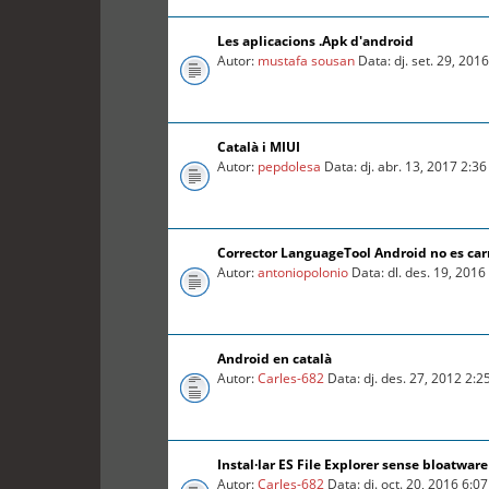
Les aplicacions .Apk d'android
Autor:
mustafa sousan
Data: dj. set. 29, 201
Català i MIUI
Autor:
pepdolesa
Data: dj. abr. 13, 2017 2:3
Corrector LanguageTool Android no es car
Autor:
antoniopolonio
Data: dl. des. 19, 201
Android en català
Autor:
Carles-682
Data: dj. des. 27, 2012 2:
Instal·lar ES File Explorer sense bloatware
Autor:
Carles-682
Data: dj. oct. 20, 2016 6:0