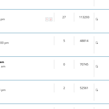
27
113293
0 pm
1
2
5
48814
4:00 pm
ram
0
70745
2 am
2
52561
18 pm