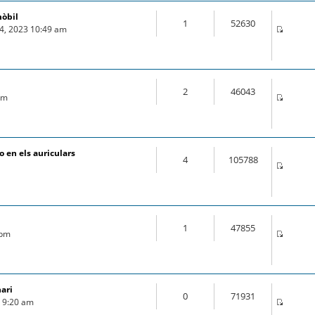
mòbil
1
52630
04, 2023 10:49 am
2
46043
 pm
 en els auriculars
4
105788
1
47855
 pm
nari
0
71931
9 9:20 am