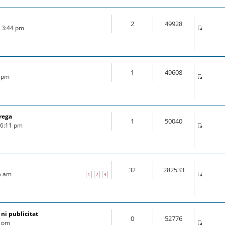
2
49928
6 3:44 pm
1
49608
6 pm
rega
1
50040
6 6:11 pm
32
282533
25 am
1
2
3
 ni publicitat
0
52776
7 pm