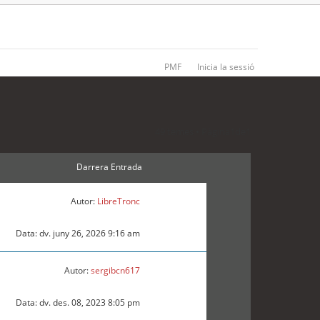
PMF
Inicia la sessió
49 temes • Pàgina
1
de
1
Darrera Entrada
Autor:
LibreTronc
Data: dv. juny 26, 2026 9:16 am
Autor:
sergibcn617
Data: dv. des. 08, 2023 8:05 pm