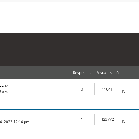
Respostes
Visualització
roid?
0
11641
16 am
1
423772
04, 2023 12:14 pm