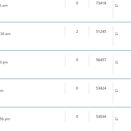
0
73418
46 am
2
51245
1:39 am
0
56457
33 pm
0
53424
 pm
0
53034
:56 pm