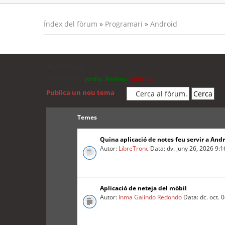
Índex del fòrum
»
Programari
»
Android
Android
Moderadors:
jordis
,
Andreu
,
cubells
Publica un nou tema
Temes
Quina aplicació de notes feu servir a And
Autor:
LibreTronc
Data: dv. juny 26, 2026 9:
Aplicació de neteja del mòbil
Autor:
Inma Galindo Redondo
Data: dc. oct. 