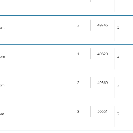
2
49746
 pm
1
49820
6 pm
2
49569
 pm
3
50551
 am