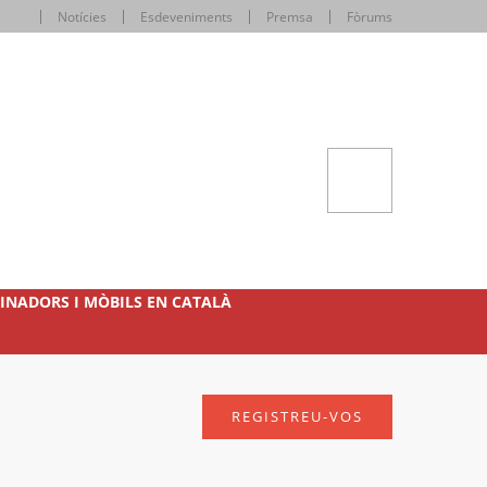
Notícies
Esdeveniments
Premsa
Fòrums
INADORS I MÒBILS EN CATALÀ
REGISTREU-VOS