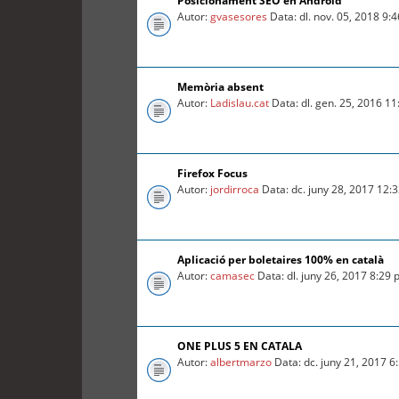
Posicionament SEO en Android
Autor:
gvasesores
Data: dl. nov. 05, 2018 9:
Memòria absent
Autor:
Ladislau.cat
Data: dl. gen. 25, 2016 1
Firefox Focus
Autor:
jordirroca
Data: dc. juny 28, 2017 12:
Aplicació per boletaires 100% en català
Autor:
camasec
Data: dl. juny 26, 2017 8:29
ONE PLUS 5 EN CATALA
Autor:
albertmarzo
Data: dc. juny 21, 2017 6