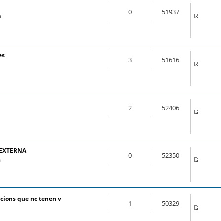
0
51937
m
es
3
51616
2
52406
 EXTERNA
0
52350
m
cions que no tenen v
1
50329