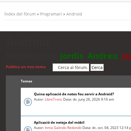
Índex del fòrum
»
Programari
»
Android
Android
Moderadors:
jordis
,
Andreu
,
cu
Publica un nou tema
Temes
Quina aplicació de notes feu servir a Android?
Autor:
LibreTronc
Data: dv. juny 26, 2026 9:16 am
Aplicació de neteja del mòbil
Autor:
Inma Galindo Redondo
Data: dc. oct. 04, 2023 12:14