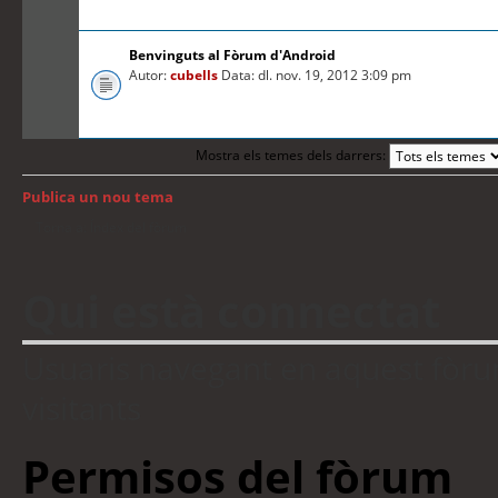
Benvinguts al Fòrum d'Android
Autor:
cubells
Data: dl. nov. 19, 2012 3:09 pm
Mostra els temes dels darrers:
Publica un nou tema
Torna a: Índex del fòrum
Qui està connectat
Usuaris navegant en aquest fòrum:
visitants
Permisos del fòrum