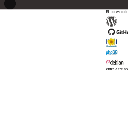
El lloc web de
entre altre pr