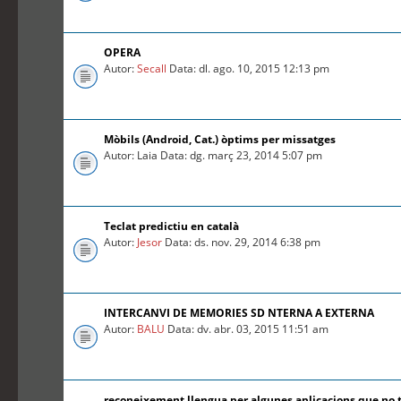
OPERA
Autor:
Secall
Data: dl. ago. 10, 2015 12:13 pm
Mòbils (Android, Cat.) òptims per missatges
Autor: Laia Data: dg. març 23, 2014 5:07 pm
Teclat predictiu en català
Autor:
Jesor
Data: ds. nov. 29, 2014 6:38 pm
INTERCANVI DE MEMORIES SD NTERNA A EXTERNA
Autor:
BALU
Data: dv. abr. 03, 2015 11:51 am
reconeixement llengua per algunes aplicacions que no 