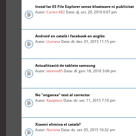
Instal·lar ES File Explorer sense bloatware ni publicitat
Autor:
Carles-682
Data: dj. oct. 20, 2016 6:07 pm
Android en català i facebook en anglès
Autor:
Llumeta
Data: dt. des. 01, 2015 11:15 pm
Actualització de tableta samsung
Autor:
lalomix85
Data: dl. gen. 18, 2016 3:06 pm
No "enganxa" text al corrector
Autor:
Xaviplans
Data: dv. set. 11, 2015 7:10 pm
Xiaomi elimina el català?
Autor:
Nuriona
Data: ds. set. 05, 2015 10:32 am