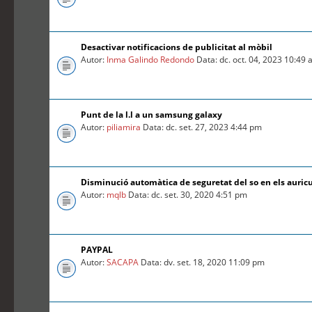
Desactivar notificacions de publicitat al mòbil
Autor:
Inma Galindo Redondo
Data: dc. oct. 04, 2023 10:49
Punt de la l.l a un samsung galaxy
Autor:
piliamira
Data: dc. set. 27, 2023 4:44 pm
Disminució automàtica de seguretat del so en els auric
Autor:
mqlb
Data: dc. set. 30, 2020 4:51 pm
PAYPAL
Autor:
SACAPA
Data: dv. set. 18, 2020 11:09 pm