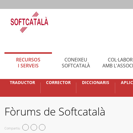
RECURSOS
CONEIXEU
COL·LABO
I SERVEIS
SOFTCATALÀ
AMB L'ASSOC
TRADUCTOR
CORRECTOR
DICCIONARIS
APLI
Fòrums de Softcatalà
Compartiu