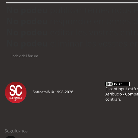
No podeu
publicar temes nous 
No podeu
respondre en temes d
No podeu
editar les vostres en
No podeu
eliminar les vostres 
Índex del fòrum
El contingut està d
Softcatalà © 1998-
2026
Atribució - Compar
contrari.
Seguiu-nos