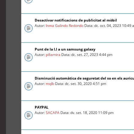
Desactivar notificacions de publicitat al mòbil
Autor:
Inma Galindo Redondo
Data: dc. oct. 04, 2023 10:49
Punt de la l.l a un samsung galaxy
Autor:
piliamira
Data: dc. set. 27, 2023 4:44 pm
Disminució automàtica de seguretat del so en els auric
Autor:
mqlb
Data: dc. set. 30, 2020 4:51 pm
PAYPAL
Autor:
SACAPA
Data: dv. set. 18, 2020 11:09 pm