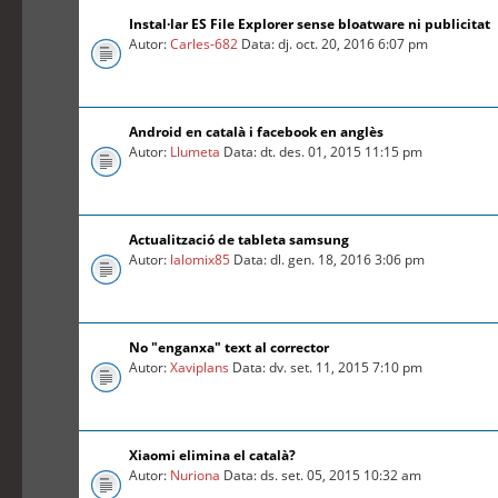
Instal·lar ES File Explorer sense bloatware ni publicitat
Autor:
Carles-682
Data: dj. oct. 20, 2016 6:07 pm
Android en català i facebook en anglès
Autor:
Llumeta
Data: dt. des. 01, 2015 11:15 pm
Actualització de tableta samsung
Autor:
lalomix85
Data: dl. gen. 18, 2016 3:06 pm
No "enganxa" text al corrector
Autor:
Xaviplans
Data: dv. set. 11, 2015 7:10 pm
Xiaomi elimina el català?
Autor:
Nuriona
Data: ds. set. 05, 2015 10:32 am