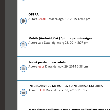
OPERA
Autor:
Secall
Data: dl. ago. 10, 2015 12:13 pm
Mòbils (Android, Cat.) òptims per missatges
Autor: Laia Data: dg. març 23, 2014 5:07 pm
Teclat predictiu en català
Autor:
Jesor
Data: ds. nov. 29, 2014 6:38 pm
INTERCANVI DE MEMORIES SD NTERNA A EXTERNA
Autor:
BALU
Data: dv. abr. 03, 2015 11:51 am
reconeixement llengua per algunes aplicacions que no 