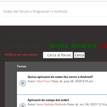
Índex del fòrum
»
Programari
»
Android
Android
Moderadors:
jordis
,
Andreu
,
cu
Publica un nou tema
Temes
Quina aplicació de notes feu servir a Android?
Autor:
LibreTronc
Data: dv. juny 26, 2026 9:16 am
Aplicació de neteja del mòbil
Autor:
Inma Galindo Redondo
Data: dc. oct. 04, 2023 12:14