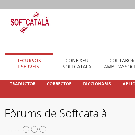
RECURSOS
CONEIXEU
COL·LABO
I SERVEIS
SOFTCATALÀ
AMB L'ASSOC
TRADUCTOR
CORRECTOR
DICCIONARIS
APLI
Fòrums de Softcatalà
Compartiu