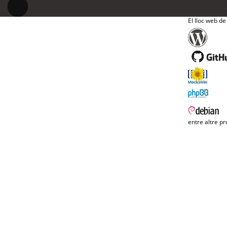
El lloc web de
entre altre pr