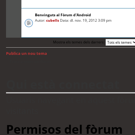
Benvinguts al Fòrum d'Android
Autor:
cubells
Data: dl. nov. 19, 2012 3:09 pm
Mostra els temes dels darrers:
Publica un nou tema
Torna a: Índex del fòrum
Qui està connectat
Usuaris navegant en aquest fòrum:
visitants
Permisos del fòrum