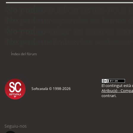
No podeu
publicar temes nous 
No podeu
respondre en temes d
No podeu
editar les vostres en
No podeu
eliminar les vostres 
Índex del fòrum
El contingut està d
Softcatalà © 1998-
2026
Atribució - Compar
contrari.
Seguiu-nos