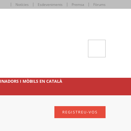
Notícies
Esdeveniments
Premsa
Fòrums
INADORS I MÒBILS EN CATALÀ
REGISTREU-VOS