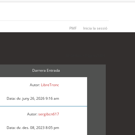
PMF
Inicia la sessió
49 temes • Pàgina
1
de
1
Darrera Entrada
Autor:
LibreTronc
Data: dv. juny 26, 2026 9:16 am
Autor:
sergibcn617
Data: dv. des. 08, 2023 8:05 pm