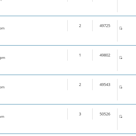
2
49725
 pm
1
49802
6 pm
2
49543
 pm
3
50526
 am