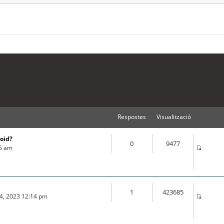
Respostes
Visualització
roid?
0
9477
16 am
1
423685
04, 2023 12:14 pm