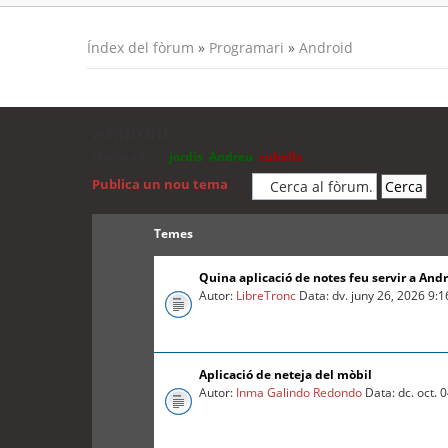
Índex del fòrum
»
Programari
»
Android
Android
Moderadors:
jordis
,
Andreu
,
cubells
Publica un nou tema
Temes
Quina aplicació de notes feu servir a And
Autor:
LibreTronc
Data: dv. juny 26, 2026 9:
Aplicació de neteja del mòbil
Autor:
Inma Galindo Redondo
Data: dc. oct. 