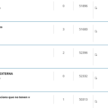
0
51896
m
es
3
51600
2
52396
 EXTERNA
0
52332
m
cions que no tenen v
1
50313