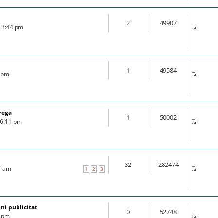
2
49907
6 3:44 pm
1
49584
6 pm
rega
1
50002
6 6:11 pm
32
282474
25 am
1
2
3
 ni publicitat
0
52748
7 pm