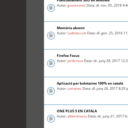
Posicionament SEO en Android
Autor:
gvasesores
Data: dl. nov. 05, 2018 9:
Memòria absent
Autor:
Ladislau.cat
Data: dl. gen. 25, 2016 1
Firefox Focus
Autor:
jordirroca
Data: dc. juny 28, 2017 12:
Aplicació per boletaires 100% en català
Autor:
camasec
Data: dl. juny 26, 2017 8:29
ONE PLUS 5 EN CATALA
Autor:
albertmarzo
Data: dc. juny 21, 2017 6