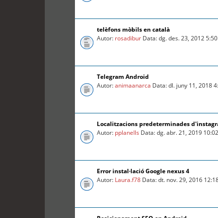
telèfons mòbils en català
Autor:
rosadibur
Data: dg. des. 23, 2012 5:5
Telegram Android
Autor:
animaanarca
Data: dl. juny 11, 2018 
Localitzacions predeterminades d'instag
Autor:
pplanells
Data: dg. abr. 21, 2019 10:0
Error instal·lació Google nexus 4
Autor:
Laura.f78
Data: dt. nov. 29, 2016 12: