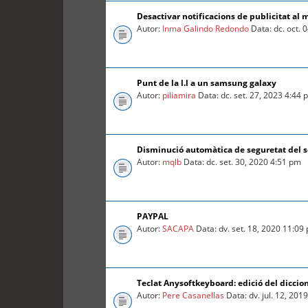
Desactivar notificacions de publicitat al 
Autor:
Inma Galindo Redondo
Data: dc. oct. 
Punt de la l.l a un samsung galaxy
Autor:
piliamira
Data: dc. set. 27, 2023 4:44
Disminució automàtica de seguretat del so
Autor:
mqlb
Data: dc. set. 30, 2020 4:51 pm
PAYPAL
Autor:
SACAPA
Data: dv. set. 18, 2020 11:09
Teclat Anysoftkeyboard: edició del diccio
Autor:
Pere Casanellas
Data: dv. jul. 12, 201