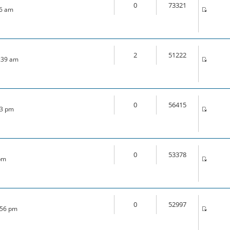
0
73321
46 am
2
51222
1:39 am
0
56415
33 pm
0
53378
 pm
0
52997
:56 pm