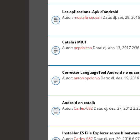
Les aplicacions .Apk d'android
Autor:
mustafa sousan
Data: dj. set. 29, 201
Català i MIUI
Autor:
pepdolesa
Data: dj. abr. 13, 2017 2:3
Corrector LanguageTool Android no es car
Autor:
antoniopolonio
Data: dl. des. 19, 201
Android en català
Autor:
Carles-682
Data: dj. des. 27, 2012 2:
Instal·lar ES File Explorer sense bloatware
Autor:
Carles-682
Data: dj. oct. 20, 2016 6:0