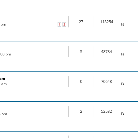
27
113254
0 pm
1
2
5
48784
4:00 pm
ram
0
70648
2 am
2
52532
18 pm