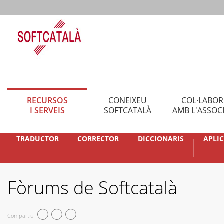
RECURSOS
CONEIXEU
COL·LABO
I SERVEIS
SOFTCATALÀ
AMB L'ASSOC
TRADUCTOR
CORRECTOR
DICCIONARIS
APLI
Fòrums de Softcatalà
Compartiu