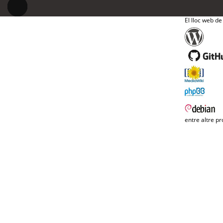
El lloc web de
entre altre pr