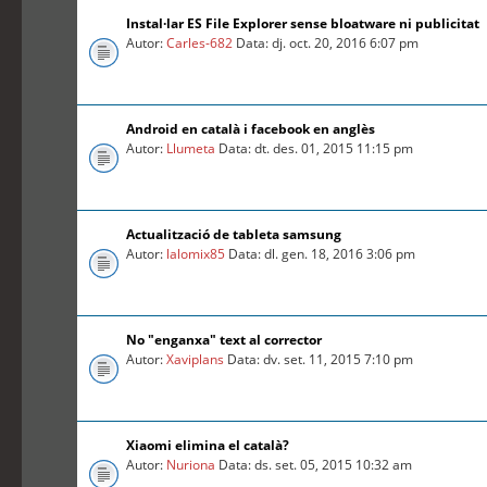
Instal·lar ES File Explorer sense bloatware ni publicitat
Autor:
Carles-682
Data: dj. oct. 20, 2016 6:07 pm
Android en català i facebook en anglès
Autor:
Llumeta
Data: dt. des. 01, 2015 11:15 pm
Actualització de tableta samsung
Autor:
lalomix85
Data: dl. gen. 18, 2016 3:06 pm
No "enganxa" text al corrector
Autor:
Xaviplans
Data: dv. set. 11, 2015 7:10 pm
Xiaomi elimina el català?
Autor:
Nuriona
Data: ds. set. 05, 2015 10:32 am