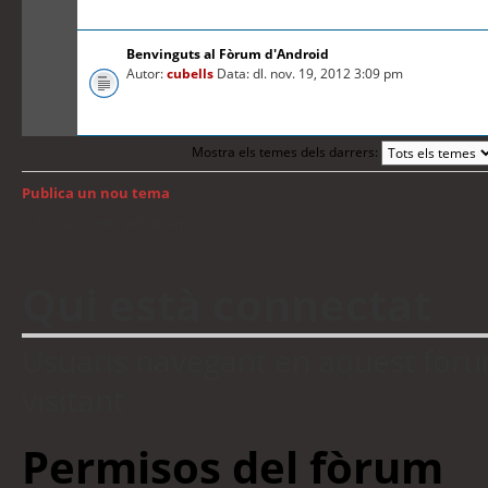
Benvinguts al Fòrum d'Android
Autor:
cubells
Data: dl. nov. 19, 2012 3:09 pm
Mostra els temes dels darrers:
Publica un nou tema
Torna a: Índex del fòrum
Qui està connectat
Usuaris navegant en aquest fòrum:
visitant
Permisos del fòrum