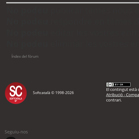
No podeu
publicar temes nous 
No podeu
respondre en temes d
No podeu
editar les vostres en
No podeu
eliminar les vostres 
Índex del fòrum
El contingut està d
Softcatalà © 1998-
2026
Atribució - Compar
contrari.
Seguiu-nos