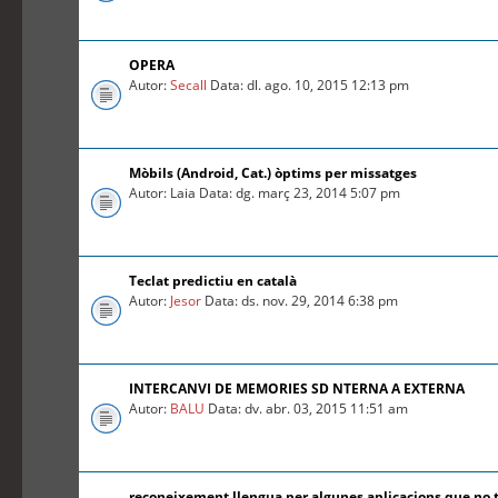
OPERA
Autor:
Secall
Data: dl. ago. 10, 2015 12:13 pm
Mòbils (Android, Cat.) òptims per missatges
Autor: Laia Data: dg. març 23, 2014 5:07 pm
Teclat predictiu en català
Autor:
Jesor
Data: ds. nov. 29, 2014 6:38 pm
INTERCANVI DE MEMORIES SD NTERNA A EXTERNA
Autor:
BALU
Data: dv. abr. 03, 2015 11:51 am
reconeixement llengua per algunes aplicacions que no 