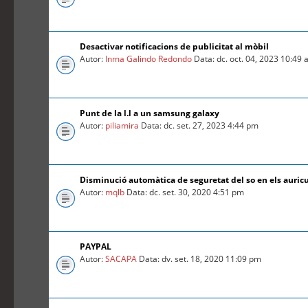
Desactivar notificacions de publicitat al mòbil
Autor:
Inma Galindo Redondo
Data: dc. oct. 04, 2023 10:49
Punt de la l.l a un samsung galaxy
Autor:
piliamira
Data: dc. set. 27, 2023 4:44 pm
Disminució automàtica de seguretat del so en els auric
Autor:
mqlb
Data: dc. set. 30, 2020 4:51 pm
PAYPAL
Autor:
SACAPA
Data: dv. set. 18, 2020 11:09 pm