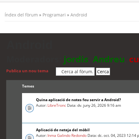
Índex del fòrum
»
Programari
»
Android
Android
Moderadors:
jordis
,
Andreu
,
cu
Publica un nou tema
Temes
Quina aplicació de notes feu servir a Android?
Autor:
LibreTronc
Data: dv. juny 26, 2026 9:16 am
Aplicació de neteja del mòbil
Autor:
Inma Galindo Redondo
Data: dc. oct. 04, 2023 12:14