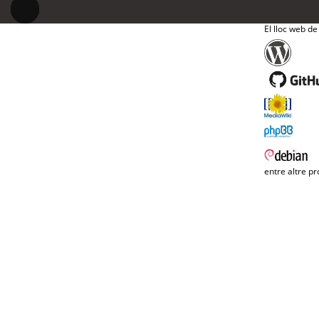
El lloc web de
entre altre pr