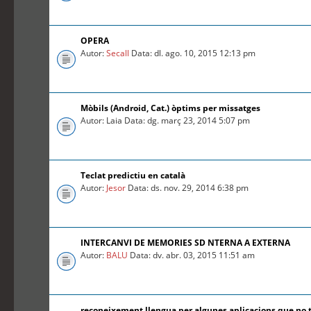
OPERA
Autor:
Secall
Data: dl. ago. 10, 2015 12:13 pm
Mòbils (Android, Cat.) òptims per missatges
Autor: Laia Data: dg. març 23, 2014 5:07 pm
Teclat predictiu en català
Autor:
Jesor
Data: ds. nov. 29, 2014 6:38 pm
INTERCANVI DE MEMORIES SD NTERNA A EXTERNA
Autor:
BALU
Data: dv. abr. 03, 2015 11:51 am
reconeixement llengua per algunes aplicacions que no 