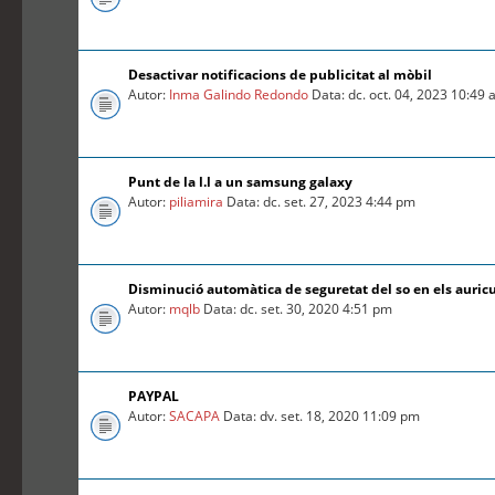
Desactivar notificacions de publicitat al mòbil
Autor:
Inma Galindo Redondo
Data: dc. oct. 04, 2023 10:49
Punt de la l.l a un samsung galaxy
Autor:
piliamira
Data: dc. set. 27, 2023 4:44 pm
Disminució automàtica de seguretat del so en els auric
Autor:
mqlb
Data: dc. set. 30, 2020 4:51 pm
PAYPAL
Autor:
SACAPA
Data: dv. set. 18, 2020 11:09 pm