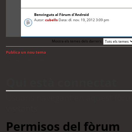
Benvinguts al Fòrum d'Android
Autor:
cubells
Data: dl. nov. 19, 2012 3:09 pm
Mostra els temes dels darrers:
Publica un nou tema
Torna a: Índex del fòrum
Qui està connectat
Usuaris navegant en aquest fòrum:
visitants
Permisos del fòrum