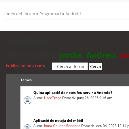
Índex del fòrum
»
Programari
»
Android
Android
Moderadors:
jordis
,
Andreu
,
cu
Publica un nou tema
Temes
Quina aplicació de notes feu servir a Android?
Autor:
LibreTronc
Data: dv. juny 26, 2026 9:16 am
Aplicació de neteja del mòbil
Autor:
Inma Galindo Redondo
Data: dc. oct. 04, 2023 12:14