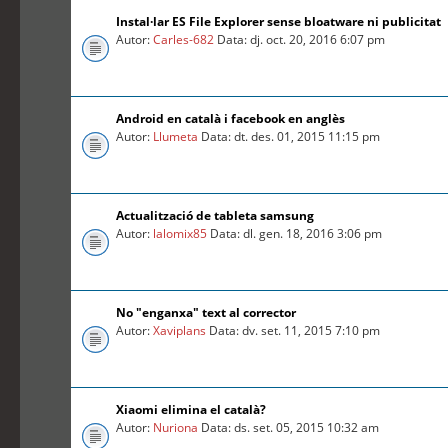
Instal·lar ES File Explorer sense bloatware ni publicitat
Autor:
Carles-682
Data: dj. oct. 20, 2016 6:07 pm
Android en català i facebook en anglès
Autor:
Llumeta
Data: dt. des. 01, 2015 11:15 pm
Actualització de tableta samsung
Autor:
lalomix85
Data: dl. gen. 18, 2016 3:06 pm
No "enganxa" text al corrector
Autor:
Xaviplans
Data: dv. set. 11, 2015 7:10 pm
Xiaomi elimina el català?
Autor:
Nuriona
Data: ds. set. 05, 2015 10:32 am