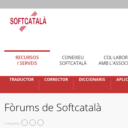
RECURSOS
CONEIXEU
COL·LABO
I SERVEIS
SOFTCATALÀ
AMB L'ASSOC
TRADUCTOR
CORRECTOR
DICCIONARIS
APLI
Fòrums de Softcatalà
Compartiu