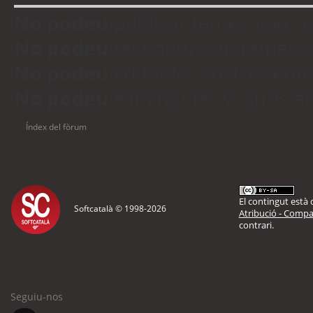
No podeu
publicar temes nous 
No podeu
respondre en temes d
No podeu
editar les vostres en
No podeu
eliminar les vostres 
Índex del fòrum
El contingut està d
Softcatalà © 1998-
2026
Atribució - Compar
contrari.
Seguiu-nos