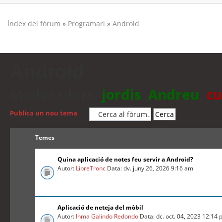
Índex del fòrum
»
Programari
»
Android
Android
Moderadors:
jordis
,
Andreu
,
cu
Publica un nou tema
Temes
Quina aplicació de notes feu servir a Android?
Autor:
LibreTronc
Data: dv. juny 26, 2026 9:16 am
Aplicació de neteja del mòbil
Autor:
Inma Galindo Redondo
Data: dc. oct. 04, 2023 12:14