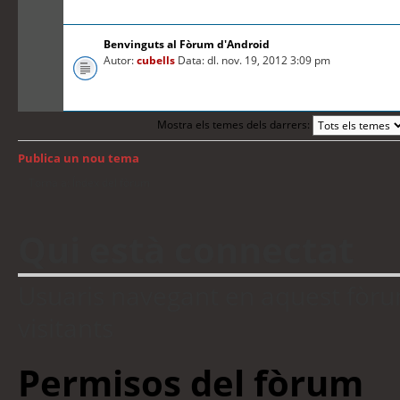
Benvinguts al Fòrum d'Android
Autor:
cubells
Data: dl. nov. 19, 2012 3:09 pm
Mostra els temes dels darrers:
Publica un nou tema
Torna a: Índex del fòrum
Qui està connectat
Usuaris navegant en aquest fòrum:
visitants
Permisos del fòrum