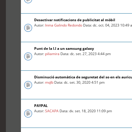
Desactivar notificacions de publicitat al mòbil
Autor:
Inma Galindo Redondo
Data: dc. oct. 04, 2023 10:49
Punt de la l.l a un samsung galaxy
Autor:
piliamira
Data: dc. set. 27, 2023 4:44 pm
Disminució automàtica de seguretat del so en els auric
Autor:
mqlb
Data: dc. set. 30, 2020 4:51 pm
PAYPAL
Autor:
SACAPA
Data: dv. set. 18, 2020 11:09 pm