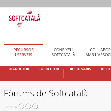
RECURSOS
CONEIXEU
COL·LABO
I SERVEIS
SOFTCATALÀ
AMB L'ASSOC
TRADUCTOR
CORRECTOR
DICCIONARIS
APLI
Fòrums de Softcatalà
Compartiu