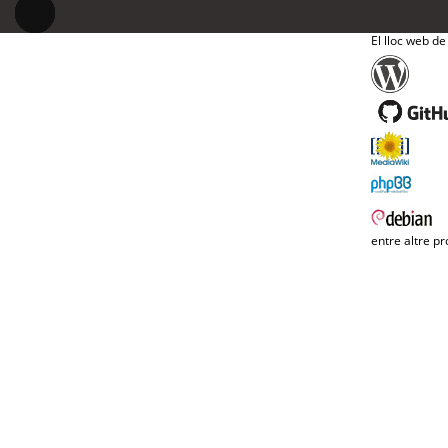
El lloc web de
entre altre pr