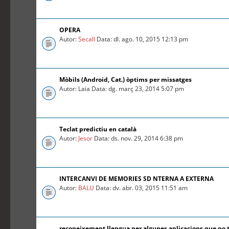
OPERA
Autor:
Secall
Data: dl. ago. 10, 2015 12:13 pm
Mòbils (Android, Cat.) òptims per missatges
Autor: Laia Data: dg. març 23, 2014 5:07 pm
Teclat predictiu en català
Autor:
Jesor
Data: ds. nov. 29, 2014 6:38 pm
INTERCANVI DE MEMORIES SD NTERNA A EXTERNA
Autor:
BALU
Data: dv. abr. 03, 2015 11:51 am
reconeixement llengua per algunes aplicacions que no 