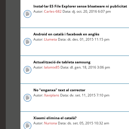
Instal·lar ES File Explorer sense bloatware ni publicitat
Autor:
Carles-682
Data: dj. oct. 20, 2016 6:07 pm
Android en català i facebook en anglès
Autor:
Llumeta
Data: dt. des. 01, 2015 11:15 pm
Actualització de tableta samsung
Autor:
lalomix85
Data: dl. gen. 18, 2016 3:06 pm
No "enganxa" text al corrector
Autor:
Xaviplans
Data: dv. set. 11, 2015 7:10 pm
Xiaomi elimina el català?
Autor:
Nuriona
Data: ds. set. 05, 2015 10:32 am