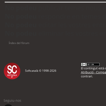
No podeu
publicar temes nous 
No podeu
respondre en temes d
No podeu
editar les vostres en
No podeu
eliminar les vostres 
Índex del fòrum
El contingut està d
Softcatalà © 1998-
2026
Atribució - Compar
contrari.
Seguiu-nos