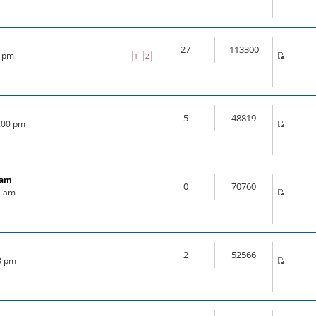
27
113300
0 pm
1
2
5
48819
4:00 pm
ram
0
70760
2 am
2
52566
18 pm