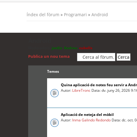
Índex del fòrum
»
Programari
»
Android
Android
Moderadors:
jordis
,
Andreu
,
cubells
Publica un nou tema
Temes
Quina aplicació de notes feu servir a And
Autor:
LibreTronc
Data: dv. juny 26, 2026 9:
Aplicació de neteja del mòbil
Autor:
Inma Galindo Redondo
Data: dc. oct. 