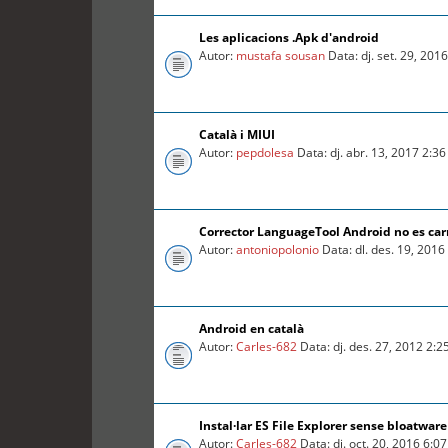
Les aplicacions .Apk d'android
Autor:
mustafa sousan
Data: dj. set. 29, 201
Català i MIUI
Autor:
pepdolesa
Data: dj. abr. 13, 2017 2:3
Corrector LanguageTool Android no es car
Autor:
antoniopolonio
Data: dl. des. 19, 201
Android en català
Autor:
Carles-682
Data: dj. des. 27, 2012 2:
Instal·lar ES File Explorer sense bloatware
Autor:
Carles-682
Data: dj. oct. 20, 2016 6:0