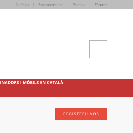
Notícies
Esdeveniments
Premsa
Fòrums
INADORS I MÒBILS EN CATALÀ
REGISTREU-VOS