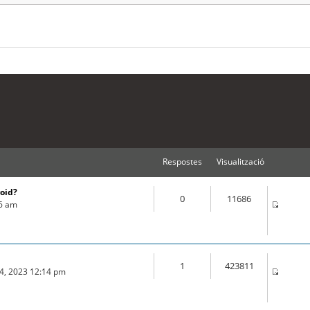
Respostes
Visualització
roid?
0
11686
16 am
1
423811
04, 2023 12:14 pm