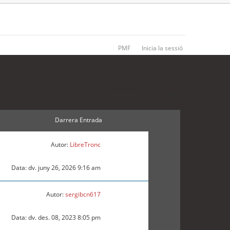
PMF
Inicia la sessió
49 temes • Pàgina
1
de
1
Darrera Entrada
Autor:
LibreTronc
Data: dv. juny 26, 2026 9:16 am
Autor:
sergibcn617
Data: dv. des. 08, 2023 8:05 pm