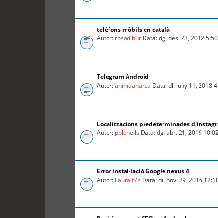
telèfons mòbils en català
Autor:
rosadibur
Data: dg. des. 23, 2012 5:5
Telegram Android
Autor:
animaanarca
Data: dl. juny 11, 2018 
Localitzacions predeterminades d'instag
Autor:
pplanells
Data: dg. abr. 21, 2019 10:0
Error instal·lació Google nexus 4
Autor:
Laura.f78
Data: dt. nov. 29, 2016 12: