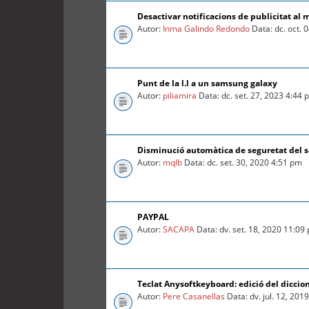
Desactivar notificacions de publicitat al 
Autor:
Inma Galindo Redondo
Data: dc. oct. 
Punt de la l.l a un samsung galaxy
Autor:
piliamira
Data: dc. set. 27, 2023 4:44
Disminució automàtica de seguretat del so
Autor:
mqlb
Data: dc. set. 30, 2020 4:51 pm
PAYPAL
Autor:
SACAPA
Data: dv. set. 18, 2020 11:09
Teclat Anysoftkeyboard: edició del diccio
Autor:
Pere Casanellas
Data: dv. jul. 12, 201