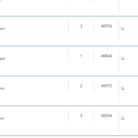
2
49753
 pm
1
49824
6 pm
2
49572
 pm
3
50554
 am