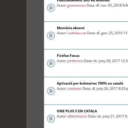
Posicionament SEO en Android
Autor:
gvasesores
Data: dl. nov. 05, 2018 9:
Memòria absent
Autor:
Ladislau.cat
Data: dl. gen. 25, 2016 1
Firefox Focus
Autor:
jordirroca
Data: dc. juny 28, 2017 12:
Aplicació per boletaires 100% en català
Autor:
camasec
Data: dl. juny 26, 2017 8:29
ONE PLUS 5 EN CATALA
Autor:
albertmarzo
Data: dc. juny 21, 2017 6