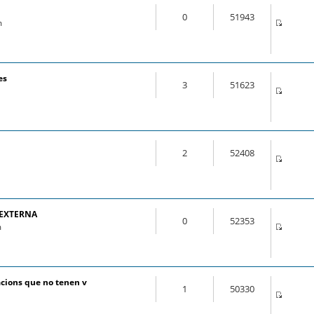
0
51943
m
es
3
51623
2
52408
 EXTERNA
0
52353
m
cions que no tenen v
1
50330