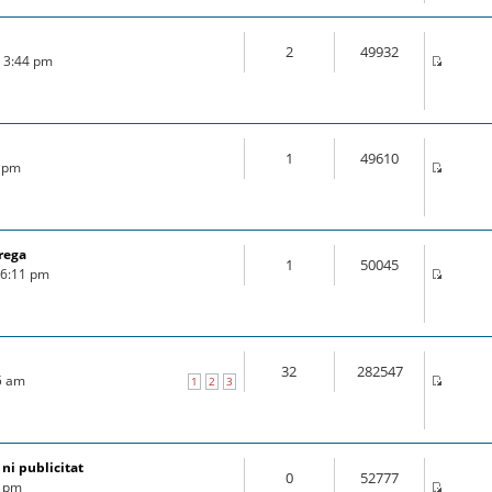
2
49932
6 3:44 pm
1
49610
6 pm
rega
1
50045
6 6:11 pm
32
282547
25 am
1
2
3
 ni publicitat
0
52777
7 pm