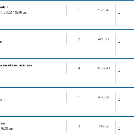
mòbil
1
52634
04, 2023 10:49 am
2
46050
 pm
 en els auriculars
4
105790
1
47859
 pm
nari
0
71952
9 9:20 am