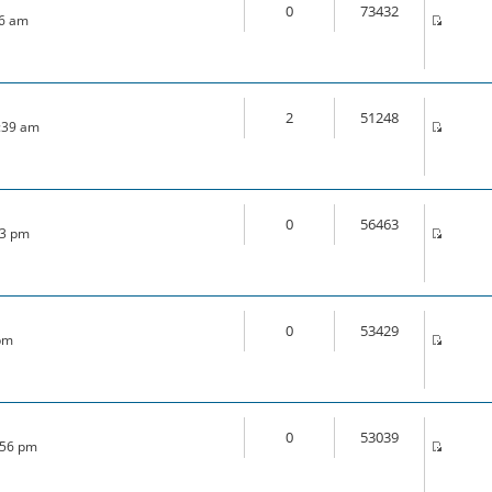
0
73432
46 am
2
51248
1:39 am
0
56463
33 pm
0
53429
 pm
0
53039
:56 pm