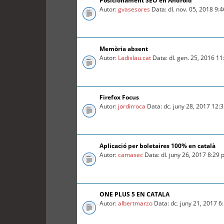
Posicionament SEO en Android
Autor:
gvasesores
Data: dl. nov. 05, 2018 9:
Memòria absent
Autor:
Ladislau.cat
Data: dl. gen. 25, 2016 1
Firefox Focus
Autor:
jordirroca
Data: dc. juny 28, 2017 12:
Aplicació per boletaires 100% en català
Autor:
camasec
Data: dl. juny 26, 2017 8:29
ONE PLUS 5 EN CATALA
Autor:
albertmarzo
Data: dc. juny 21, 2017 6