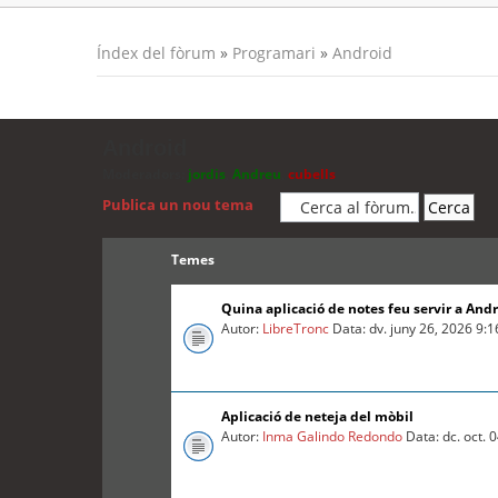
Índex del fòrum
»
Programari
»
Android
Android
Moderadors:
jordis
,
Andreu
,
cubells
Publica un nou tema
Temes
Quina aplicació de notes feu servir a And
Autor:
LibreTronc
Data: dv. juny 26, 2026 9:
Aplicació de neteja del mòbil
Autor:
Inma Galindo Redondo
Data: dc. oct. 