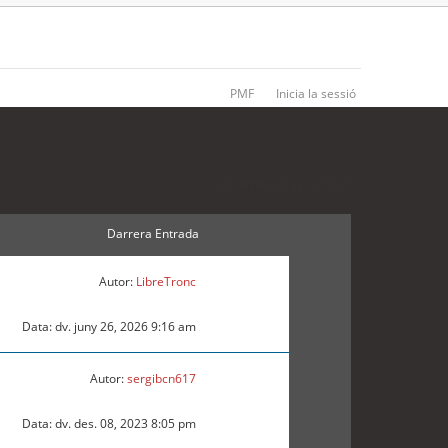
PMF
Inicia la sessió
49 temes • Pàgina
1
de
1
Darrera Entrada
Autor:
LibreTronc
Data: dv. juny 26, 2026 9:16 am
Autor:
sergibcn617
Data: dv. des. 08, 2023 8:05 pm