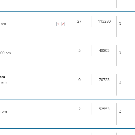
27
113280
0 pm
1
2
5
48805
4:00 pm
ram
0
70723
2 am
2
52553
18 pm