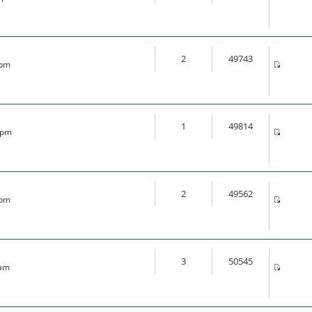
2
49743
 pm
1
49814
6 pm
2
49562
 pm
3
50545
 am