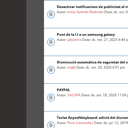
Desactivar notificacions de publicitat al 
Autor:
Inma Galindo Redondo
Data: dc. oct. 
Punt de la l.l a un samsung galaxy
Autor:
piliamira
Data: dc. set. 27, 2023 4:44
Disminució automàtica de seguretat del so
Autor:
mqlb
Data: dc. set. 30, 2020 4:51 pm
PAYPAL
Autor:
SACAPA
Data: dv. set. 18, 2020 11:09
Teclat Anysoftkeyboard: edició del diccio
Autor:
Pere Casanellas
Data: dv. jul. 12, 201