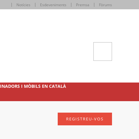
Notícies
Esdeveniments
Premsa
Fòrums
INADORS I MÒBILS EN CATALÀ
REGISTREU-VOS