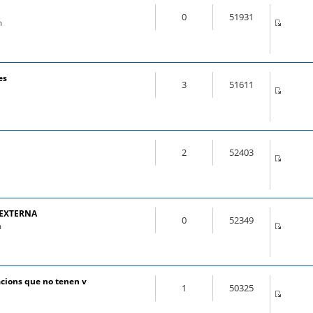
0
51931
m
es
3
51611
2
52403
 EXTERNA
0
52349
m
cions que no tenen v
1
50325