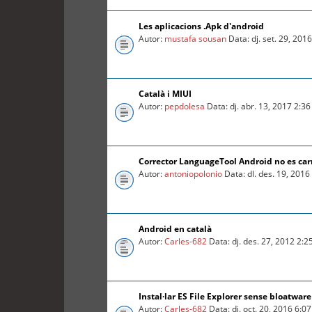
Les aplicacions .Apk d'android
Autor:
mustafa sousan
Data: dj. set. 29, 201
Català i MIUI
Autor:
pepdolesa
Data: dj. abr. 13, 2017 2:3
Corrector LanguageTool Android no es car
Autor:
antoniopolonio
Data: dl. des. 19, 201
Android en català
Autor:
Carles-682
Data: dj. des. 27, 2012 2:
Instal·lar ES File Explorer sense bloatware
Autor:
Carles-682
Data: dj. oct. 20, 2016 6:0