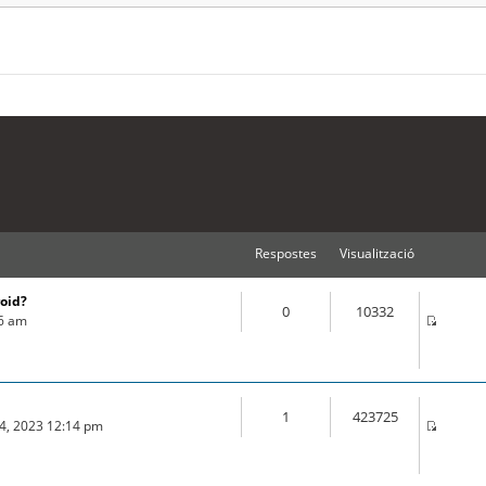
Respostes
Visualització
roid?
0
10332
16 am
1
423725
04, 2023 12:14 pm