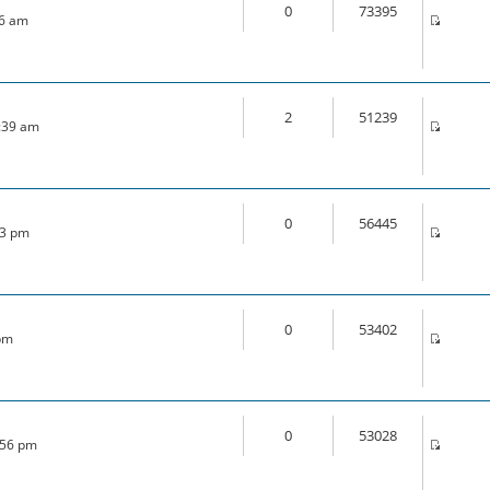
0
73395
46 am
2
51239
1:39 am
0
56445
33 pm
0
53402
 pm
0
53028
:56 pm