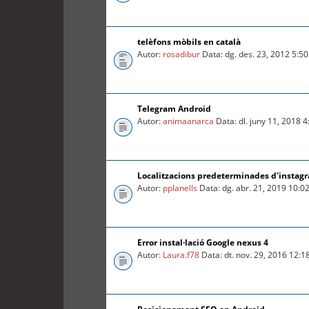
telèfons mòbils en català
Autor:
rosadibur
Data: dg. des. 23, 2012 5:5
Telegram Android
Autor:
animaanarca
Data: dl. juny 11, 2018 
Localitzacions predeterminades d'instag
Autor:
pplanells
Data: dg. abr. 21, 2019 10:0
Error instal·lació Google nexus 4
Autor:
Laura.f78
Data: dt. nov. 29, 2016 12: