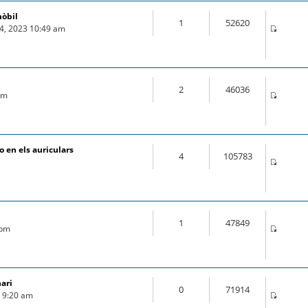
mòbil
1
52620
04, 2023 10:49 am
2
46036
 pm
 en els auriculars
4
105783
1
47849
 pm
nari
0
71914
9 9:20 am