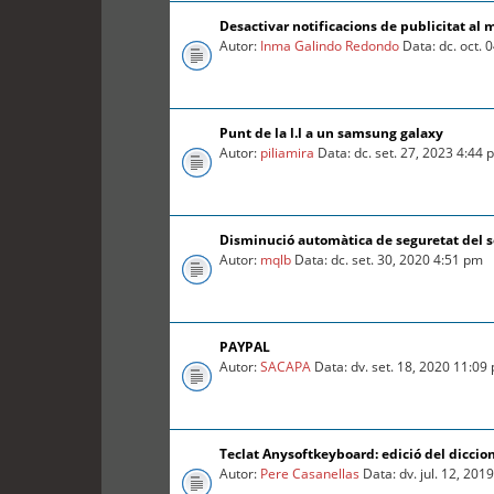
Desactivar notificacions de publicitat al 
Autor:
Inma Galindo Redondo
Data: dc. oct. 
Punt de la l.l a un samsung galaxy
Autor:
piliamira
Data: dc. set. 27, 2023 4:44
Disminució automàtica de seguretat del so
Autor:
mqlb
Data: dc. set. 30, 2020 4:51 pm
PAYPAL
Autor:
SACAPA
Data: dv. set. 18, 2020 11:09
Teclat Anysoftkeyboard: edició del diccio
Autor:
Pere Casanellas
Data: dv. jul. 12, 201