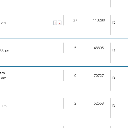
27
113280
0 pm
1
2
5
48805
4:00 pm
ram
0
70727
2 am
2
52553
18 pm