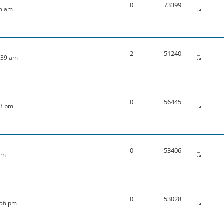
0
73399
46 am
2
51240
1:39 am
0
56445
33 pm
0
53406
 pm
0
53028
:56 pm