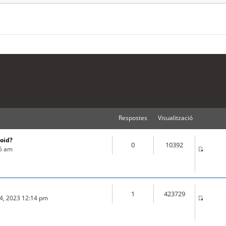
Respostes
Visualització
roid?
0
10392
16 am
1
423729
04, 2023 12:14 pm