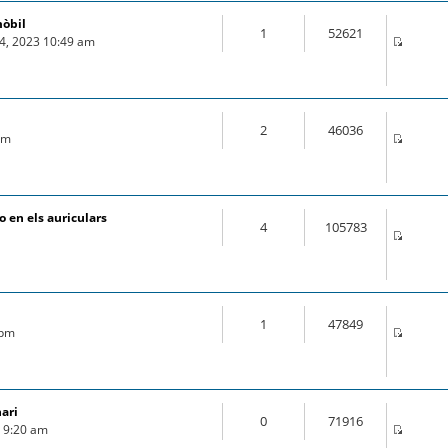
mòbil
1
52621
04, 2023 10:49 am
2
46036
 pm
 en els auriculars
4
105783
1
47849
 pm
nari
0
71916
9 9:20 am