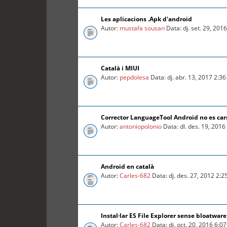
Les aplicacions .Apk d'android
Autor:
mustafa sousan
Data: dj. set. 29, 201
Català i MIUI
Autor:
pepdolesa
Data: dj. abr. 13, 2017 2:3
Corrector LanguageTool Android no es car
Autor:
antoniopolonio
Data: dl. des. 19, 201
Android en català
Autor:
Carles-682
Data: dj. des. 27, 2012 2:
Instal·lar ES File Explorer sense bloatware
Autor:
Carles-682
Data: dj. oct. 20, 2016 6:0