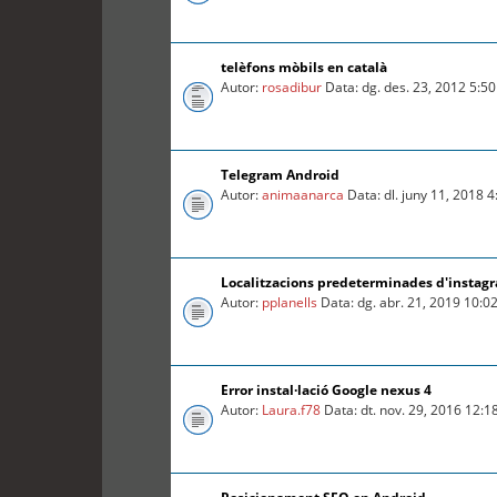
telèfons mòbils en català
Autor:
rosadibur
Data: dg. des. 23, 2012 5:5
Telegram Android
Autor:
animaanarca
Data: dl. juny 11, 2018 
Localitzacions predeterminades d'instag
Autor:
pplanells
Data: dg. abr. 21, 2019 10:0
Error instal·lació Google nexus 4
Autor:
Laura.f78
Data: dt. nov. 29, 2016 12: