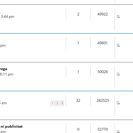
2
49922
6 3:44 pm
1
49601
6 pm
rega
1
50026
6 6:11 pm
32
282525
25 am
1
2
3
 ni publicitat
0
52770
7 pm