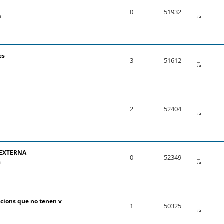
0
51932
m
es
3
51612
2
52404
 EXTERNA
0
52349
m
cions que no tenen v
1
50325