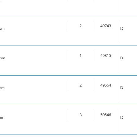
2
49743
 pm
1
49815
6 pm
2
49564
 pm
3
50546
 am