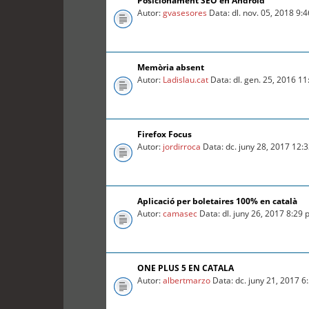
Posicionament SEO en Android
Autor:
gvasesores
Data: dl. nov. 05, 2018 9:
Memòria absent
Autor:
Ladislau.cat
Data: dl. gen. 25, 2016 1
Firefox Focus
Autor:
jordirroca
Data: dc. juny 28, 2017 12:
Aplicació per boletaires 100% en català
Autor:
camasec
Data: dl. juny 26, 2017 8:29
ONE PLUS 5 EN CATALA
Autor:
albertmarzo
Data: dc. juny 21, 2017 6