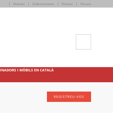
Notícies
Esdeveniments
Premsa
Fòrums
INADORS I MÒBILS EN CATALÀ
REGISTREU-VOS