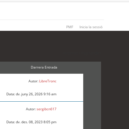
PMF
Inicia la sessió
49 temes • Pàgina
1
de
1
Darrera Entrada
Autor:
LibreTronc
Data: dv. juny 26, 2026 9:16 am
Autor:
sergibcn617
Data: dv. des. 08, 2023 8:05 pm