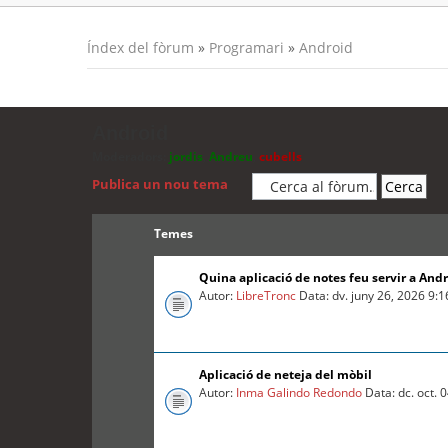
Índex del fòrum
»
Programari
»
Android
Android
Moderadors:
jordis
,
Andreu
,
cubells
Publica un nou tema
Temes
Quina aplicació de notes feu servir a And
Autor:
LibreTronc
Data: dv. juny 26, 2026 9:
Aplicació de neteja del mòbil
Autor:
Inma Galindo Redondo
Data: dc. oct. 