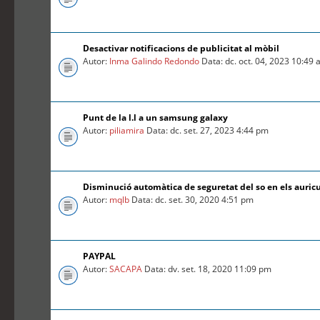
Desactivar notificacions de publicitat al mòbil
Autor:
Inma Galindo Redondo
Data: dc. oct. 04, 2023 10:49
Punt de la l.l a un samsung galaxy
Autor:
piliamira
Data: dc. set. 27, 2023 4:44 pm
Disminució automàtica de seguretat del so en els auric
Autor:
mqlb
Data: dc. set. 30, 2020 4:51 pm
PAYPAL
Autor:
SACAPA
Data: dv. set. 18, 2020 11:09 pm