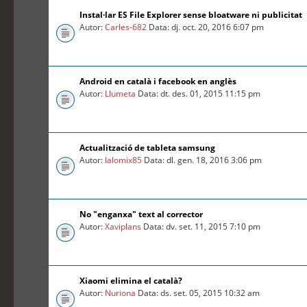
Instal·lar ES File Explorer sense bloatware ni publicitat
Autor:
Carles-682
Data: dj. oct. 20, 2016 6:07 pm
Android en català i facebook en anglès
Autor:
Llumeta
Data: dt. des. 01, 2015 11:15 pm
Actualització de tableta samsung
Autor:
lalomix85
Data: dl. gen. 18, 2016 3:06 pm
No "enganxa" text al corrector
Autor:
Xaviplans
Data: dv. set. 11, 2015 7:10 pm
Xiaomi elimina el català?
Autor:
Nuriona
Data: ds. set. 05, 2015 10:32 am