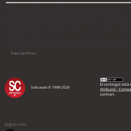
No podeu
publicar temes nous 
No podeu
respondre en temes d
No podeu
editar les vostres en
No podeu
eliminar les vostres 
Índex del fòrum
El contingut està d
Softcatalà © 1998-
2026
Atribució - Compar
contrari.
Seguiu-nos