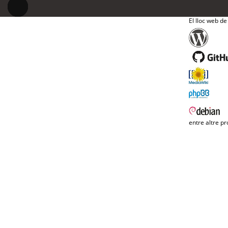
El lloc web de
entre altre pr