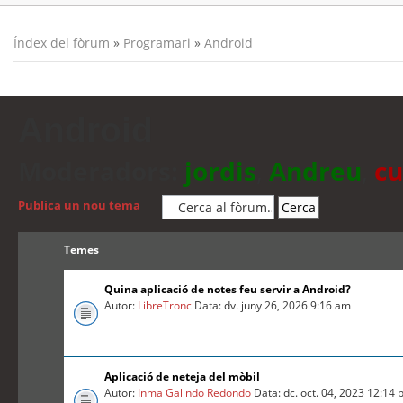
Índex del fòrum
»
Programari
»
Android
Android
Moderadors:
jordis
,
Andreu
,
cu
Publica un nou tema
Temes
Quina aplicació de notes feu servir a Android?
Autor:
LibreTronc
Data: dv. juny 26, 2026 9:16 am
Aplicació de neteja del mòbil
Autor:
Inma Galindo Redondo
Data: dc. oct. 04, 2023 12:14