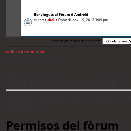
Benvinguts al Fòrum d'Android
Autor:
cubells
Data: dl. nov. 19, 2012 3:09 pm
Mostra els temes dels darrers:
Publica un nou tema
Torna a: Índex del fòrum
Qui està connectat
Usuaris navegant en aquest fòrum:
visitants
Permisos del fòrum