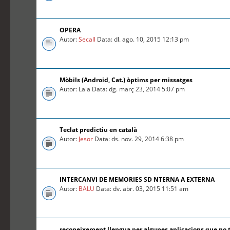
OPERA
Autor:
Secall
Data: dl. ago. 10, 2015 12:13 pm
Mòbils (Android, Cat.) òptims per missatges
Autor: Laia Data: dg. març 23, 2014 5:07 pm
Teclat predictiu en català
Autor:
Jesor
Data: ds. nov. 29, 2014 6:38 pm
INTERCANVI DE MEMORIES SD NTERNA A EXTERNA
Autor:
BALU
Data: dv. abr. 03, 2015 11:51 am
reconeixement llengua per algunes aplicacions que no 