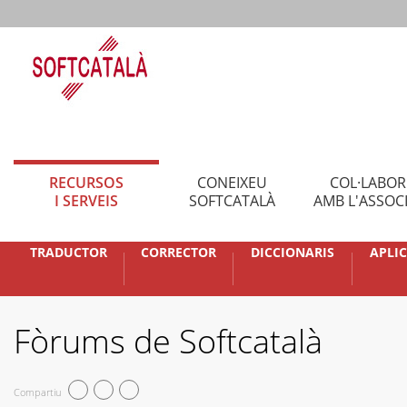
RECURSOS
CONEIXEU
COL·LABO
I SERVEIS
SOFTCATALÀ
AMB L'ASSOC
TRADUCTOR
CORRECTOR
DICCIONARIS
APLI
Fòrums de Softcatalà
Compartiu