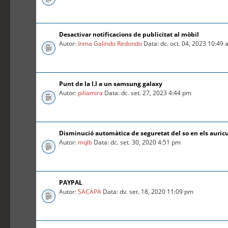
Desactivar notificacions de publicitat al mòbil
Autor:
Inma Galindo Redondo
Data: dc. oct. 04, 2023 10:49
Punt de la l.l a un samsung galaxy
Autor:
piliamira
Data: dc. set. 27, 2023 4:44 pm
Disminució automàtica de seguretat del so en els auric
Autor:
mqlb
Data: dc. set. 30, 2020 4:51 pm
PAYPAL
Autor:
SACAPA
Data: dv. set. 18, 2020 11:09 pm