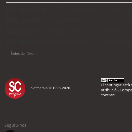
No podeu
publicar temes nous 
No podeu
respondre en temes d
No podeu
editar les vostres en
No podeu
eliminar les vostres 
Índex del fòrum
El contingut està d
Softcatalà © 1998-
2026
Atribució - Compar
contrari.
Seguiu-nos