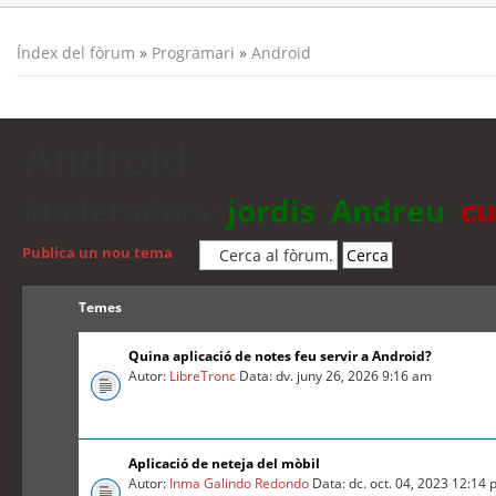
Índex del fòrum
»
Programari
»
Android
Android
Moderadors:
jordis
,
Andreu
,
cu
Publica un nou tema
Temes
Quina aplicació de notes feu servir a Android?
Autor:
LibreTronc
Data: dv. juny 26, 2026 9:16 am
Aplicació de neteja del mòbil
Autor:
Inma Galindo Redondo
Data: dc. oct. 04, 2023 12:14