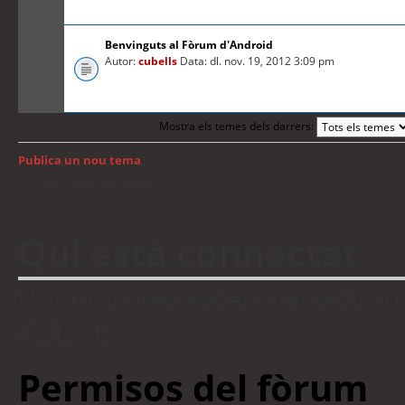
Benvinguts al Fòrum d'Android
Autor:
cubells
Data: dl. nov. 19, 2012 3:09 pm
Mostra els temes dels darrers:
Publica un nou tema
Torna a: Índex del fòrum
Qui està connectat
Usuaris navegant en aquest fòrum:
visitants
Permisos del fòrum