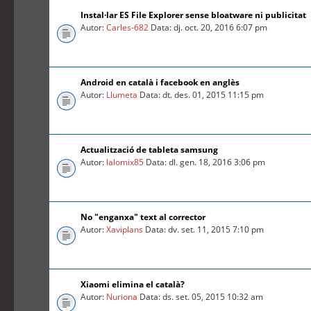
Instal·lar ES File Explorer sense bloatware ni publicitat
Autor:
Carles-682
Data: dj. oct. 20, 2016 6:07 pm
Android en català i facebook en anglès
Autor:
Llumeta
Data: dt. des. 01, 2015 11:15 pm
Actualització de tableta samsung
Autor:
lalomix85
Data: dl. gen. 18, 2016 3:06 pm
No "enganxa" text al corrector
Autor:
Xaviplans
Data: dv. set. 11, 2015 7:10 pm
Xiaomi elimina el català?
Autor:
Nuriona
Data: ds. set. 05, 2015 10:32 am