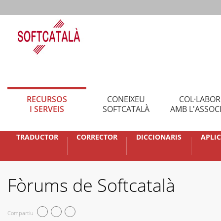
RECURSOS
CONEIXEU
COL·LABO
I SERVEIS
SOFTCATALÀ
AMB L'ASSOC
TRADUCTOR
CORRECTOR
DICCIONARIS
APLI
Fòrums de Softcatalà
Compartiu