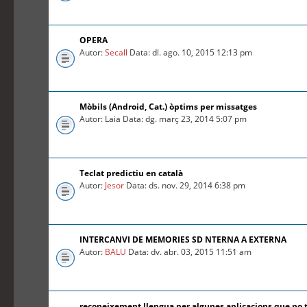
OPERA
Autor:
Secall
Data: dl. ago. 10, 2015 12:13 pm
Mòbils (Android, Cat.) òptims per missatges
Autor: Laia Data: dg. març 23, 2014 5:07 pm
Teclat predictiu en català
Autor:
Jesor
Data: ds. nov. 29, 2014 6:38 pm
INTERCANVI DE MEMORIES SD NTERNA A EXTERNA
Autor:
BALU
Data: dv. abr. 03, 2015 11:51 am
reconeixement llengua per algunes aplicacions que no 