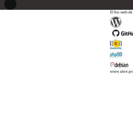
El lloc web de
entre altre pr