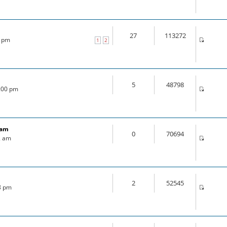
27
113272
0 pm
1
2
5
48798
4:00 pm
ram
0
70694
2 am
2
52545
18 pm