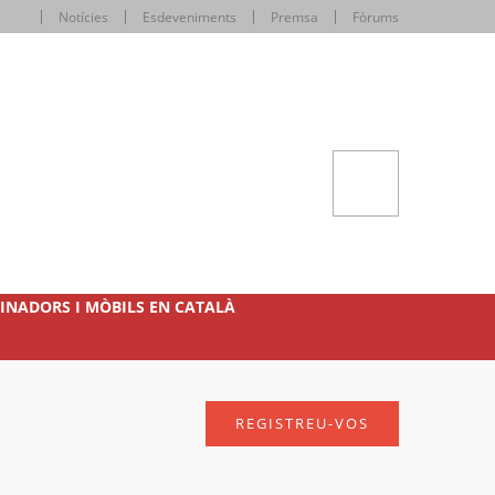
Notícies
Esdeveniments
Premsa
Fòrums
INADORS I MÒBILS EN CATALÀ
REGISTREU-VOS