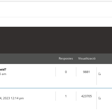
Respostes
Visualització
roid?
0
9881
16 am
1
423705
04, 2023 12:14 pm