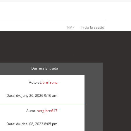
PMF
Inicia la sessió
49 temes • Pàgina
1
de
1
Darrera Entrada
Autor:
LibreTronc
Data: dv. juny 26, 2026 9:16 am
Autor:
sergibcn617
Data: dv. des. 08, 2023 8:05 pm