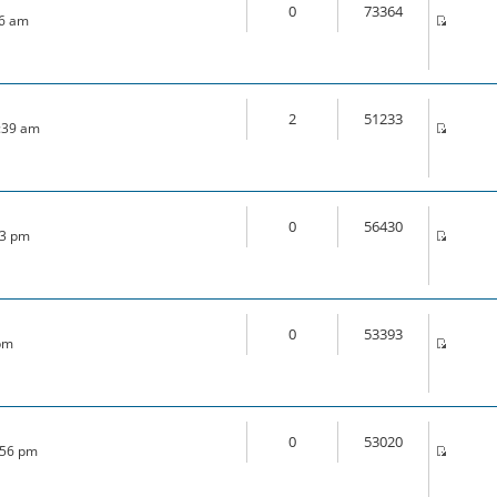
0
73364
46 am
2
51233
1:39 am
0
56430
33 pm
0
53393
 pm
0
53020
:56 pm