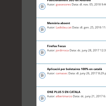
Posicionament SEO en Android
Autor:
gvasesores
Data: dl. nov. 05, 2018 9:
Memòria absent
Autor:
Ladislau.cat
Data: dl. gen. 25, 2016 1
Firefox Focus
Autor:
jordirroca
Data: dc. juny 28, 2017 12:
Aplicació per boletaires 100% en català
Autor:
camasec
Data: dl. juny 26, 2017 8:29
ONE PLUS 5 EN CATALA
Autor:
albertmarzo
Data: dc. juny 21, 2017 6