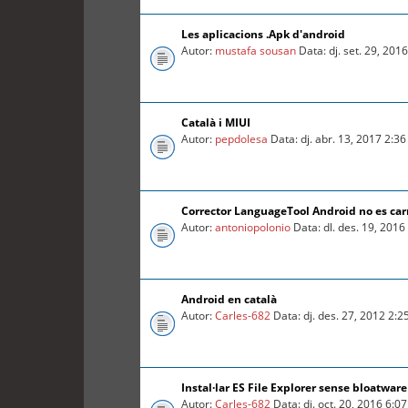
Les aplicacions .Apk d'android
Autor:
mustafa sousan
Data: dj. set. 29, 201
Català i MIUI
Autor:
pepdolesa
Data: dj. abr. 13, 2017 2:3
Corrector LanguageTool Android no es car
Autor:
antoniopolonio
Data: dl. des. 19, 201
Android en català
Autor:
Carles-682
Data: dj. des. 27, 2012 2:
Instal·lar ES File Explorer sense bloatware
Autor:
Carles-682
Data: dj. oct. 20, 2016 6:0