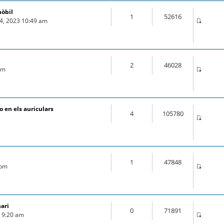
mòbil
1
52616
04, 2023 10:49 am
2
46028
 pm
 en els auriculars
4
105780
1
47848
 pm
nari
0
71891
9 9:20 am