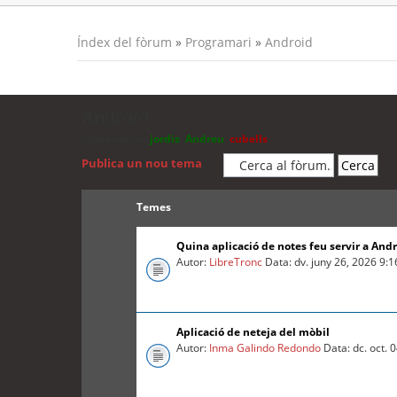
Índex del fòrum
»
Programari
»
Android
Android
Moderadors:
jordis
,
Andreu
,
cubells
Publica un nou tema
Temes
Quina aplicació de notes feu servir a And
Autor:
LibreTronc
Data: dv. juny 26, 2026 9:
Aplicació de neteja del mòbil
Autor:
Inma Galindo Redondo
Data: dc. oct. 