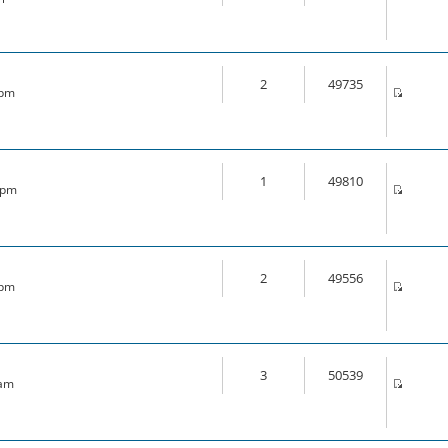
2
49735
 pm
1
49810
6 pm
2
49556
 pm
3
50539
 am