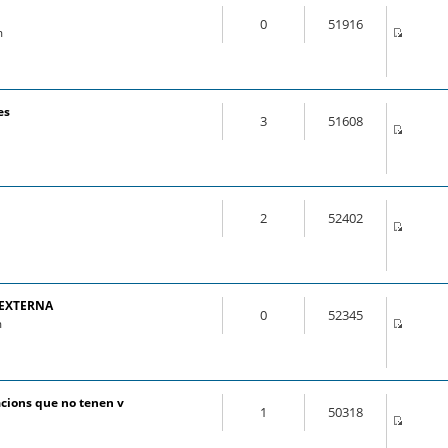
0
51916
m
es
3
51608
2
52402
 EXTERNA
0
52345
m
cions que no tenen v
1
50318