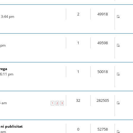
2
49918
6 3:44 pm
1
49598
6 pm
rega
1
50018
6 6:11 pm
32
282505
25 am
1
2
3
 ni publicitat
0
52758
7 pm