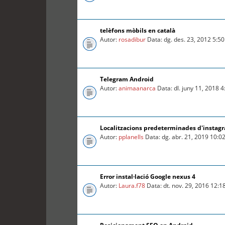
telèfons mòbils en català
Autor:
rosadibur
Data: dg. des. 23, 2012 5:5
Telegram Android
Autor:
animaanarca
Data: dl. juny 11, 2018 
Localitzacions predeterminades d'instag
Autor:
pplanells
Data: dg. abr. 21, 2019 10:0
Error instal·lació Google nexus 4
Autor:
Laura.f78
Data: dt. nov. 29, 2016 12: