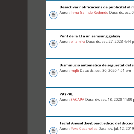
Desactivar notificacions de publicitat al 
Autor:
Inma Galindo Redondo
Data: dc. oct. 
Punt de la l.l a un samsung galaxy
Autor:
piliamira
Data: dc. set. 27, 2023 4:44
Disminució automàtica de seguretat del so
Autor:
mqlb
Data: dc. set. 30, 2020 4:51 pm
PAYPAL
Autor:
SACAPA
Data: dv. set. 18, 2020 11:09
Teclat Anysoftkeyboard: edició del diccio
Autor:
Pere Casanellas
Data: dv. jul. 12, 201