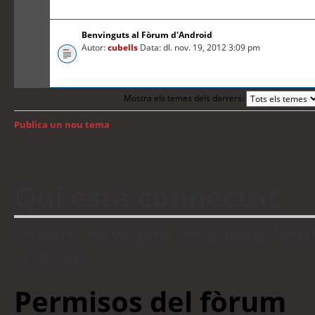
Benvinguts al Fòrum d'Android
Autor:
cubells
Data: dl. nov. 19, 2012 3:09 pm
Mostra els temes dels darrers:
Publica un nou tema
Torna a: Índex del fòrum
Qui està connectat
Usuaris navegant en aquest fòrum:
visitants
Permisos del fòrum