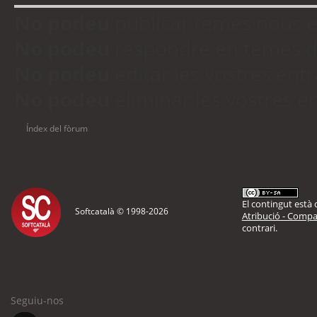
No podeu
publicar temes nous 
No podeu
respondre en temes d
No podeu
editar les vostres en
No podeu
eliminar les vostres 
Índex del fòrum
El contingut està d
Softcatalà © 1998-
2026
Atribució - Compar
contrari.
Seguiu-nos