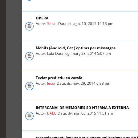
OPERA
Autor:
Secall
Data: dl. ago. 10, 2015 12:13 pm
Mòbils (Android, Cat.) òptims per missatges
Autor: Laia Data: dg. març 23, 2014 5:07 pm
Teclat predictiu en català
Autor:
Jesor
Data: ds. nov. 29, 2014 6:38 pm
INTERCANVI DE MEMORIES SD NTERNA A EXTERNA
Autor:
BALU
Data: dv. abr. 03, 2015 11:51 am
reconeixement llengua per algunes aplicacions que no 