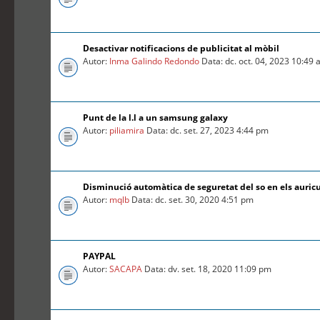
Desactivar notificacions de publicitat al mòbil
Autor:
Inma Galindo Redondo
Data: dc. oct. 04, 2023 10:49
Punt de la l.l a un samsung galaxy
Autor:
piliamira
Data: dc. set. 27, 2023 4:44 pm
Disminució automàtica de seguretat del so en els auric
Autor:
mqlb
Data: dc. set. 30, 2020 4:51 pm
PAYPAL
Autor:
SACAPA
Data: dv. set. 18, 2020 11:09 pm