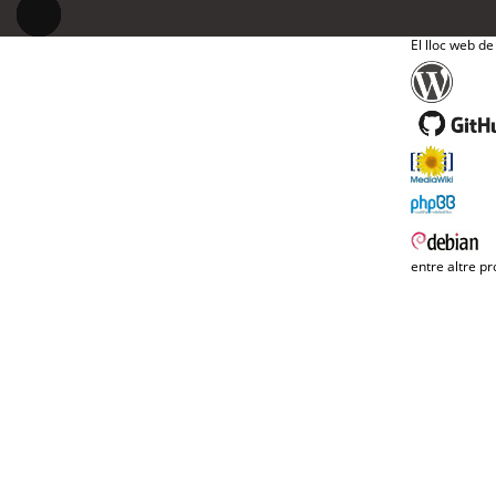
El lloc web de
entre altre pr