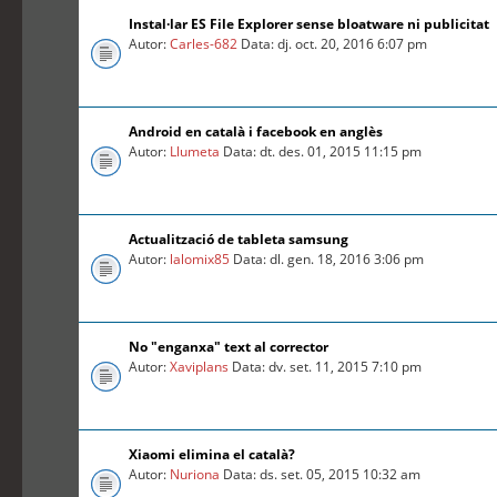
Instal·lar ES File Explorer sense bloatware ni publicitat
Autor:
Carles-682
Data: dj. oct. 20, 2016 6:07 pm
Android en català i facebook en anglès
Autor:
Llumeta
Data: dt. des. 01, 2015 11:15 pm
Actualització de tableta samsung
Autor:
lalomix85
Data: dl. gen. 18, 2016 3:06 pm
No "enganxa" text al corrector
Autor:
Xaviplans
Data: dv. set. 11, 2015 7:10 pm
Xiaomi elimina el català?
Autor:
Nuriona
Data: ds. set. 05, 2015 10:32 am