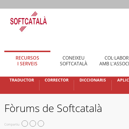
RECURSOS
CONEIXEU
COL·LABO
I SERVEIS
SOFTCATALÀ
AMB L'ASSOC
TRADUCTOR
CORRECTOR
DICCIONARIS
APLI
Fòrums de Softcatalà
Compartiu