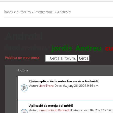
Índex del fòrum
»
Programari
»
Android
Android
Moderadors:
jordis
,
Andreu
,
cu
Publica un nou tema
Temes
Quina aplicació de notes feu servir a Android?
Autor:
LibreTronc
Data: dv. juny 26, 2026 9:16 am
Aplicació de neteja del mòbil
Autor:
Inma Galindo Redondo
Data: dc. oct. 04, 2023 12:14