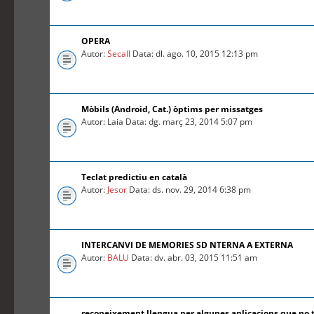
OPERA
Autor:
Secall
Data: dl. ago. 10, 2015 12:13 pm
Mòbils (Android, Cat.) òptims per missatges
Autor: Laia Data: dg. març 23, 2014 5:07 pm
Teclat predictiu en català
Autor:
Jesor
Data: ds. nov. 29, 2014 6:38 pm
INTERCANVI DE MEMORIES SD NTERNA A EXTERNA
Autor:
BALU
Data: dv. abr. 03, 2015 11:51 am
reconeixement llengua per algunes aplicacions que no 