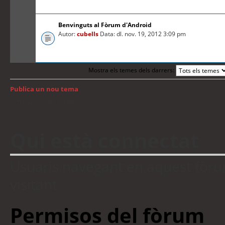
Benvinguts al Fòrum d'Android
Autor:
cubells
Data: dl. nov. 19, 2012 3:09 pm
Mostra els temes dels darrers:
Publica un nou tema
Torna a: Índex del fòrum
Qui està connectat
Usuaris navegant en aquest fòrum:
visitant
Permisos del fòrum