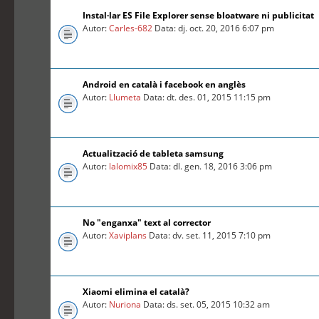
Instal·lar ES File Explorer sense bloatware ni publicitat
Autor:
Carles-682
Data: dj. oct. 20, 2016 6:07 pm
Android en català i facebook en anglès
Autor:
Llumeta
Data: dt. des. 01, 2015 11:15 pm
Actualització de tableta samsung
Autor:
lalomix85
Data: dl. gen. 18, 2016 3:06 pm
No "enganxa" text al corrector
Autor:
Xaviplans
Data: dv. set. 11, 2015 7:10 pm
Xiaomi elimina el català?
Autor:
Nuriona
Data: ds. set. 05, 2015 10:32 am