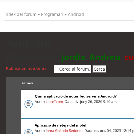
Índex del fòrum
»
Programari
»
Android
Android
Moderadors:
jordis
,
Andreu
,
cu
Publica un nou tema
Temes
Quina aplicació de notes feu servir a Android?
Autor:
LibreTronc
Data: dv. juny 26, 2026 9:16 am
Aplicació de neteja del mòbil
Autor:
Inma Galindo Redondo
Data: dc. oct. 04, 2023 12:14