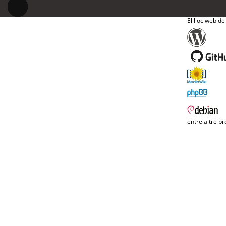
El lloc web de
entre altre pr