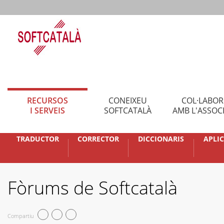
RECURSOS
CONEIXEU
COL·LABO
I SERVEIS
SOFTCATALÀ
AMB L'ASSOC
TRADUCTOR
CORRECTOR
DICCIONARIS
APLI
Fòrums de Softcatalà
Compartiu