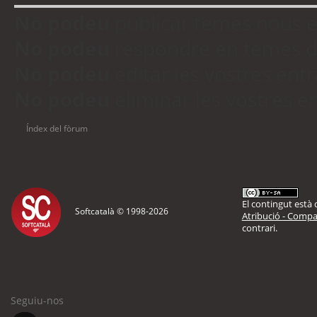
No podeu
publicar temes nous 
No podeu
respondre en temes d
No podeu
editar les vostres en
No podeu
eliminar les vostres 
Índex del fòrum
El contingut està d
Softcatalà © 1998-
2026
Atribució - Compar
contrari.
Seguiu-nos