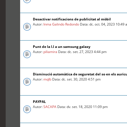
Desactivar notificacions de publicitat al mòbil
Autor:
Inma Galindo Redondo
Data: dc. oct. 04, 2023 10:49
Punt de la l.l a un samsung galaxy
Autor:
piliamira
Data: dc. set. 27, 2023 4:44 pm
Disminució automàtica de seguretat del so en els auric
Autor:
mqlb
Data: dc. set. 30, 2020 4:51 pm
PAYPAL
Autor:
SACAPA
Data: dv. set. 18, 2020 11:09 pm