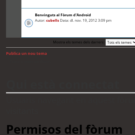
Benvinguts al Fòrum d'Android
Autor:
cubells
Data: dl. nov. 19, 2012 3:09 pm
Mostra els temes dels darrers:
Publica un nou tema
Torna a: Índex del fòrum
Qui està connectat
Usuaris navegant en aquest fòrum:
visitants
Permisos del fòrum