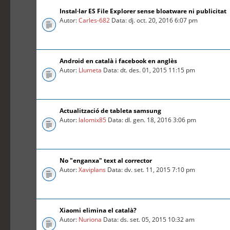
Instal·lar ES File Explorer sense bloatware ni publicitat
Autor:
Carles-682
Data: dj. oct. 20, 2016 6:07 pm
Android en català i facebook en anglès
Autor:
Llumeta
Data: dt. des. 01, 2015 11:15 pm
Actualització de tableta samsung
Autor:
lalomix85
Data: dl. gen. 18, 2016 3:06 pm
No "enganxa" text al corrector
Autor:
Xaviplans
Data: dv. set. 11, 2015 7:10 pm
Xiaomi elimina el català?
Autor:
Nuriona
Data: ds. set. 05, 2015 10:32 am