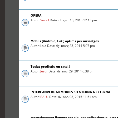
OPERA
Autor:
Secall
Data: dl. ago. 10, 2015 12:13 pm
Mòbils (Android, Cat.) òptims per missatges
Autor: Laia Data: dg. març 23, 2014 5:07 pm
Teclat predictiu en català
Autor:
Jesor
Data: ds. nov. 29, 2014 6:38 pm
INTERCANVI DE MEMORIES SD NTERNA A EXTERNA
Autor:
BALU
Data: dv. abr. 03, 2015 11:51 am
reconeixement llengua per algunes aplicacions que no 