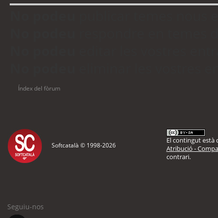
No podeu
publicar temes nous 
No podeu
respondre en temes d
No podeu
editar les vostres en
No podeu
eliminar les vostres 
Índex del fòrum
El contingut està d
Softcatalà © 1998-
2026
Atribució - Compar
contrari.
Seguiu-nos