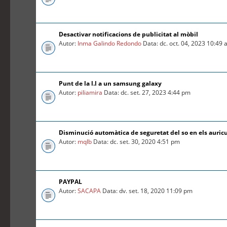
Desactivar notificacions de publicitat al mòbil
Autor:
Inma Galindo Redondo
Data: dc. oct. 04, 2023 10:49
Punt de la l.l a un samsung galaxy
Autor:
piliamira
Data: dc. set. 27, 2023 4:44 pm
Disminució automàtica de seguretat del so en els auric
Autor:
mqlb
Data: dc. set. 30, 2020 4:51 pm
PAYPAL
Autor:
SACAPA
Data: dv. set. 18, 2020 11:09 pm