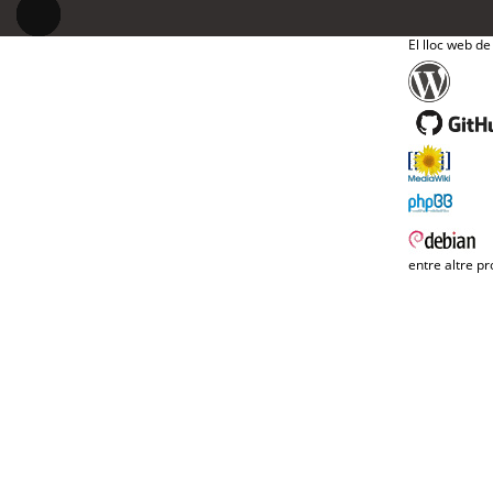
El lloc web de
entre altre pr