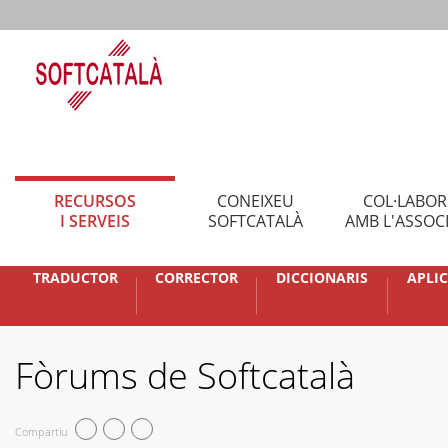
RECURSOS
CONEIXEU
COL·LABO
I SERVEIS
SOFTCATALÀ
AMB L'ASSOC
TRADUCTOR
CORRECTOR
DICCIONARIS
APLI
Fòrums de Softcatalà
Compartiu