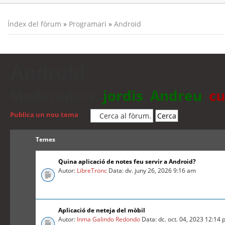
Índex del fòrum
»
Programari
»
Android
Android
Moderadors:
jordis
,
Andreu
,
cu
Publica un nou tema
Temes
Quina aplicació de notes feu servir a Android?
Autor:
LibreTronc
Data: dv. juny 26, 2026 9:16 am
Aplicació de neteja del mòbil
Autor:
Inma Galindo Redondo
Data: dc. oct. 04, 2023 12:14