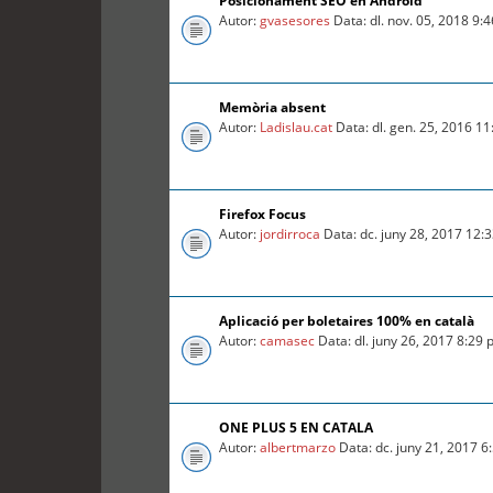
Posicionament SEO en Android
Autor:
gvasesores
Data: dl. nov. 05, 2018 9:
Memòria absent
Autor:
Ladislau.cat
Data: dl. gen. 25, 2016 1
Firefox Focus
Autor:
jordirroca
Data: dc. juny 28, 2017 12:
Aplicació per boletaires 100% en català
Autor:
camasec
Data: dl. juny 26, 2017 8:29
ONE PLUS 5 EN CATALA
Autor:
albertmarzo
Data: dc. juny 21, 2017 6