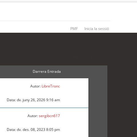
PMF
Inicia la sessió
49 temes • Pàgina
1
de
1
Darrera Entrada
Autor:
LibreTronc
Data: dv. juny 26, 2026 9:16 am
Autor:
sergibcn617
Data: dv. des. 08, 2023 8:05 pm