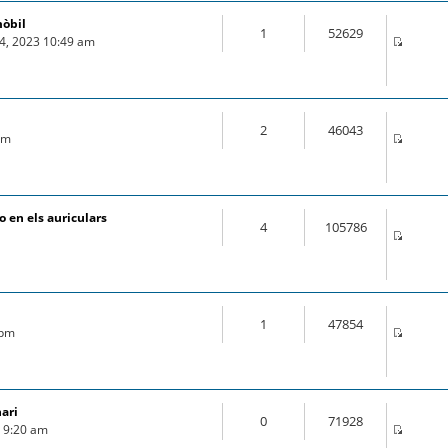
mòbil
1
52629
04, 2023 10:49 am
2
46043
 pm
 en els auriculars
4
105786
1
47854
 pm
nari
0
71928
9 9:20 am