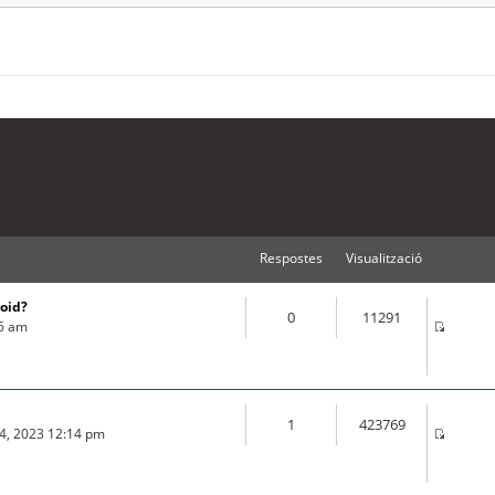
Respostes
Visualització
roid?
0
11291
16 am
1
423769
04, 2023 12:14 pm