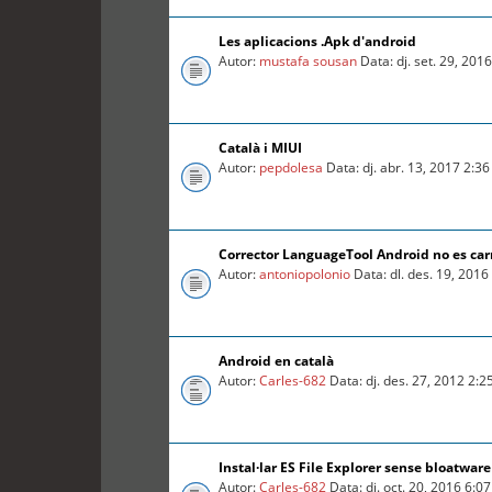
Les aplicacions .Apk d'android
Autor:
mustafa sousan
Data: dj. set. 29, 201
Català i MIUI
Autor:
pepdolesa
Data: dj. abr. 13, 2017 2:3
Corrector LanguageTool Android no es car
Autor:
antoniopolonio
Data: dl. des. 19, 201
Android en català
Autor:
Carles-682
Data: dj. des. 27, 2012 2:
Instal·lar ES File Explorer sense bloatware
Autor:
Carles-682
Data: dj. oct. 20, 2016 6:0