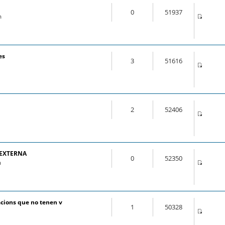
0
51937
m
es
3
51616
2
52406
 EXTERNA
0
52350
m
cions que no tenen v
1
50328