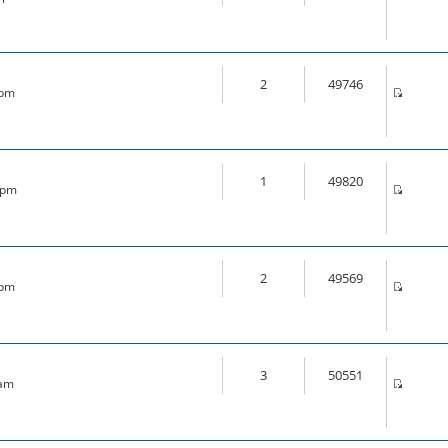
2
49746
 pm
1
49820
6 pm
2
49569
 pm
3
50551
 am