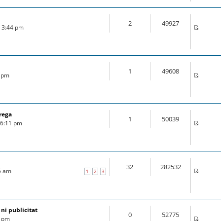
2
49927
6 3:44 pm
1
49608
6 pm
rega
1
50039
6 6:11 pm
32
282532
25 am
1
2
3
 ni publicitat
0
52775
7 pm