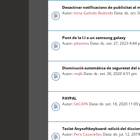
Desactivar notificacions de publicitat al 
Autor:
Inma Galindo Redondo
Data: dc. oct. 
Punt de la l.l a un samsung galaxy
Autor:
piliamira
Data: dc. set. 27, 2023 4:44
Disminució automàtica de seguretat del so
Autor:
mqlb
Data: dc. set. 30, 2020 4:51 pm
PAYPAL
Autor:
SACAPA
Data: dv. set. 18, 2020 11:09
Teclat Anysoftkeyboard: edició del diccio
Autor:
Pere Casanellas
Data: dv. jul. 12, 201