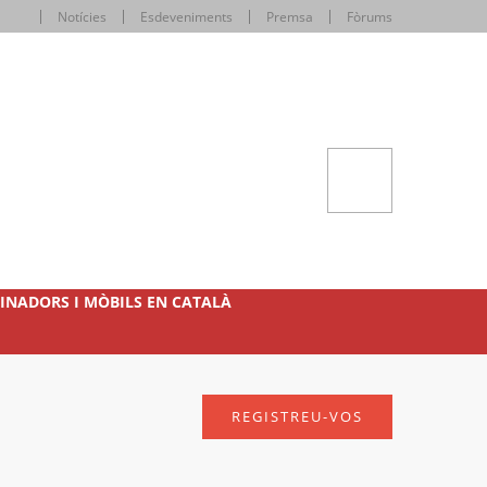
Notícies
Esdeveniments
Premsa
Fòrums
INADORS I MÒBILS EN CATALÀ
REGISTREU-VOS