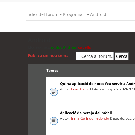
Índex del fòrum
»
Programari
»
Android
Android
Moderadors:
jordis
,
Andreu
,
cubells
Publica un nou tema
Temes
Quina aplicació de notes feu servir a And
Autor:
LibreTronc
Data: dv. juny 26, 2026 9:
Aplicació de neteja del mòbil
Autor:
Inma Galindo Redondo
Data: dc. oct. 