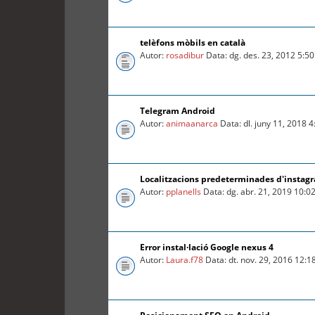
telèfons mòbils en català
Autor:
rosadibur
Data: dg. des. 23, 2012 5:5
Telegram Android
Autor:
animaanarca
Data: dl. juny 11, 2018 
Localitzacions predeterminades d'instag
Autor:
pplanells
Data: dg. abr. 21, 2019 10:0
Error instal·lació Google nexus 4
Autor:
Laura.f78
Data: dt. nov. 29, 2016 12: