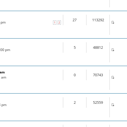
27
113292
0 pm
1
2
5
48812
4:00 pm
ram
0
70743
2 am
2
52559
18 pm