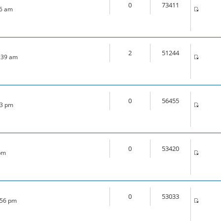
0
73411
46 am
2
51244
1:39 am
0
56455
33 pm
0
53420
 pm
0
53033
:56 pm