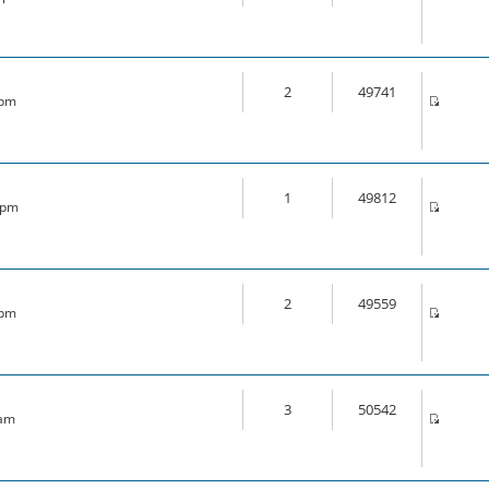
2
49741
 pm
1
49812
6 pm
2
49559
 pm
3
50542
 am