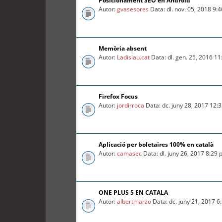
Posicionament SEO en Android
Autor:
gvasesores
Data: dl. nov. 05, 2018 9:
Memòria absent
Autor:
Ladislau.cat
Data: dl. gen. 25, 2016 1
Firefox Focus
Autor:
jordirroca
Data: dc. juny 28, 2017 12:
Aplicació per boletaires 100% en català
Autor:
camasec
Data: dl. juny 26, 2017 8:29
ONE PLUS 5 EN CATALA
Autor:
albertmarzo
Data: dc. juny 21, 2017 6