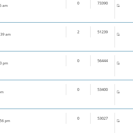
0
73390
46 am
2
51239
1:39 am
0
56444
33 pm
0
53400
 pm
0
53027
:56 pm