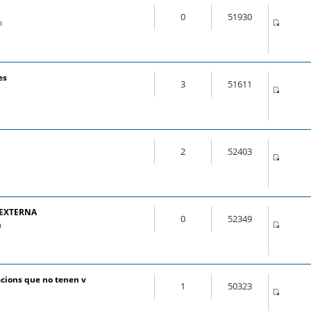
0
51930
m
es
3
51611
2
52403
 EXTERNA
0
52349
m
cions que no tenen v
1
50323