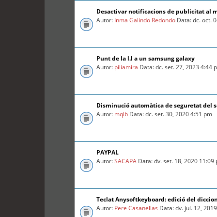
Desactivar notificacions de publicitat al 
Autor:
Inma Galindo Redondo
Data: dc. oct. 
Punt de la l.l a un samsung galaxy
Autor:
piliamira
Data: dc. set. 27, 2023 4:44
Disminució automàtica de seguretat del so
Autor:
mqlb
Data: dc. set. 30, 2020 4:51 pm
PAYPAL
Autor:
SACAPA
Data: dv. set. 18, 2020 11:09
Teclat Anysoftkeyboard: edició del diccio
Autor:
Pere Casanellas
Data: dv. jul. 12, 201