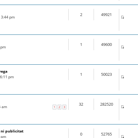
2
49921
6 3:44 pm
1
49600
6 pm
rega
1
50023
6 6:11 pm
32
282520
25 am
1
2
3
 ni publicitat
0
52765
7 pm