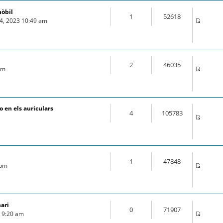
mòbil
1
52618
04, 2023 10:49 am
2
46035
 pm
 en els auriculars
4
105783
1
47848
 pm
nari
0
71907
9 9:20 am