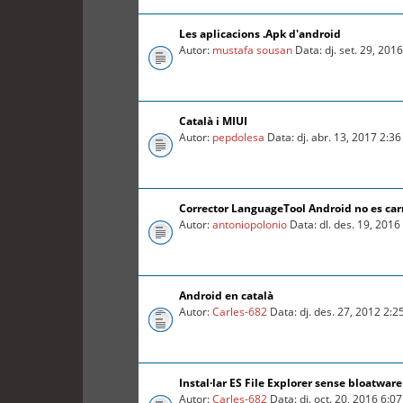
Les aplicacions .Apk d'android
Autor:
mustafa sousan
Data: dj. set. 29, 201
Català i MIUI
Autor:
pepdolesa
Data: dj. abr. 13, 2017 2:3
Corrector LanguageTool Android no es car
Autor:
antoniopolonio
Data: dl. des. 19, 201
Android en català
Autor:
Carles-682
Data: dj. des. 27, 2012 2:
Instal·lar ES File Explorer sense bloatware
Autor:
Carles-682
Data: dj. oct. 20, 2016 6:0