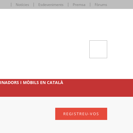
Notícies
Esdeveniments
Premsa
Fòrums
INADORS I MÒBILS EN CATALÀ
REGISTREU-VOS