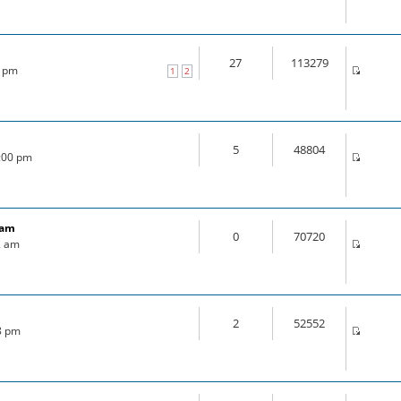
27
113279
0 pm
1
2
5
48804
4:00 pm
ram
0
70720
2 am
2
52552
18 pm