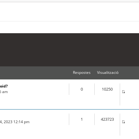
Respostes
Visualització
roid?
0
10250
16 am
1
423723
04, 2023 12:14 pm