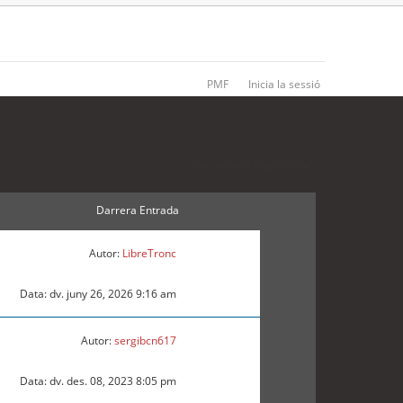
PMF
Inicia la sessió
49 temes • Pàgina
1
de
1
Darrera Entrada
Autor:
LibreTronc
Data: dv. juny 26, 2026 9:16 am
Autor:
sergibcn617
Data: dv. des. 08, 2023 8:05 pm