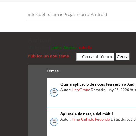
Índex del fòrum
»
Programari
»
Android
Android
Moderadors:
jordis
,
Andreu
,
cubells
Publica un nou tema
Temes
Quina aplicació de notes feu servir a And
Autor:
LibreTronc
Data: dv. juny 26, 2026 9:
Aplicació de neteja del mòbil
Autor:
Inma Galindo Redondo
Data: dc. oct. 