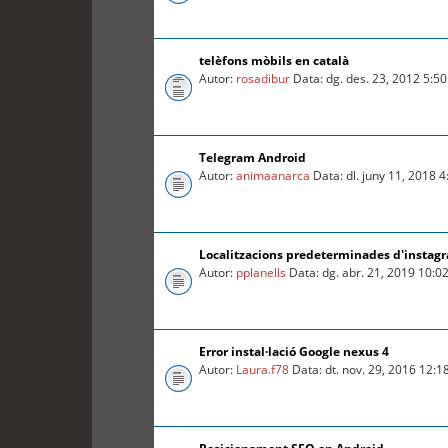
telèfons mòbils en català
Autor:
rosadibur
Data: dg. des. 23, 2012 5:5
Telegram Android
Autor:
animaanarca
Data: dl. juny 11, 2018 
Localitzacions predeterminades d'instag
Autor:
pplanells
Data: dg. abr. 21, 2019 10:0
Error instal·lació Google nexus 4
Autor:
Laura.f78
Data: dt. nov. 29, 2016 12: