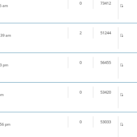
0
73412
46 am
2
51244
1:39 am
0
56455
33 pm
0
53420
 pm
0
53033
:56 pm