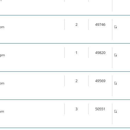
2
49746
 pm
1
49820
6 pm
2
49569
 pm
3
50551
 am