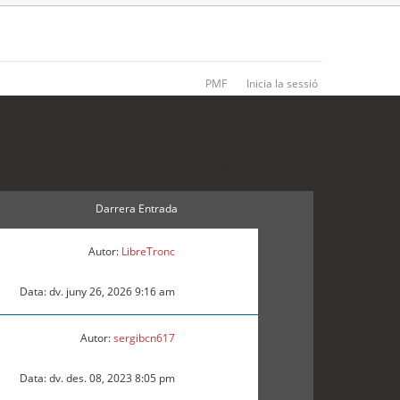
PMF
Inicia la sessió
49 temes • Pàgina
1
de
1
Darrera Entrada
Autor:
LibreTronc
Data: dv. juny 26, 2026 9:16 am
Autor:
sergibcn617
Data: dv. des. 08, 2023 8:05 pm