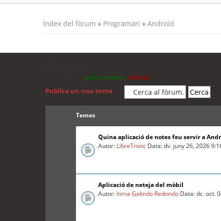
Índex del fòrum
»
Programari
»
Android
Android
Moderadors:
jordis
,
Andreu
,
cubells
Publica un nou tema
Temes
Quina aplicació de notes feu servir a And
Autor:
LibreTronc
Data: dv. juny 26, 2026 9:
Aplicació de neteja del mòbil
Autor:
Inma Galindo Redondo
Data: dc. oct. 