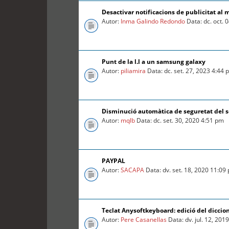
Desactivar notificacions de publicitat al 
Autor:
Inma Galindo Redondo
Data: dc. oct. 
Punt de la l.l a un samsung galaxy
Autor:
piliamira
Data: dc. set. 27, 2023 4:44
Disminució automàtica de seguretat del so
Autor:
mqlb
Data: dc. set. 30, 2020 4:51 pm
PAYPAL
Autor:
SACAPA
Data: dv. set. 18, 2020 11:09
Teclat Anysoftkeyboard: edició del diccio
Autor:
Pere Casanellas
Data: dv. jul. 12, 201