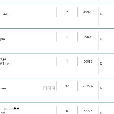
2
49928
6 3:44 pm
1
49608
6 pm
rega
1
50039
6 6:11 pm
32
282532
25 am
1
2
3
 ni publicitat
0
52776
7 pm