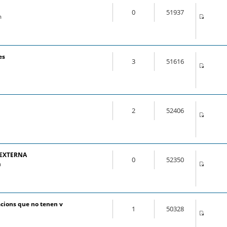
0
51937
m
es
3
51616
2
52406
 EXTERNA
0
52350
m
cions que no tenen v
1
50328