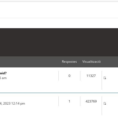
Respostes
Visualització
roid?
0
11327
16 am
1
423769
04, 2023 12:14 pm