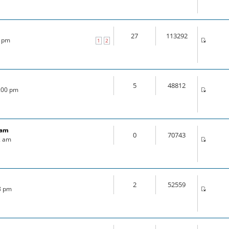
27
113292
0 pm
1
2
5
48812
4:00 pm
ram
0
70743
2 am
2
52559
18 pm