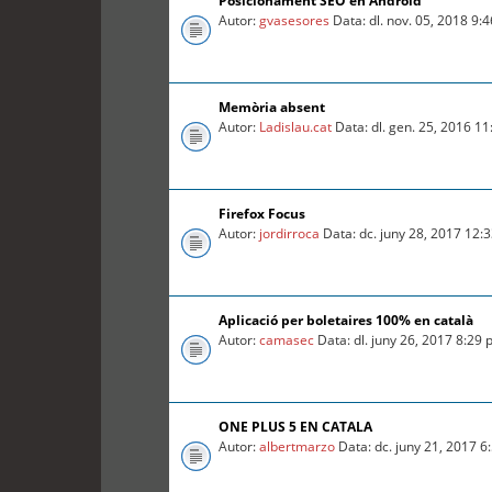
Posicionament SEO en Android
Autor:
gvasesores
Data: dl. nov. 05, 2018 9:
Memòria absent
Autor:
Ladislau.cat
Data: dl. gen. 25, 2016 1
Firefox Focus
Autor:
jordirroca
Data: dc. juny 28, 2017 12:
Aplicació per boletaires 100% en català
Autor:
camasec
Data: dl. juny 26, 2017 8:29
ONE PLUS 5 EN CATALA
Autor:
albertmarzo
Data: dc. juny 21, 2017 6