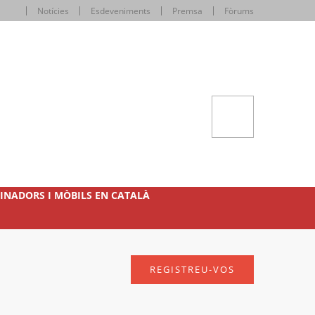
Notícies
Esdeveniments
Premsa
Fòrums
INADORS I MÒBILS EN CATALÀ
REGISTREU-VOS