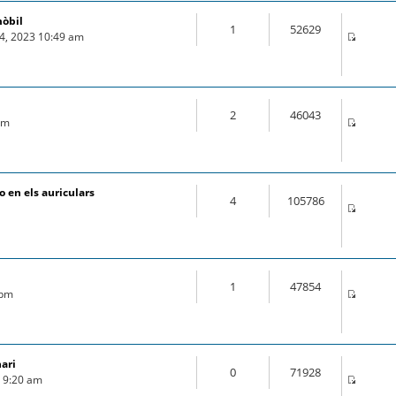
mòbil
1
52629
04, 2023 10:49 am
2
46043
 pm
 en els auriculars
4
105786
1
47854
 pm
nari
0
71928
9 9:20 am