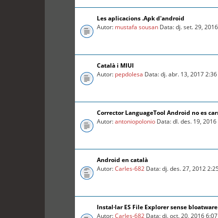
Les aplicacions .Apk d'android
Autor:
mustafa sousan
Data: dj. set. 29, 201
Català i MIUI
Autor:
pepdolesa
Data: dj. abr. 13, 2017 2:3
Corrector LanguageTool Android no es car
Autor:
antoniopolonio
Data: dl. des. 19, 201
Android en català
Autor:
Carles-682
Data: dj. des. 27, 2012 2:
Instal·lar ES File Explorer sense bloatware
Autor:
Carles-682
Data: dj. oct. 20, 2016 6:0