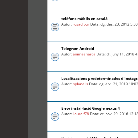
telèfons mòbils en català
Autor:
rosadibur
Data: dg. des. 23, 2012 5:5
Telegram Android
Autor:
animaanarca
Data: dl. juny 11, 2018 
Localitzacions predeterminades d'instag
Autor:
pplanells
Data: dg. abr. 21, 2019 10:0
Error instal·lació Google nexus 4
Autor:
Laura.f78
Data: dt. nov. 29, 2016 12: