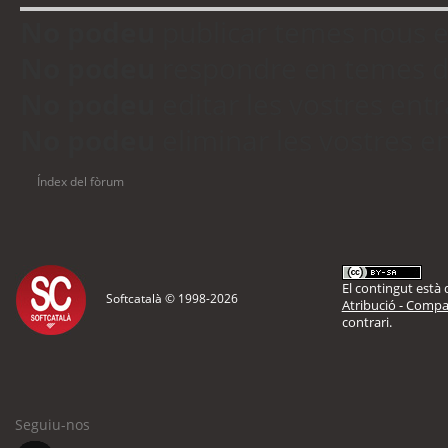
No podeu
publicar temes nous 
No podeu
respondre en temes d
No podeu
editar les vostres en
No podeu
eliminar les vostres 
Índex del fòrum
El contingut està d
Softcatalà © 1998-
2026
Atribució - Compar
contrari.
Seguiu-nos