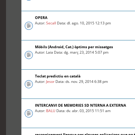
OPERA
Autor:
Secall
Data: dl. ago. 10, 2015 12:13 pm
Mòbils (Android, Cat.) òptims per missatges
Autor: Laia Data: dg. març 23, 2014 5:07 pm
Teclat predictiu en català
Autor:
Jesor
Data: ds. nov. 29, 2014 6:38 pm
INTERCANVI DE MEMORIES SD NTERNA A EXTERNA
Autor:
BALU
Data: dv. abr. 03, 2015 11:51 am
reconeixement llengua per algunes aplicacions que no 