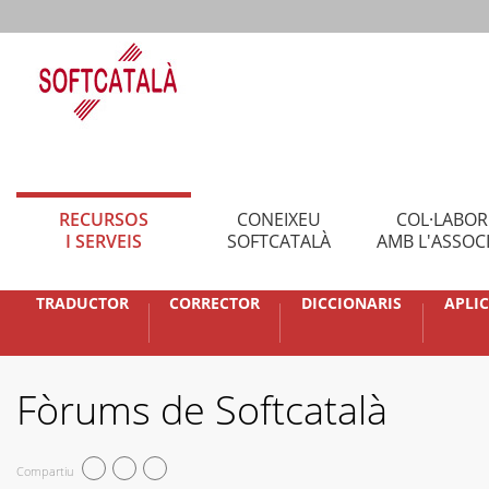
RECURSOS
CONEIXEU
COL·LABO
I SERVEIS
SOFTCATALÀ
AMB L'ASSOC
TRADUCTOR
CORRECTOR
DICCIONARIS
APLI
Fòrums de Softcatalà
Compartiu