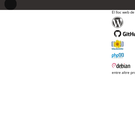
El lloc web de
entre altre pr