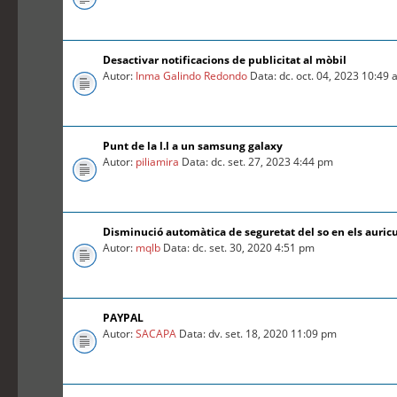
Desactivar notificacions de publicitat al mòbil
Autor:
Inma Galindo Redondo
Data: dc. oct. 04, 2023 10:49
Punt de la l.l a un samsung galaxy
Autor:
piliamira
Data: dc. set. 27, 2023 4:44 pm
Disminució automàtica de seguretat del so en els auric
Autor:
mqlb
Data: dc. set. 30, 2020 4:51 pm
PAYPAL
Autor:
SACAPA
Data: dv. set. 18, 2020 11:09 pm