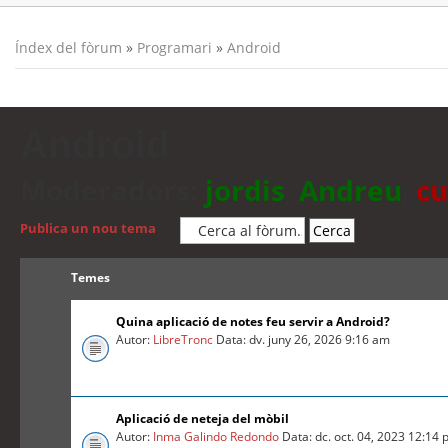
Índex del fòrum
»
Programari
»
Android
Android
Moderadors:
jordis
,
Andreu
,
cu
Publica un nou tema
Temes
Quina aplicació de notes feu servir a Android?
Autor:
LibreTronc
Data: dv. juny 26, 2026 9:16 am
Aplicació de neteja del mòbil
Autor:
Inma Galindo Redondo
Data: dc. oct. 04, 2023 12:14