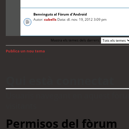
Benvinguts al Fòrum d'Android
Autor:
cubells
Data: dl. nov. 19, 2012 3:09 pm
Mostra els temes dels darrers:
Publica un nou tema
Torna a: Índex del fòrum
Qui està connectat
Usuaris navegant en aquest fòrum:
visitants
Permisos del fòrum