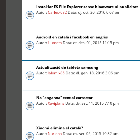
Instal·lar ES File Explorer sense bloatware ni publicitat
Autor:
Carles-682
Data: dj. oct. 20, 2016 6:07 pm
Android en català i facebook en anglès
Autor:
Llumeta
Data: dt. des. 01, 2015 11:15 pm
Actualització de tableta samsung
Autor:
lalomix85
Data: dl. gen. 18, 2016 3:06 pm
No "enganxa" text al corrector
Autor:
Xaviplans
Data: dv. set. 11, 2015 7:10 pm
Xiaomi elimina el català?
Autor:
Nuriona
Data: ds. set. 05, 2015 10:32 am