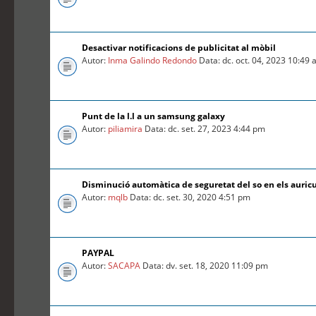
Desactivar notificacions de publicitat al mòbil
Autor:
Inma Galindo Redondo
Data: dc. oct. 04, 2023 10:49
Punt de la l.l a un samsung galaxy
Autor:
piliamira
Data: dc. set. 27, 2023 4:44 pm
Disminució automàtica de seguretat del so en els auric
Autor:
mqlb
Data: dc. set. 30, 2020 4:51 pm
PAYPAL
Autor:
SACAPA
Data: dv. set. 18, 2020 11:09 pm