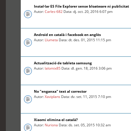
Instal·lar ES File Explorer sense bloatware ni publicitat
Autor:
Carles-682
Data: dj. oct. 20, 2016 6:07 pm
Android en català i facebook en anglès
Autor:
Llumeta
Data: dt. des. 01, 2015 11:15 pm
Actualització de tableta samsung
Autor:
lalomix85
Data: dl. gen. 18, 2016 3:06 pm
No "enganxa" text al corrector
Autor:
Xaviplans
Data: dv. set. 11, 2015 7:10 pm
Xiaomi elimina el català?
Autor:
Nuriona
Data: ds. set. 05, 2015 10:32 am