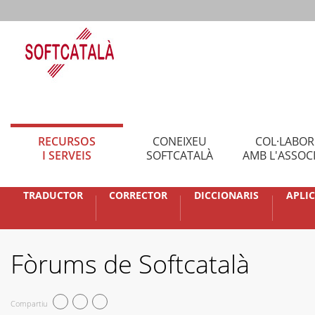
RECURSOS
CONEIXEU
COL·LABO
I SERVEIS
SOFTCATALÀ
AMB L'ASSOC
TRADUCTOR
CORRECTOR
DICCIONARIS
APLI
Fòrums de Softcatalà
Compartiu