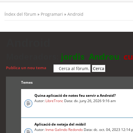
Índex del fòrum
»
Programari
»
Android
Android
Moderadors:
jordis
,
Andreu
,
cu
Publica un nou tema
Temes
Quina aplicació de notes feu servir a Android?
Autor:
LibreTronc
Data: dv. juny 26, 2026 9:16 am
Aplicació de neteja del mòbil
Autor:
Inma Galindo Redondo
Data: dc. oct. 04, 2023 12:14