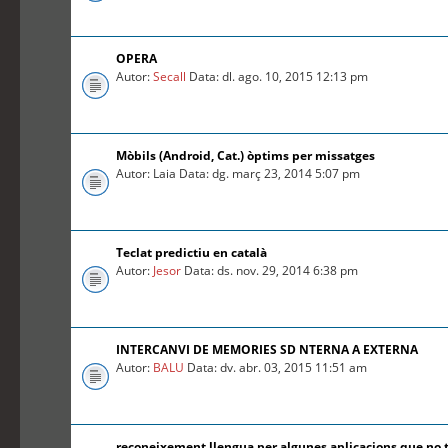
OPERA
Autor:
Secall
Data: dl. ago. 10, 2015 12:13 pm
Mòbils (Android, Cat.) òptims per missatges
Autor: Laia Data: dg. març 23, 2014 5:07 pm
Teclat predictiu en català
Autor:
Jesor
Data: ds. nov. 29, 2014 6:38 pm
INTERCANVI DE MEMORIES SD NTERNA A EXTERNA
Autor:
BALU
Data: dv. abr. 03, 2015 11:51 am
reconeixement llengua per algunes aplicacions que no 