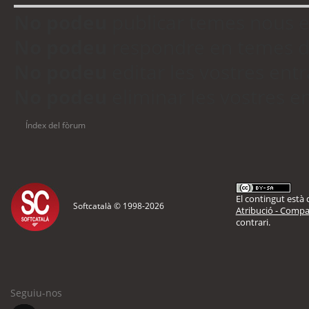
No podeu
publicar temes nous 
No podeu
respondre en temes d
No podeu
editar les vostres en
No podeu
eliminar les vostres 
Índex del fòrum
El contingut està d
Softcatalà © 1998-
2026
Atribució - Compar
contrari.
Seguiu-nos