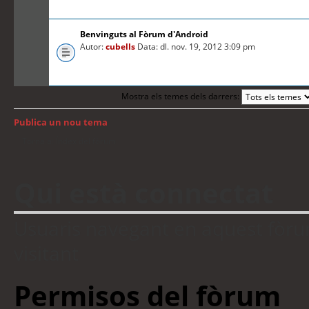
Benvinguts al Fòrum d'Android
Autor:
cubells
Data: dl. nov. 19, 2012 3:09 pm
Mostra els temes dels darrers:
Publica un nou tema
Torna a: Índex del fòrum
Qui està connectat
Usuaris navegant en aquest fòrum:
visitant
Permisos del fòrum