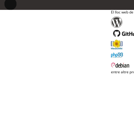
El lloc web de
entre altre pr