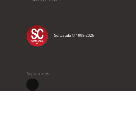
Softcatalà © 1998-
2026
Seguiu-nos