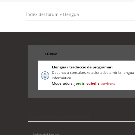
Índex del fòrum
»
Llengua
Llengua
FÒRUM
Llengua i traducció de programari
Destinat a consultes relacionades amb la llengua c
informàtica.
Moderadors:
jordis
,
cubells
,
xavivars
Qui està connectat
Usuaris navegant en aquest fòrum: No hi ha cap usuari registrat i
Índex del fòrum