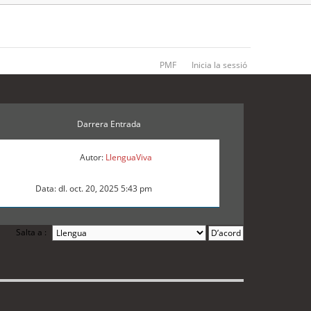
PMF
Inicia la sessió
Darrera Entrada
Autor:
LlenguaViva
Data: dl. oct. 20, 2025 5:43 pm
Salta a :