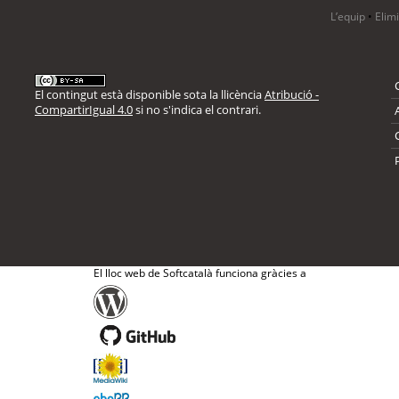
L’equip
•
Elim
El contingut està disponible sota la llicència
Atribució -
CompartirIgual 4.0
si no s'indica el contrari.
El lloc web de Softcatalà funciona gràcies a