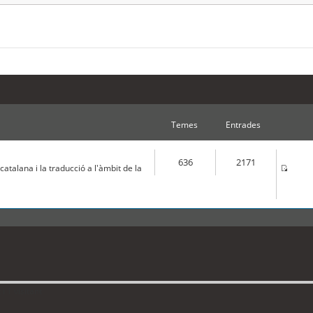
Temes
Entrades
636
2171
atalana i la traducció a l'àmbit de la
 1 visitant