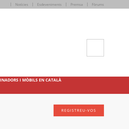
Notícies
Esdeveniments
Premsa
Fòrums
INADORS I MÒBILS EN CATALÀ
REGISTREU-VOS