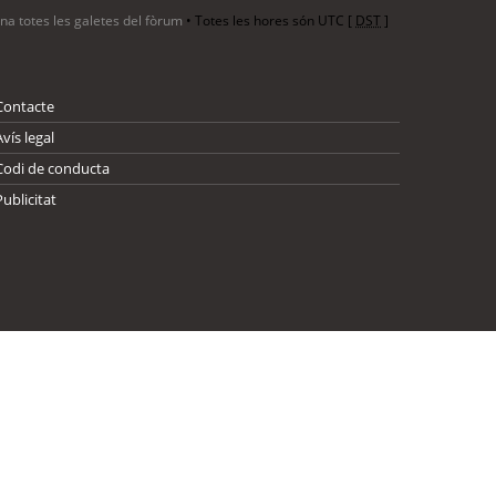
ina totes les galetes del fòrum
• Totes les hores són UTC [
DST
]
Contacte
Avís legal
Codi de conducta
Publicitat