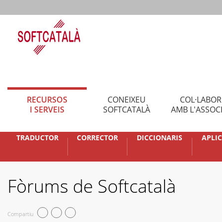
RECURSOS
CONEIXEU
COL·LABO
I SERVEIS
SOFTCATALÀ
AMB L'ASSOC
TRADUCTOR
CORRECTOR
DICCIONARIS
APLI
Fòrums de Softcatalà
Compartiu