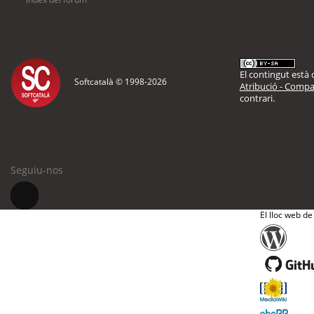
El contingut està d
Softcatalà © 1998-
2026
Atribució - Compar
contrari.
Seguiu-nos
El lloc web de