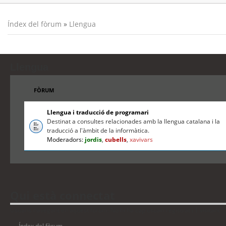
Índex del fòrum
»
Llengua
Llengua
FÒRUM
Llengua i traducció de programari
Destinat a consultes relacionades amb la llengua catalana i la
traducció a l'àmbit de la informàtica.
Moderadors:
jordis
,
cubells
,
xavivars
Qui està connectat
Usuaris navegant en aquest fòrum: No hi ha cap usuari registrat i 1 visitant
Índex del fòrum