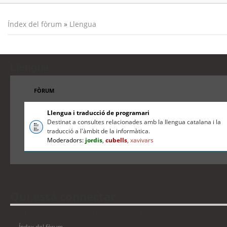
Índex del fòrum
»
Llengua
Llengua
FÒRUM
Llengua i traducció de programari
Destinat a consultes relacionades amb la llengua catalana i la
traducció a l'àmbit de la informàtica.
Moderadors:
jordis
,
cubells
,
xavivars
Qui està connectat
Usuaris navegant en aquest fòrum: No hi ha cap usuari registrat i 1 visitant
Índex del fòrum