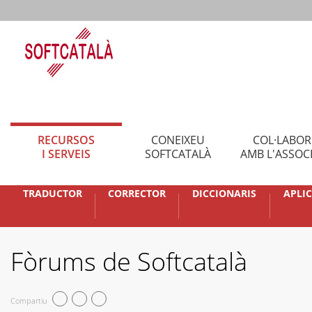
RECURSOS
CONEIXEU
COL·LABO
I SERVEIS
SOFTCATALÀ
AMB L'ASSOC
TRADUCTOR
CORRECTOR
DICCIONARIS
APLI
Fòrums de Softcatalà
Compartiu