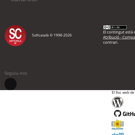
El contingut està d
Softcatalà © 1998-
2026
Atribució - Compar
contrari.
Seguiu-nos
El lloc web de