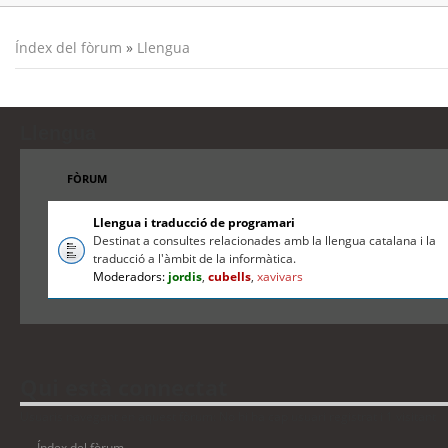
Índex del fòrum
»
Llengua
Llengua
FÒRUM
Llengua i traducció de programari
Destinat a consultes relacionades amb la llengua catalana i la
traducció a l'àmbit de la informàtica.
Moderadors:
jordis
,
cubells
,
xavivars
Qui està connectat
Usuaris navegant en aquest fòrum: No hi ha cap usuari registrat i 1 visitant
Índex del fòrum