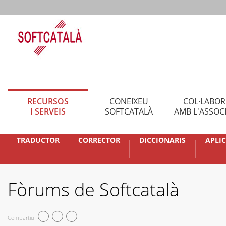
RECURSOS
CONEIXEU
COL·LABO
I SERVEIS
SOFTCATALÀ
AMB L'ASSOC
TRADUCTOR
CORRECTOR
DICCIONARIS
APLI
Fòrums de Softcatalà
Compartiu