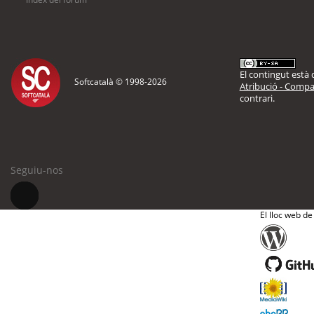
El contingut està d
Softcatalà © 1998-
2026
Atribució - Compar
contrari.
Seguiu-nos
El lloc web de