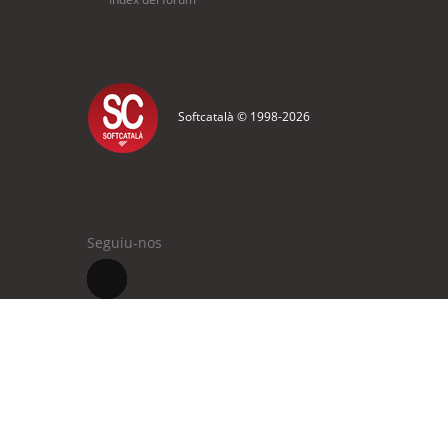
Softcatalà © 1998-
2026
Seguiu-nos