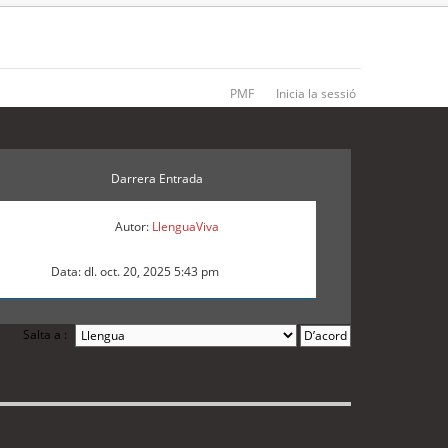
PMF
Inicia la sessió
Darrera Entrada
Autor:
LlenguaViva
Data: dl. oct. 20, 2025 5:43 pm
Salta a :