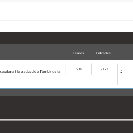
Temes
Entrades
636
2171
atalana i la traducció a l'àmbit de la
 1 visitant