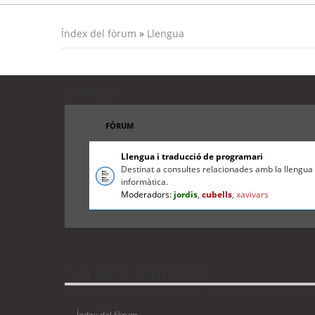
Índex del fòrum
»
Llengua
Llengua
FÒRUM
Llengua i traducció de programari
Destinat a consultes relacionades amb la llengua c
informàtica.
Moderadors:
jordis
,
cubells
,
xavivars
Qui està connectat
Usuaris navegant en aquest fòrum: No hi ha cap usuari registrat i
Índex del fòrum