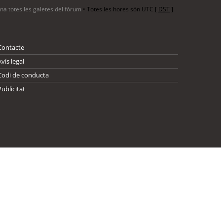
ina totes les galetes del fòrum
• Totes les hores són UTC [
DST
]
Contacte
Avís legal
Codi de conducta
Publicitat