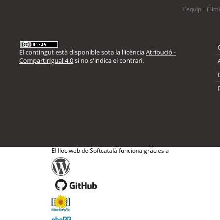
L’equip
•
Elim
El contingut està disponible sota la llicència
Atribució -
CompartirIgual 4.0
si no s'indica el contrari.
El lloc web de Softcatalà funciona gràcies a