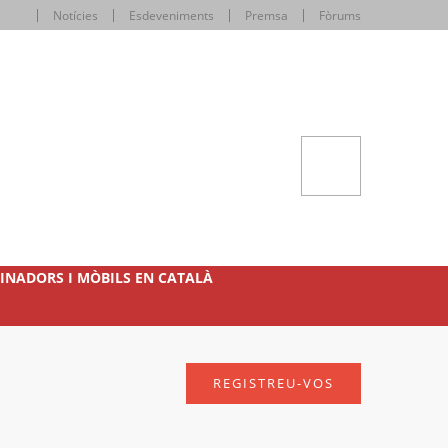
Notícies
Esdeveniments
Premsa
Fòrums
INADORS I MÒBILS EN CATALÀ
REGISTREU-VOS