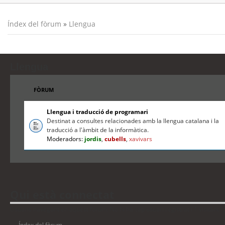
Índex del fòrum
»
Llengua
Llengua
FÒRUM
Llengua i traducció de programari
Destinat a consultes relacionades amb la llengua catalana i la
traducció a l'àmbit de la informàtica.
Moderadors:
jordis
,
cubells
,
xavivars
Qui està connectat
Usuaris navegant en aquest fòrum: No hi ha cap usuari registrat i 1 visitant
Índex del fòrum