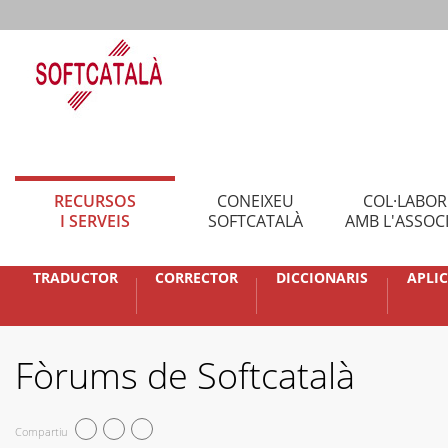
RECURSOS
CONEIXEU
COL·LABO
I SERVEIS
SOFTCATALÀ
AMB L'ASSOC
TRADUCTOR
CORRECTOR
DICCIONARIS
APLI
Fòrums de Softcatalà
Compartiu