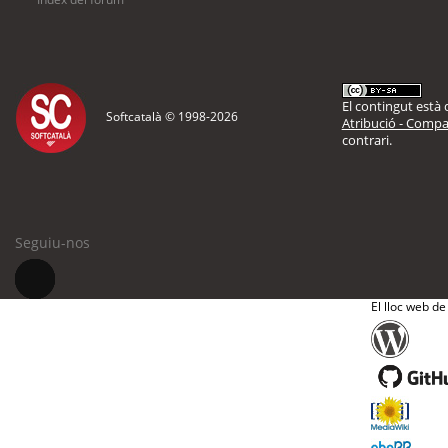
El contingut està d
Softcatalà © 1998-
2026
Atribució - Compar
contrari.
Seguiu-nos
El lloc web de