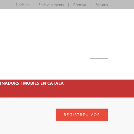
Notícies
Esdeveniments
Premsa
Fòrums
INADORS I MÒBILS EN CATALÀ
REGISTREU-VOS