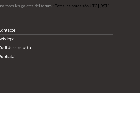
ina totes les galetes del fòrum
• Totes les hores són UTC [
DST
]
Contacte
Avís legal
Codi de conducta
Publicitat