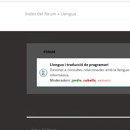
Índex del fòrum
»
Llengua
Llengua
FÒRUM
Llengua i traducció de programari
Destinat a consultes relacionades amb la llengua c
informàtica.
Moderadors:
jordis
,
cubells
,
xavivars
Qui està connectat
Usuaris navegant en aquest fòrum: No hi ha cap usuari registrat i
Índex del fòrum