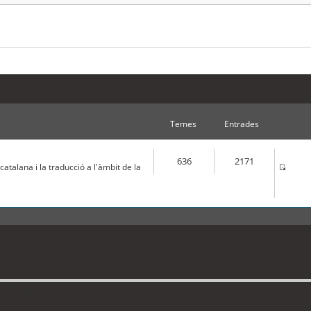
Temes
Entrades
636
2171
atalana i la traducció a l'àmbit de la
 1 visitant