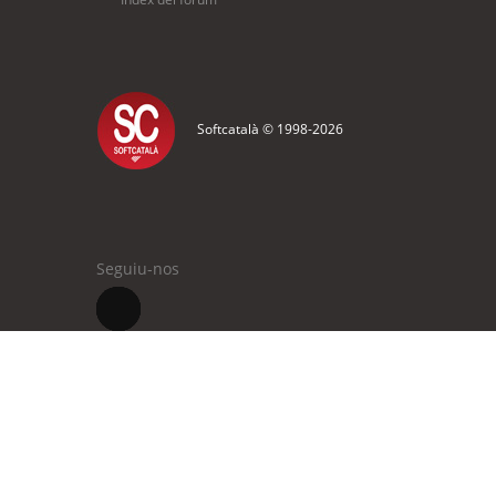
Softcatalà © 1998-
2026
Seguiu-nos