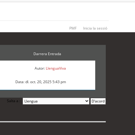
PMF
Inicia la sessió
Darrera Entrada
Autor:
LlenguaViva
Data: dl. oct. 20, 2025 5:43 pm
Salta a :