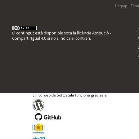
L’equip
•
Elim
El contingut està disponible sota la llicència
Atribució -
CompartirIgual 4.0
si no s'indica el contrari.
El lloc web de Softcatalà funciona gràcies a