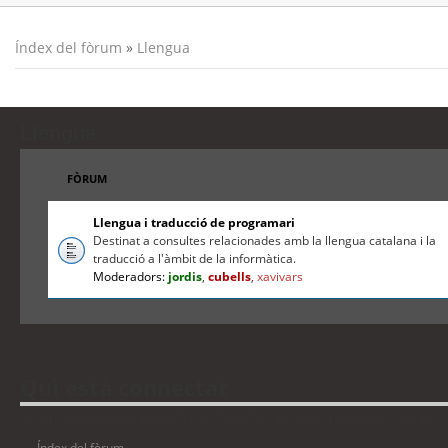
Índex del fòrum
»
Llengua
Llengua
FÒRUM
Llengua i traducció de programari
Destinat a consultes relacionades amb la llengua catalana i la
traducció a l'àmbit de la informàtica.
Moderadors:
jordis
,
cubells
,
xavivars
Qui està connectat
Usuaris navegant en aquest fòrum: No hi ha cap usuari registrat i 1 visitant
Índex del fòrum