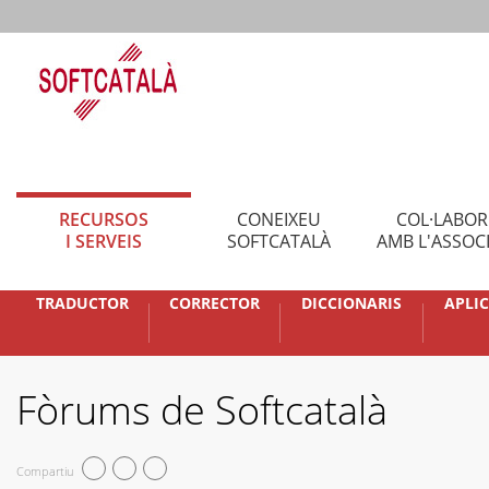
RECURSOS
CONEIXEU
COL·LABO
I SERVEIS
SOFTCATALÀ
AMB L'ASSOC
TRADUCTOR
CORRECTOR
DICCIONARIS
APLI
Fòrums de Softcatalà
Compartiu