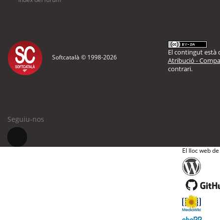
El contingut està d
Softcatalà © 1998-
2026
Atribució - Compar
contrari.
Seguiu-nos
El lloc web de