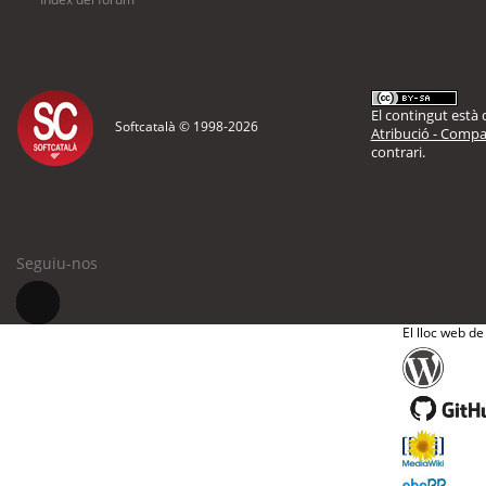
El contingut està d
Softcatalà © 1998-
2026
Atribució - Compar
contrari.
Seguiu-nos
El lloc web de