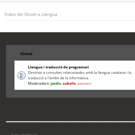
Índex del fòrum
»
Llengua
Llengua
FÒRUM
Llengua i traducció de programari
Destinat a consultes relacionades amb la llengua catalana i la
traducció a l'àmbit de la informàtica.
Moderadors:
jordis
,
cubells
,
xavivars
Qui està connectat
Usuaris navegant en aquest fòrum: No hi ha cap usuari registrat i 2 visitants
Índex del fòrum