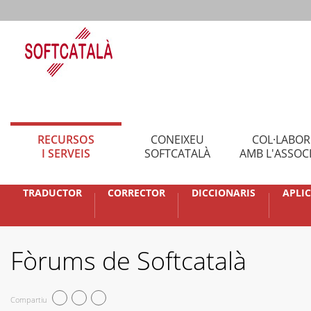
RECURSOS
CONEIXEU
COL·LABO
I SERVEIS
SOFTCATALÀ
AMB L'ASSOC
TRADUCTOR
CORRECTOR
DICCIONARIS
APLI
Fòrums de Softcatalà
Compartiu