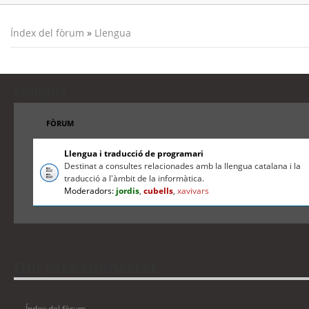
Índex del fòrum
»
Llengua
Llengua
FÒRUM
Llengua i traducció de programari
Destinat a consultes relacionades amb la llengua catalana i la
traducció a l'àmbit de la informàtica.
Moderadors:
jordis
,
cubells
,
xavivars
Qui està connectat
Usuaris navegant en aquest fòrum: No hi ha cap usuari registrat i 1 visitant
Índex del fòrum