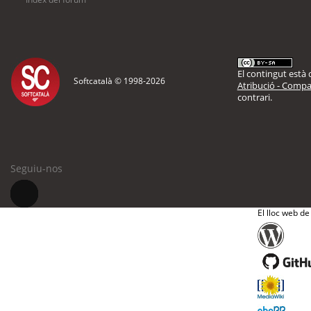
El contingut està d
Softcatalà © 1998-
2026
Atribució - Compar
contrari.
Seguiu-nos
El lloc web de