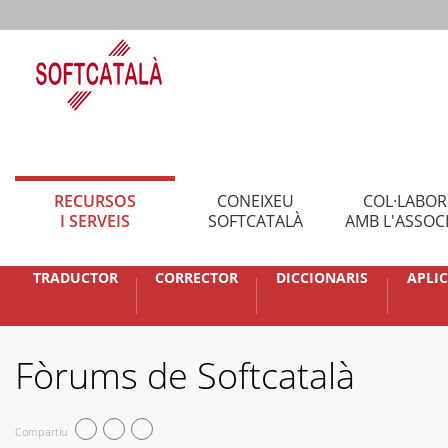
RECURSOS
CONEIXEU
COL·LABO
I SERVEIS
SOFTCATALÀ
AMB L'ASSOC
TRADUCTOR
CORRECTOR
DICCIONARIS
APLI
Fòrums de Softcatalà
Compartiu