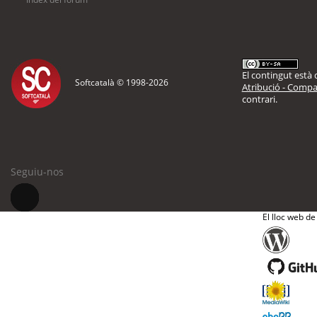
El contingut està d
Softcatalà © 1998-
2026
Atribució - Compar
contrari.
Seguiu-nos
El lloc web de