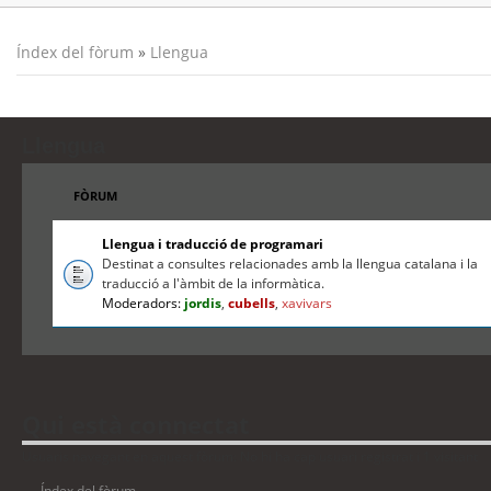
Índex del fòrum
»
Llengua
Llengua
FÒRUM
Llengua i traducció de programari
Destinat a consultes relacionades amb la llengua catalana i la
traducció a l'àmbit de la informàtica.
Moderadors:
jordis
,
cubells
,
xavivars
Qui està connectat
Usuaris navegant en aquest fòrum: No hi ha cap usuari registrat i 1 visitant
Índex del fòrum