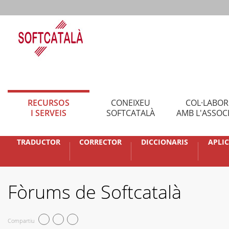
RECURSOS
CONEIXEU
COL·LABO
I SERVEIS
SOFTCATALÀ
AMB L'ASSOC
TRADUCTOR
CORRECTOR
DICCIONARIS
APLI
Fòrums de Softcatalà
Compartiu