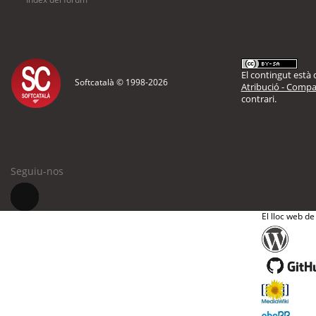
El contingut està d
Softcatalà © 1998-
2026
Atribució - Compar
contrari.
Seguiu-nos
El lloc web de