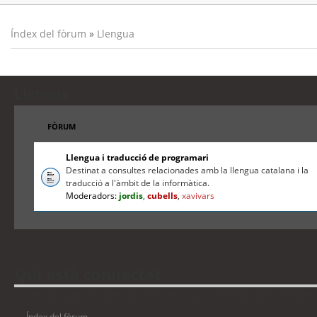
Índex del fòrum
»
Llengua
Llengua
FÒRUM
Llengua i traducció de programari
Destinat a consultes relacionades amb la llengua catalana i la
traducció a l'àmbit de la informàtica.
Moderadors:
jordis
,
cubells
,
xavivars
Qui està connectat
Usuaris navegant en aquest fòrum: No hi ha cap usuari registrat i 2 visitants
Índex del fòrum