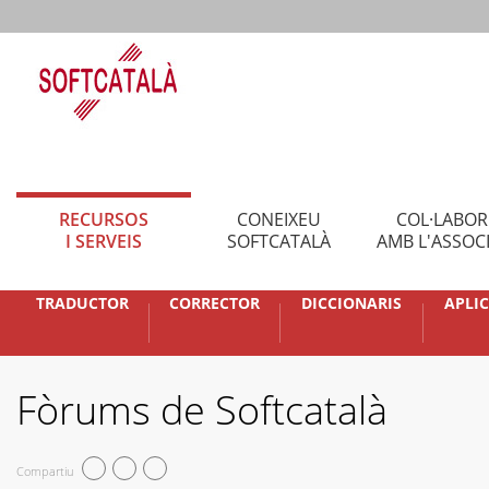
RECURSOS
CONEIXEU
COL·LABO
I SERVEIS
SOFTCATALÀ
AMB L'ASSOC
TRADUCTOR
CORRECTOR
DICCIONARIS
APLI
Fòrums de Softcatalà
Compartiu