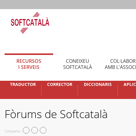
RECURSOS
CONEIXEU
COL·LABO
I SERVEIS
SOFTCATALÀ
AMB L'ASSOC
TRADUCTOR
CORRECTOR
DICCIONARIS
APLI
Fòrums de Softcatalà
Compartiu