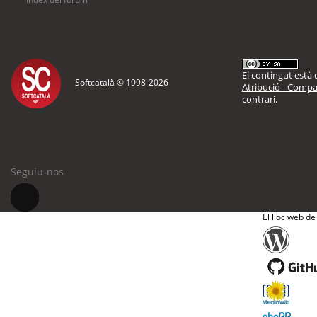
El contingut està d
Softcatalà © 1998-
2026
Atribució - Compar
contrari.
Seguiu-nos
El lloc web de