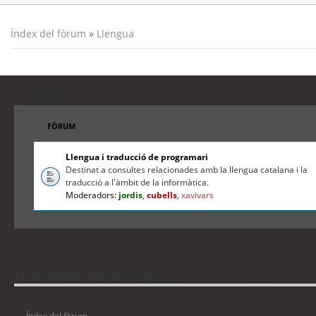
Índex del fòrum
»
Llengua
Llengua
FÒRUM
Llengua i traducció de programari
Destinat a consultes relacionades amb la llengua catalana i la
traducció a l'àmbit de la informàtica.
Moderadors:
jordis
,
cubells
,
xavivars
Qui està connectat
Usuaris navegant en aquest fòrum: No hi ha cap usuari registrat i 1 visitant
Índex del fòrum