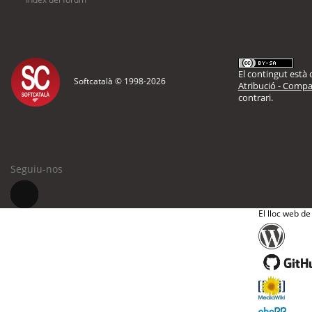
El contingut està d
Softcatalà © 1998-
2026
Atribució - Compar
contrari.
Seguiu-nos
El lloc web de