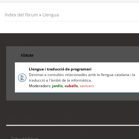
Índex del fòrum
»
Llengua
Llengua
FÒRUM
Llengua i traducció de programari
Destinat a consultes relacionades amb la llengua catalana i la
traducció a l'àmbit de la informàtica.
Moderadors:
jordis
,
cubells
,
xavivars
Qui està connectat
Usuaris navegant en aquest fòrum: No hi ha cap usuari registrat i 1 visitant
Índex del fòrum