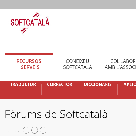
RECURSOS
CONEIXEU
COL·LABO
I SERVEIS
SOFTCATALÀ
AMB L'ASSOC
TRADUCTOR
CORRECTOR
DICCIONARIS
APLI
Fòrums de Softcatalà
Compartiu