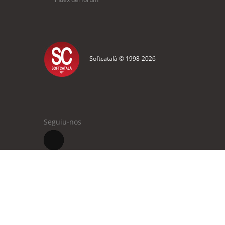
Softcatalà © 1998-
2026
Seguiu-nos