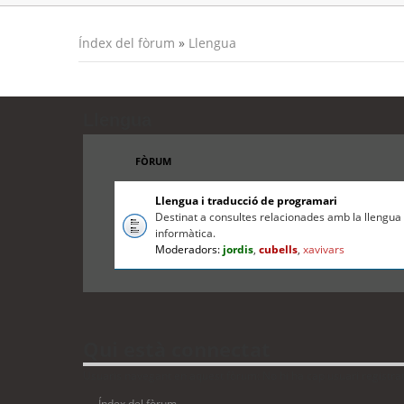
Índex del fòrum
»
Llengua
Llengua
FÒRUM
Llengua i traducció de programari
Destinat a consultes relacionades amb la llengua c
informàtica.
Moderadors:
jordis
,
cubells
,
xavivars
Qui està connectat
Usuaris navegant en aquest fòrum: No hi ha cap usuari registrat i
Índex del fòrum