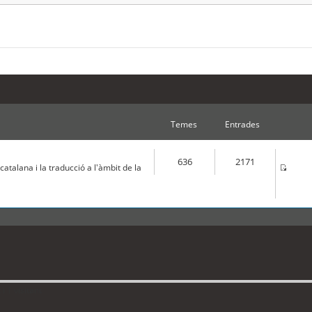
Temes
Entrades
636
2171
atalana i la traducció a l'àmbit de la
 1 visitant