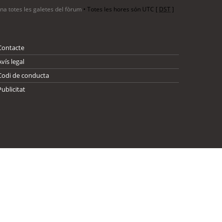
ina totes les galetes del fòrum
• Totes les hores són UTC [
DST
]
Contacte
Avís legal
Codi de conducta
Publicitat