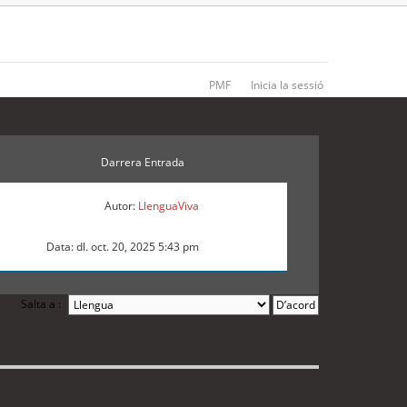
PMF
Inicia la sessió
Darrera Entrada
Autor:
LlenguaViva
Data: dl. oct. 20, 2025 5:43 pm
Salta a :