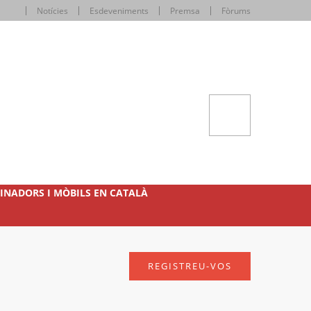
Notícies
Esdeveniments
Premsa
Fòrums
INADORS I MÒBILS EN CATALÀ
REGISTREU-VOS