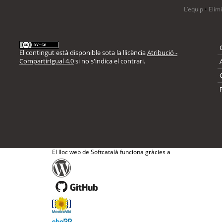
L’equip
•
Elim
El contingut està disponible sota la llicència
Atribució -
CompartirIgual 4.0
si no s'indica el contrari.
El lloc web de Softcatalà funciona gràcies a