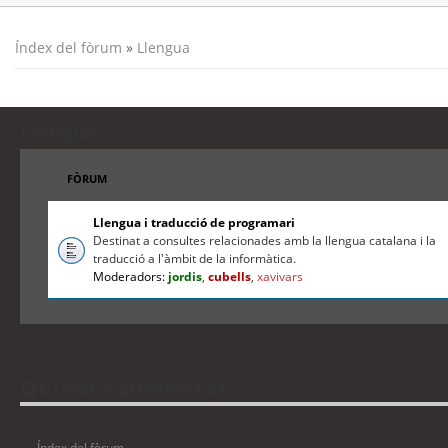
Índex del fòrum
»
Llengua
Llengua
FÒRUM
Llengua i traducció de programari
Destinat a consultes relacionades amb la llengua catalana i la
traducció a l'àmbit de la informàtica.
Moderadors:
jordis
,
cubells
,
xavivars
Qui està connectat
Usuaris navegant en aquest fòrum: No hi ha cap usuari registrat i 1 visitant
Índex del fòrum