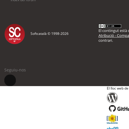
El contingut està d
Softcatalà © 1998-
2026
Atribució - Compar
contrari.
Seguiu-nos
El lloc web de