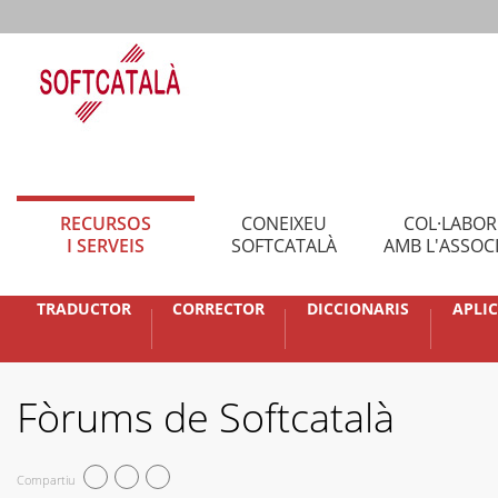
RECURSOS
CONEIXEU
COL·LABO
I SERVEIS
SOFTCATALÀ
AMB L'ASSOC
TRADUCTOR
CORRECTOR
DICCIONARIS
APLI
Fòrums de Softcatalà
Compartiu