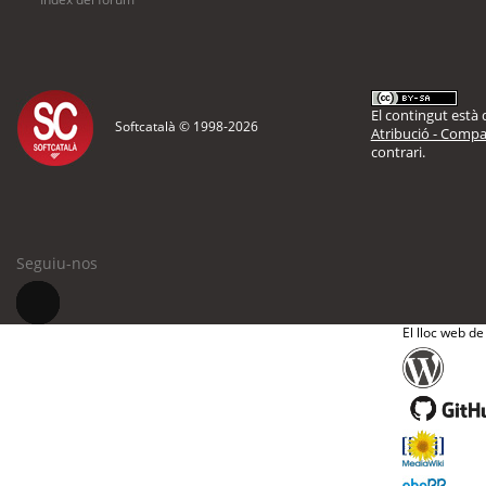
El contingut està d
Softcatalà © 1998-
2026
Atribució - Compar
contrari.
Seguiu-nos
El lloc web de