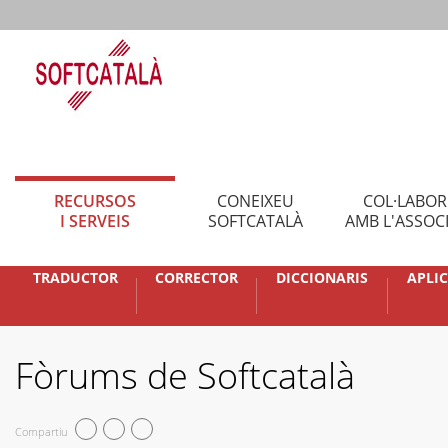
RECURSOS
CONEIXEU
COL·LABO
I SERVEIS
SOFTCATALÀ
AMB L'ASSOC
TRADUCTOR
CORRECTOR
DICCIONARIS
APLI
Fòrums de Softcatalà
Compartiu