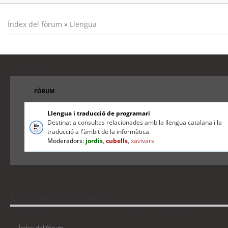
Índex del fòrum
»
Llengua
Llengua
FÒRUM
Llengua i traducció de programari
Destinat a consultes relacionades amb la llengua catalana i la
traducció a l'àmbit de la informàtica.
Moderadors:
jordis
,
cubells
,
xavivars
Qui està connectat
Usuaris navegant en aquest fòrum: No hi ha cap usuari registrat i 1 visitant
Índex del fòrum