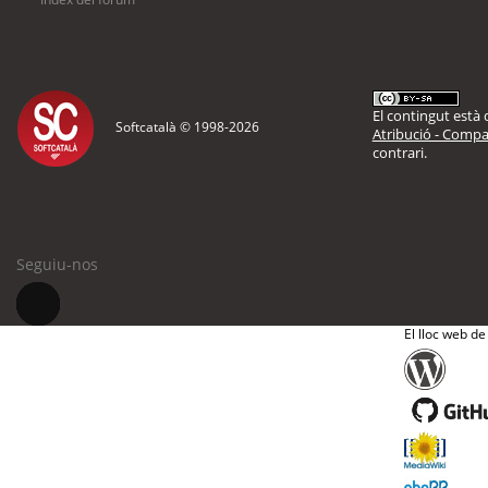
El contingut està d
Softcatalà © 1998-
2026
Atribució - Compar
contrari.
Seguiu-nos
El lloc web de