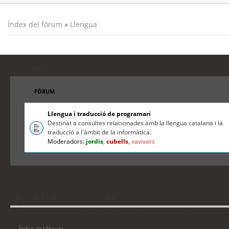
Índex del fòrum
»
Llengua
Llengua
FÒRUM
Llengua i traducció de programari
Destinat a consultes relacionades amb la llengua catalana i la
traducció a l'àmbit de la informàtica.
Moderadors:
jordis
,
cubells
,
xavivars
Qui està connectat
Usuaris navegant en aquest fòrum: No hi ha cap usuari registrat i 1 visitant
Índex del fòrum