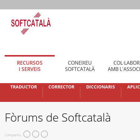
RECURSOS
CONEIXEU
COL·LABO
I SERVEIS
SOFTCATALÀ
AMB L'ASSOC
TRADUCTOR
CORRECTOR
DICCIONARIS
APLI
Fòrums de Softcatalà
Compartiu