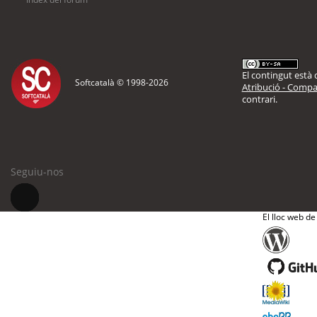
El contingut està d
Softcatalà © 1998-
2026
Atribució - Compar
contrari.
Seguiu-nos
El lloc web de