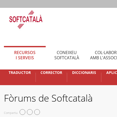
RECURSOS
CONEIXEU
COL·LABO
I SERVEIS
SOFTCATALÀ
AMB L'ASSOC
TRADUCTOR
CORRECTOR
DICCIONARIS
APLI
Fòrums de Softcatalà
Compartiu