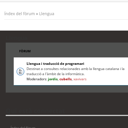
Índex del fòrum
»
Llengua
Llengua
FÒRUM
Llengua i traducció de programari
Destinat a consultes relacionades amb la llengua catalana i la
traducció a l'àmbit de la informàtica.
Moderadors:
jordis
,
cubells
,
xavivars
Qui està connectat
Usuaris navegant en aquest fòrum: No hi ha cap usuari registrat i 1 visitant
Índex del fòrum