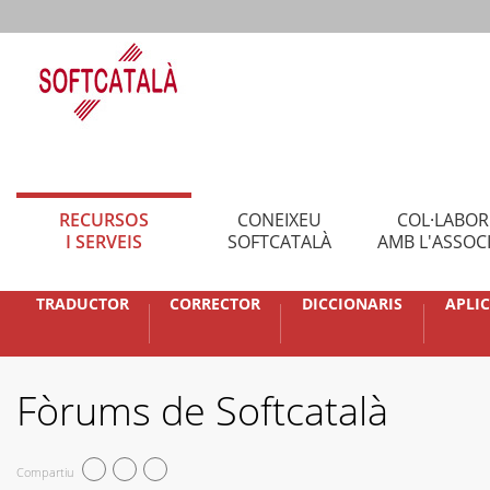
RECURSOS
CONEIXEU
COL·LABO
I SERVEIS
SOFTCATALÀ
AMB L'ASSOC
TRADUCTOR
CORRECTOR
DICCIONARIS
APLI
Fòrums de Softcatalà
Compartiu