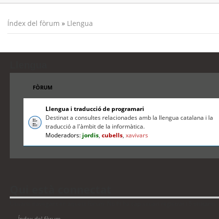
Índex del fòrum
»
Llengua
Llengua
FÒRUM
Llengua i traducció de programari
Destinat a consultes relacionades amb la llengua catalana i la
traducció a l'àmbit de la informàtica.
Moderadors:
jordis
,
cubells
,
xavivars
Qui està connectat
Usuaris navegant en aquest fòrum: No hi ha cap usuari registrat i 5 visitants
Índex del fòrum