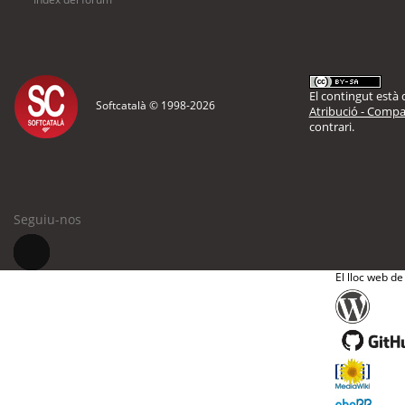
El contingut està d
Softcatalà © 1998-
2026
Atribució - Compar
contrari.
Seguiu-nos
El lloc web de