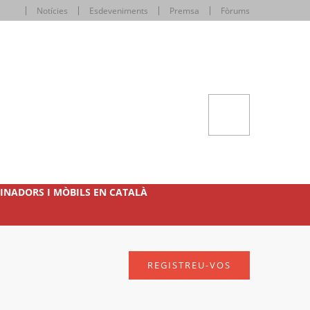
Notícies
Esdeveniments
Premsa
Fòrums
INADORS I MÒBILS EN CATALÀ
REGISTREU-VOS