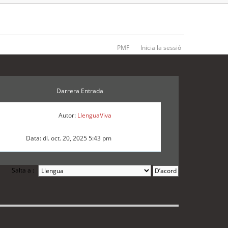
PMF
Inicia la sessió
Darrera Entrada
Autor:
LlenguaViva
Data: dl. oct. 20, 2025 5:43 pm
Salta a :