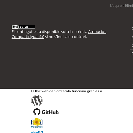
L’equip
•
Elim
El contingut està disponible sota la llicència
Atribució -
CompartirIgual 4.0
si no s'indica el contrari.
El lloc web de Softcatalà funciona gràcies a