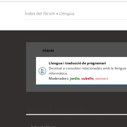
Índex del fòrum
»
Llengua
Llengua
FÒRUM
Llengua i traducció de programari
Destinat a consultes relacionades amb la llengua c
informàtica.
Moderadors:
jordis
,
cubells
,
xavivars
Qui està connectat
Usuaris navegant en aquest fòrum: No hi ha cap usuari registrat i
Índex del fòrum