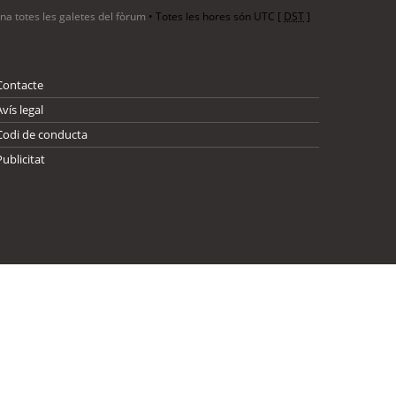
ina totes les galetes del fòrum
• Totes les hores són UTC [
DST
]
Contacte
Avís legal
Codi de conducta
Publicitat