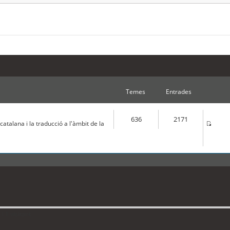
Temes
Entrades
636
2171
atalana i la traducció a l'àmbit de la
 1 visitant