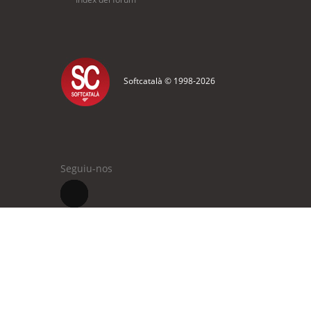
Softcatalà © 1998-
2026
Seguiu-nos