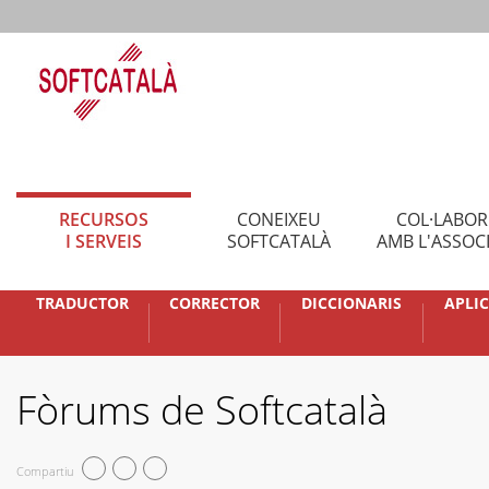
RECURSOS
CONEIXEU
COL·LABO
I SERVEIS
SOFTCATALÀ
AMB L'ASSOC
TRADUCTOR
CORRECTOR
DICCIONARIS
APLI
Fòrums de Softcatalà
Compartiu