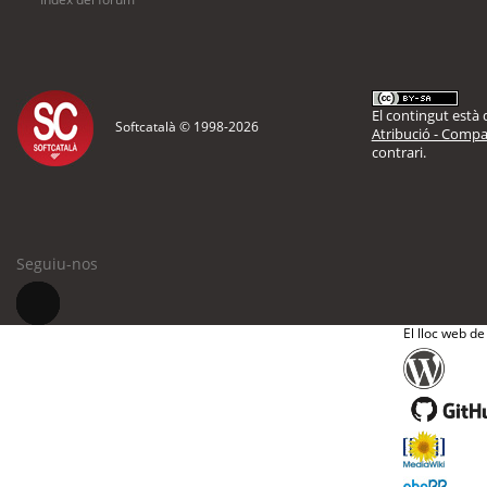
El contingut està d
Softcatalà © 1998-
2026
Atribució - Compar
contrari.
Seguiu-nos
El lloc web de