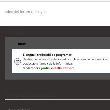
Índex del fòrum
»
Llengua
Llengua
FÒRUM
Llengua i traducció de programari
Destinat a consultes relacionades amb la llengua catalana i la
traducció a l'àmbit de la informàtica.
Moderadors:
jordis
,
cubells
,
xavivars
Qui està connectat
Usuaris navegant en aquest fòrum: No hi ha cap usuari registrat i 2 visitants
Índex del fòrum