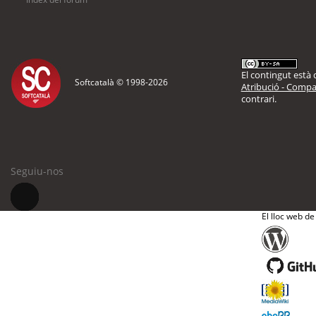
El contingut està d
Softcatalà © 1998-
2026
Atribució - Compar
contrari.
Seguiu-nos
El lloc web de