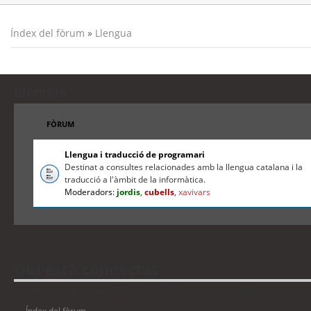
Índex del fòrum
»
Llengua
Llengua
FÒRUM
Llengua i traducció de programari
Destinat a consultes relacionades amb la llengua catalana i la
traducció a l'àmbit de la informàtica.
Moderadors:
jordis
,
cubells
,
xavivars
Qui està connectat
Usuaris navegant en aquest fòrum: No hi ha cap usuari registrat i 1 visitant
Índex del fòrum