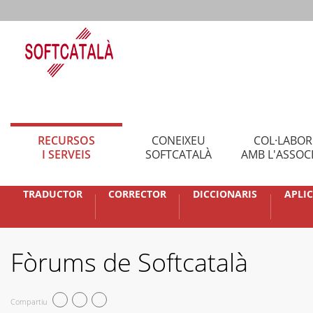
RECURSOS
CONEIXEU
COL·LABO
I SERVEIS
SOFTCATALÀ
AMB L'ASSOC
TRADUCTOR
CORRECTOR
DICCIONARIS
APLI
Fòrums de Softcatalà
Compartiu